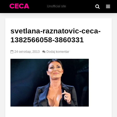
Unofficial site
svetlana-raznatovic-ceca-
1382566058-3860331
24 октобар, 2013
Dodaj komentar