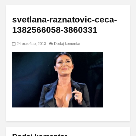
svetlana-raznatovic-ceca-
1382566058-3860331
24 октобар, 2013
Dodaj komentar