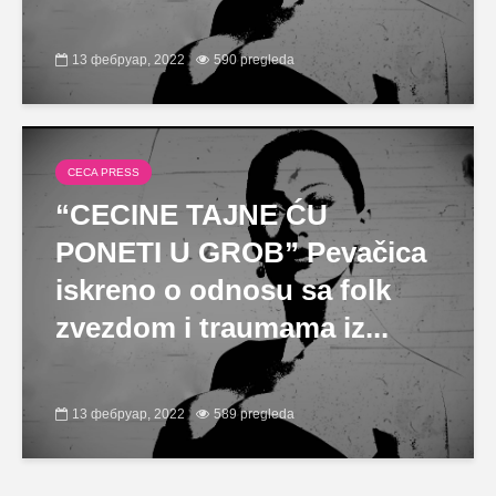
13 фебруар, 2022
590 pregleda
CECA PRESS
“CECINE TAJNE ĆU
PONETI U GROB” Pevačica
iskreno o odnosu sa folk
zvezdom i traumama iz...
13 фебруар, 2022
589 pregleda