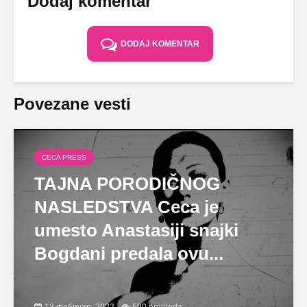
Dodaj komentar
DODAJ KOMENTAR
Povezane vesti
CECA PRESS
TAJNA PORODIČNOG
NASLEDSTVA Ceca je
umesto Anastasiji snajki
Bogdani predala ovu...
13 фебруар, 2022
590 pregleda