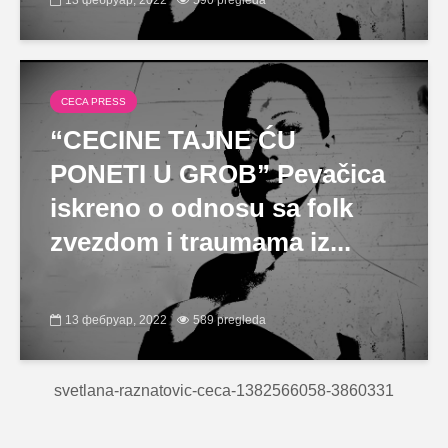
CECA PRESS
“CECINE TAJNE ĆU
PONETI U GROB” Pevačica
iskreno o odnosu sa folk
zvezdom i traumama iz...
13 фебруар, 2022
589 pregleda
svetlana-raznatovic-ceca-1382566058-3860331