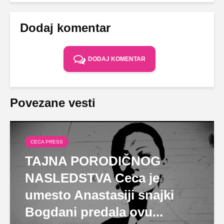
Dodaj komentar
DODAJ KOMENTAR
Povezane vesti
CECA PRESS
TAJNA PORODIČNOG
NASLEDSTVA Ceca je
umesto Anastasiji snajki
Bogdani predala ovu...