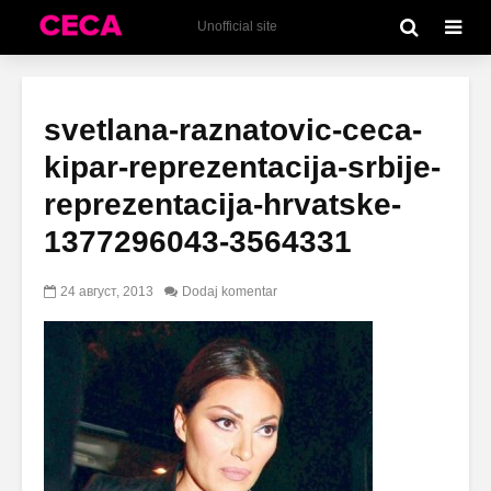
Unofficial site
svetlana-raznatovic-ceca-
kipar-reprezentacija-srbije-
reprezentacija-hrvatske-
1377296043-3564331
24 август, 2013
Dodaj komentar