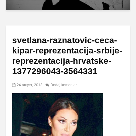
svetlana-raznatovic-ceca-
kipar-reprezentacija-srbije-
reprezentacija-hrvatske-
1377296043-3564331
24 август, 2013
Dodaj komentar