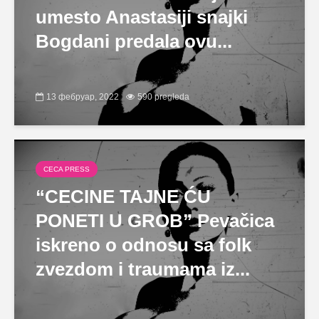
umesto Anastasiji snajki
Bogdani predala ovu...
13 фебруар, 2022
590 pregleda
CECA PRESS
“CECINE TAJNE ĆU
PONETI U GROB” Pevačica
iskreno o odnosu sa folk
zvezdom i traumama iz...