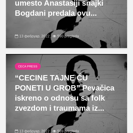
umesto Anastasiji snajki
Bogdani predala ovu...
13 фебруар, 2022
590 pregleda
CECA PRESS
“CECINE TAJNE ĆU
PONETI U GROB” Pevačica
iskreno o odnosu sa folk
zvezdom i traumama iz...
13 фебруар, 2022
589 pregleda