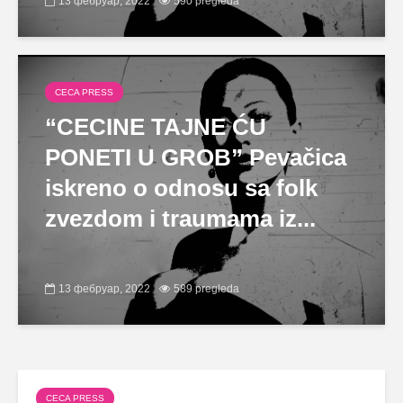
13 фебруар, 2022
590 pregleda
CECA PRESS
“CECINE TAJNE ĆU
PONETI U GROB” Pevačica
iskreno o odnosu sa folk
zvezdom i traumama iz...
13 фебруар, 2022
589 pregleda
CECA PRESS