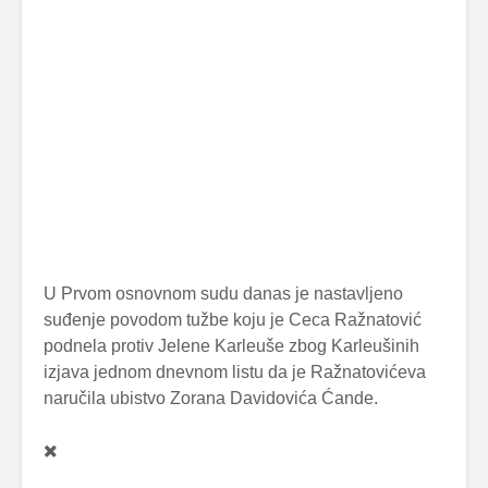
U Prvom osnovnom sudu danas je nastavljeno
suđenje povodom tužbe koju je Ceca Ražnatović
podnela protiv Jelene Karleuše zbog Karleušinih
izjava jednom dnevnom listu da je Ražnatovićeva
naručila ubistvo Zorana Davidovića Ćande.