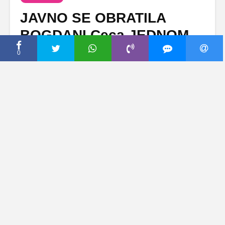
JAVNO SE OBRATILA
BOGDANI Ceca JEDNOM
REČENICOM opisala
0
buduću snajku (VIDEO)
(BLIC)
7 мај, 2019
Dodaj komentar