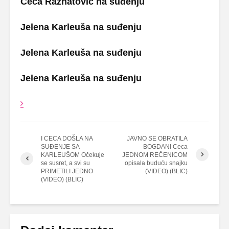
Ceca Ražnatović na suđenju
Jelena Karleuša na suđenju
Jelena Karleuša na suđenju
Jelena Karleuša na suđenju
I CECA DOŠLA NA
JAVNO SE OBRATILA
SUĐENJE SA
BOGDANI Ceca
KARLEUŠOM Očekuje
JEDNOM REČENICOM
se susret, a svi su
opisala buduću snajku
PRIMETILI JEDNO
(VIDEO) (BLIC)
(VIDEO) (BLIC)