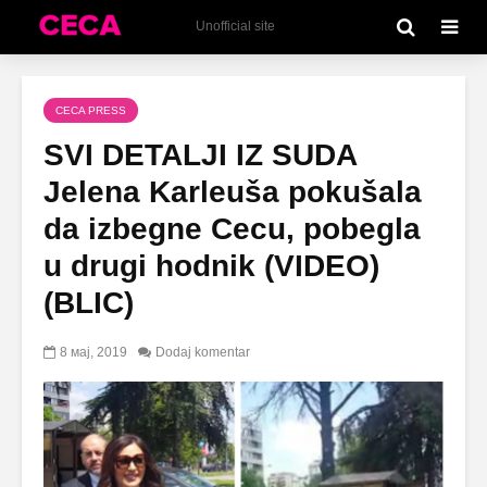
Unofficial site
CECA PRESS
SVI DETALJI IZ SUDA
Jelena Karleuša pokušala
da izbegne Cecu, pobegla
u drugi hodnik (VIDEO)
(BLIC)
8 мај, 2019
Dodaj komentar