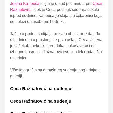
Jelena Karleuša
stigla je u sud pet minuta pre
Cece
Ražnatović
, i dok je Ceca početak suđenja čekala
ispred sudnice, Karleuša je stajala u čekaonici koja
se nalazi u zasebnom hodniku.
Tačno u podne sudija je pozvao obe strane da uđu
u sudnicu, a u prostoriju je prvo ušla u Ceca. Jelena
je sačekala nekoliko trenutaka, pokušavajući da
izbegne susret sa Ražnatovićevom, a tek onda ušla
u sudnicu.
Više fotografija sa današnjeg suđenja pogledajte u
galeriji.
Ceca Ražnatović na suđenju
Ceca Ražnatović na suđenju