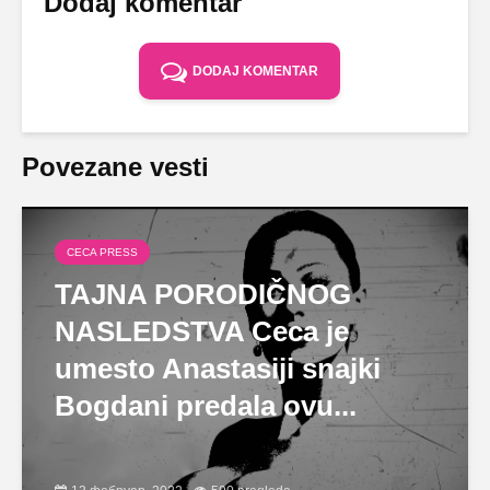
Dodaj komentar
DODAJ KOMENTAR
Povezane vesti
CECA PRESS
TAJNA PORODIČNOG
NASLEDSTVA Ceca je
umesto Anastasiji snajki
Bogdani predala ovu...