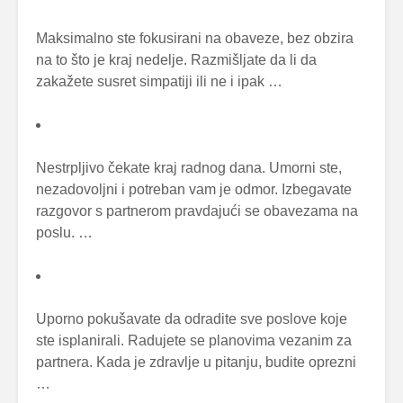
Maksimalno ste fokusirani na obaveze, bez obzira
na to što je kraj nedelje. Razmišljate da li da
zakažete susret simpatiji ili ne i ipak …
Nestrpljivo čekate kraj radnog dana. Umorni ste,
nezadovoljni i potreban vam je odmor. Izbegavate
razgovor s partnerom pravdajući se obavezama na
poslu. …
Uporno pokušavate da odradite sve poslove koje
ste isplanirali. Radujete se planovima vezanim za
partnera. Kada je zdravlje u pitanju, budite oprezni
…