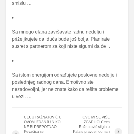
smislu …
Sa mnogo elana završavate radnu nedelju i
priželjkujete da iduća bude još bolja. Planirate
susret s partnerom za koji niste sigurni da će …
Sa istom energijom odrađujete poslovne nedelje i
poslednjeg radnog dana. Emotivno ste
nezadovoljni, jer ne znate kako da rešite probleme
u vezi. …
CECU RAŽNATOVIĆ U
OVO MI SE VIŠE
OVOM IZDANJU NIKO
ZGADILO! Ceca
NE BI PREPOZNAO:
Ražnatović stigla u
Pevačica se
Palatu pravde i odmah