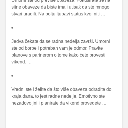
Umorni ste od previše obaveza. Fokusirate se na
sitne obaveze da biste imali utisak da ste mnogo
stvari uradili. Na polju ljubavi status kvo: niti …
Jedva čekate da se radna nedelja završi. Umorni
ste od borbe i potreban vam je odmor. Pravite
planove s partnerom o tome kako ćete provesti
vikend. …
Vredni ste i želite da što više obaveza odradite do
kraja dana, to jest radne nedelje. Emotivno ste
nezadovoljni i planirate da vikend provedete …