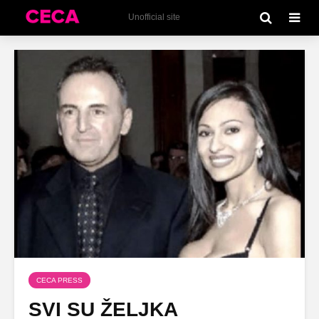
Unofficial site
CECA PRESS
SVI SU ŽELJKA