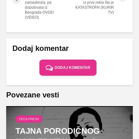
zamaskirala, pa
iz prve rekla šta je
doputovala iz
KATASTROFA! (KURIR
Beograda OVDE!
TV)
(VIDEO)
Dodaj komentar
DODAJ KOMENTAR
Povezane vesti
CECA PRESS
TAJNA PORODIČNOG