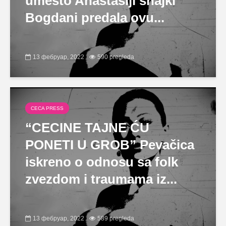
umesto Anastasiji snajki
Bogdani predala ovu...
13 фебруар, 2022
590 pregleda
CECA PRESS
“CECINE TAJNE ĆU
PONETI U GROB” Pevačica
iskreno o odnosu sa folk
zvezdom i traumama iz...
13 фебруар, 2022
589 pregleda