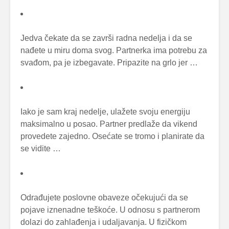
Jedva čekate da se završi radna nedelja i da se
nađete u miru doma svog. Partnerka ima potrebu za
svađom, pa je izbegavate. Pripazite na grlo jer …
Iako je sam kraj nedelje, ulažete svoju energiju
maksimalno u posao. Partner predlaže da vikend
provedete zajedno. Osećate se tromo i planirate da
se vidite …
Odrađujete poslovne obaveze očekujući da se
pojave iznenadne teškoće. U odnosu s partnerom
dolazi do zahlađenja i udaljavanja. U fizičkom