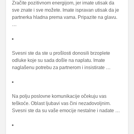
Zračite pozitivnom energijom, jer imate utisak da
sve znate i sve možete. Imate ispravan utisak da je
partnerka hladna prema vama. Pripazite na glavu.
…
Svesni ste da ste u prošlosti donosili brzoplete
odluke koje su sada došle na naplatu. Imate
naglašenu potrebu za partnerom i insistirate …
Na polju poslovne komunikacije očekuju vas
teškoće. Oblast ljubavi vas čini nezadovoljnim.
Svesni ste da su vaše emocije nestalne i nadate …