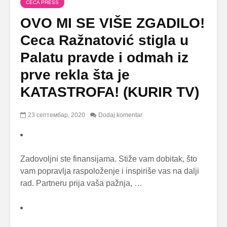
CECA PRESS
OVO MI SE VIŠE ZGADILO!
Ceca Ražnatović stigla u
Palatu pravde i odmah iz
prve rekla šta je
KATASTROFA! (KURIR TV)
23 септембар, 2020
Dodaj komentar
Zadovoljni ste finansijama. Stiže vam dobitak, što
vam popravlja raspoloženje i inspiriše vas na dalji
rad. Partneru prija vaša pažnja, …