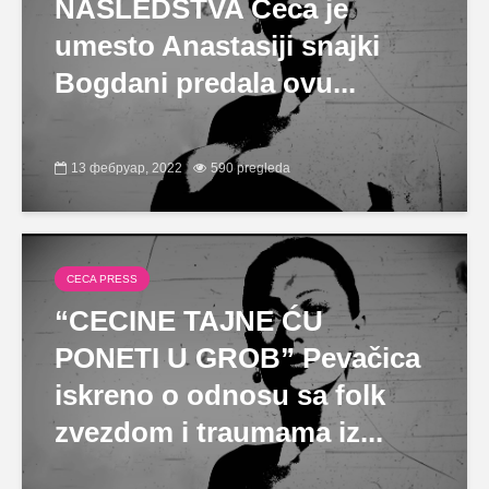
NASLEDSTVA Ceca je
umesto Anastasiji snajki
Bogdani predala ovu...
13 фебруар, 2022
590 pregleda
CECA PRESS
“CECINE TAJNE ĆU
PONETI U GROB” Pevačica
iskreno o odnosu sa folk
zvezdom i traumama iz...