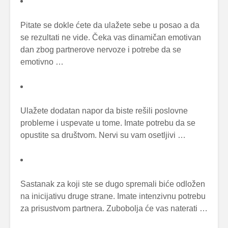
Pitate se dokle ćete da ulažete sebe u posao a da
se rezultati ne vide. Čeka vas dinamičan emotivan
dan zbog partnerove nervoze i potrebe da se
emotivno …
Ulažete dodatan napor da biste rešili poslovne
probleme i uspevate u tome. Imate potrebu da se
opustite sa društvom. Nervi su vam osetljivi …
Sastanak za koji ste se dugo spremali biće odložen
na inicijativu druge strane. Imate intenzivnu potrebu
za prisustvom partnera. Zubobolja će vas naterati …