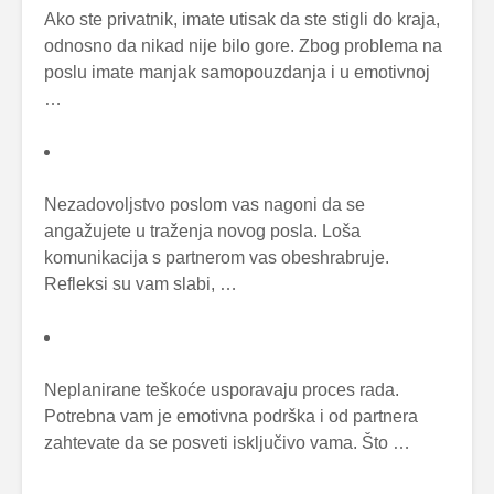
Ako ste privatnik, imate utisak da ste stigli do kraja,
odnosno da nikad nije bilo gore. Zbog problema na
poslu imate manjak samopouzdanja i u emotivnoj
…
Nezadovoljstvo poslom vas nagoni da se
angažujete u traženja novog posla. Loša
komunikacija s partnerom vas obeshrabruje.
Refleksi su vam slabi, …
Neplanirane teškoće usporavaju proces rada.
Potrebna vam je emotivna podrška i od partnera
zahtevate da se posveti isključivo vama. Što …