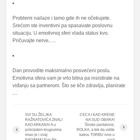
Problemi nailaze i tamo gde ih ne očekujete.
Srećom ste inventivni pa spasavate poslovnu
situaciju. U emotivnoj sferi vlada status kvo.
Pričuvajte nerve, …
Dan provodite maksimalno posvećeni poslu.
Emotivna sfera vam je vrlo bitna pa insistirate na
viđanju sa partnerom. Što se tiče zdravlja, planirate
…
SVI SU ŽELJKA
CECA I KAD KRENE
RAŽNATOVIĆA ZNALI
NA SUD OBARA!
KAO ARKANA! A u
Široke pantalone,
policijskim krugovima
ROLKA, a tek da vidite
imao je i ovaj
kakvu TORBU nosi u
NADIMAK! Evo šta
ruci!