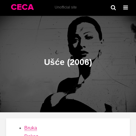
Tekstovi
Unofficial site
Ušće (2006)
Bruka