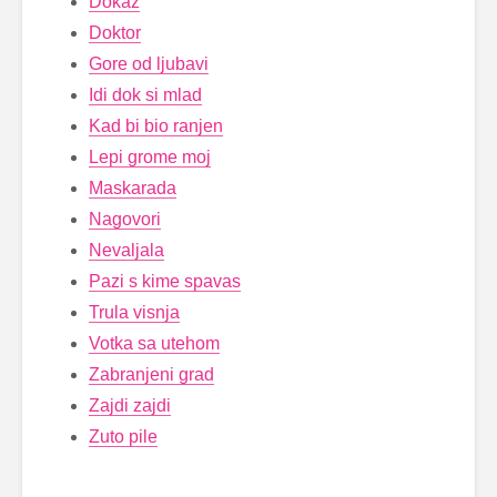
Dokaz
Doktor
Gore od ljubavi
Idi dok si mlad
Kad bi bio ranjen
Lepi grome moj
Maskarada
Nagovori
Nevaljala
Pazi s kime spavas
Trula visnja
Votka sa utehom
Zabranjeni grad
Zajdi zajdi
Zuto pile