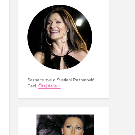
Saznajte sve o Svetlani Ražnatović
Ceci.
Čitaj dalje »