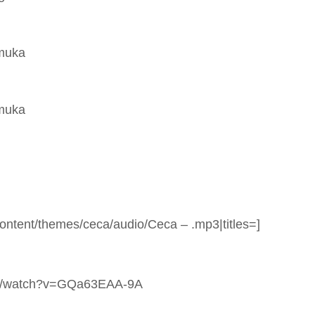
 muka
 muka
-content/themes/ceca/audio/Ceca –
.mp3|titles=
]
om/watch?v=GQa63EAA-9A