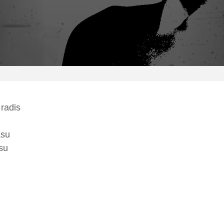
 radis
asu
su