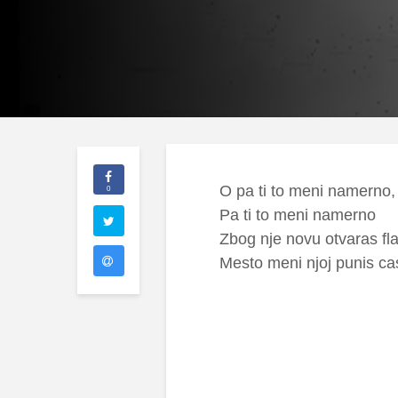
O pa ti to meni namerno,
0
Pa ti to meni namerno
Zbog nje novu otvaras fl
Mesto meni njoj punis ca