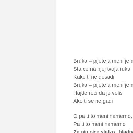
Bruka – pijete a meni je
Sta ce na njoj tvoja ruka
Kako ti ne dosadi
Bruka – pijete a meni je
Hajde reci da je volis
Ako ti se ne gadi
O pa ti to meni namerno,
Pa ti to meni namerno
Za nju pice slatko i hladn