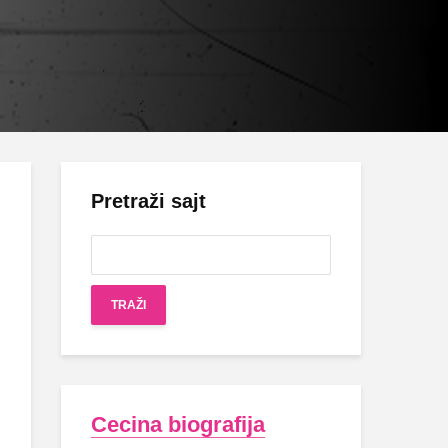
Pretraži sajt
Cecina biografija