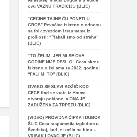
Anastasiji snajki Bogdani predala
ovu VAŽNU TRADICIJU (BLIC)
“CECINE TAJNE ĆU PONETI U
GROB” Pevačica iskreno o odnosu
sa folk zvezdom i traumama iz
prošlosti: “Plakali smo od straha”
(BLIC)
“TO ŽELIM, JER MI SE OVE
GODINE NIJE DESILO” Ceca skroz
iskreno o željama za 2022. godinu:
“FALI MI TO” (BLIC)
OVAKO SE SLAVI BOŽIĆ KOD
CECE Kad se vrate iz Hrama
otvaraju poklone, a ONA JE
ZADUŽENA ZA TRPEZU (BLIC)
(VIDEO) PROVIDNA ČIPKA I DUBOK
ŠLIC Ceca raspametila izgledom u
Švedskoj, kad je izašla na binu –
VRISAK I OVACIJE (BLIC)