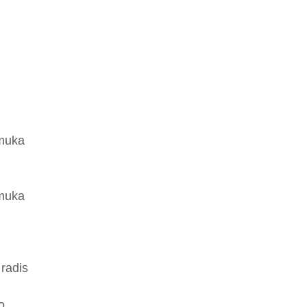
 muka
 muka
 radis
o