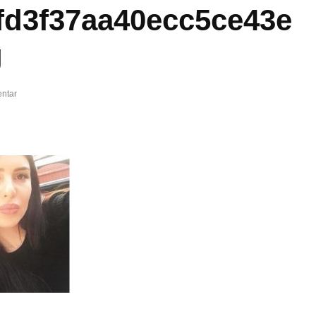
fd3f37aa40ecc5ce43e
g
ntar