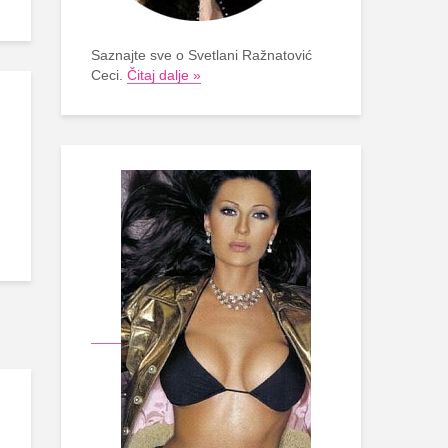
Saznajte sve o Svetlani Ražnatović
Ceci.
Čitaj dalje »