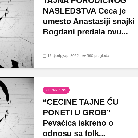
TAJNA PORODIČNOG
NASLEDSTVA Ceca je
umesto Anastasiji snajki
Bogdani predala ovu...
13 фебруар, 2022
590 pregleda
CECA PRESS
“CECINE TAJNE ĆU
PONETI U GROB”
Pevačica iskreno o
odnosu sa folk...