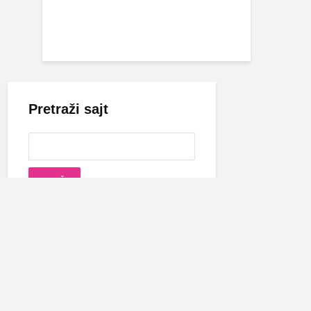
Pretraži sajt
Cecina biografija