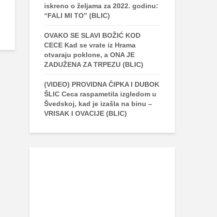
iskreno o željama za 2022. godinu:
“FALI MI TO” (BLIC)
OVAKO SE SLAVI BOŽIĆ KOD
CECE Kad se vrate iz Hrama
otvaraju poklone, a ONA JE
ZADUŽENA ZA TRPEZU (BLIC)
(VIDEO) PROVIDNA ČIPKA I DUBOK
ŠLIC Ceca raspametila izgledom u
Švedskoj, kad je izašla na binu –
VRISAK I OVACIJE (BLIC)