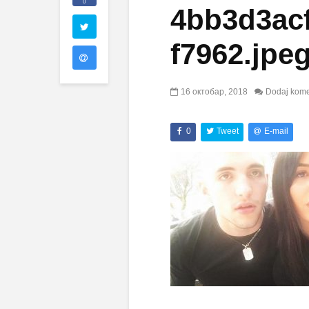
0
4bb3d3ac
f7962.jpe
16 октобар, 2018
Dodaj kome
0
Tweet
E-mail