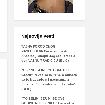
Najnovije vesti
TAJNA PORODIČNOG
NASLEDSTVA Ceca je umesto
Anastasiji snajki Bogdani predala
ovu VAŽNU TRADICIJU (BLIC)
“CECINE TAJNE ĆU PONETI U
GROB” Pevačica iskreno o odnosu
sa folk zvezdom i traumama iz
prošlosti: “Plakali smo od straha”
(BLIC)
“TO ŽELIM, JER MI SE OVE
GODINE NIJE DESILO” Ceca skroz