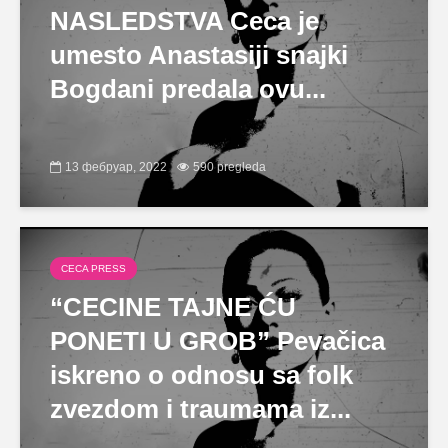
NASLEDSTVA Ceca je
umesto Anastasiji snajki
Bogdani predala ovu...
13 фебруар, 2022
590 pregleda
CECA PRESS
“CECINE TAJNE ĆU
PONETI U GROB” Pevačica
iskreno o odnosu sa folk
zvezdom i traumama iz...