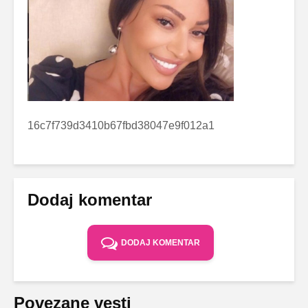
16c7f739d3410b67fbd38047e9f012a1
Dodaj komentar
DODAJ KOMENTAR
Povezane vesti