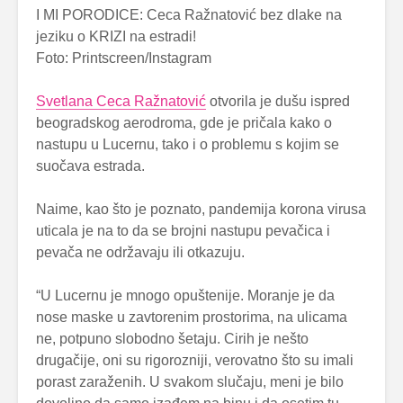
Foto: Printscreen/Instagram
Svetlana Ceca Ražnatović
otvorila je dušu ispred
beogradskog aerodroma, gde je pričala kako o
nastupu u Lucernu, tako i o problemu s kojim se
suočava estrada.
Naime, kao što je poznato, pandemija korona virusa
uticala je na to da se brojni nastupu pevačica i
pevača ne održavaju ili otkazuju.
“U Lucernu je mnogo opuštenije. Moranje je da
nose maske u zavtorenim prostorima, na ulicama
ne, potpuno slobodno šetaju. Cirih je nešto
drugačije, oni su rigorozniji, verovatno što su imali
porast zaraženih. U svakom slučaju, meni je bilo