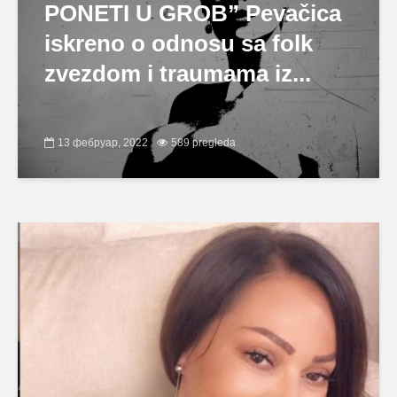
PONETI U GROB” Pevačica
iskreno o odnosu sa folk
zvezdom i traumama iz...
13 фебруар, 2022
589 pregleda