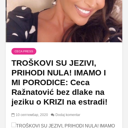
CECA PRESS
TROŠKOVI SU JEZIVI,
PRIHODI NULA! IMAMO I
MI PORODICE: Ceca
Ražnatović bez dlake na
jeziku o KRIZI na estradi!
10 септембар, 2020
Dodaj komentar