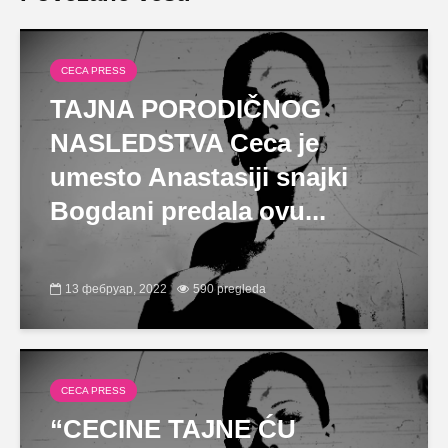
CECA PRESS
TAJNA PORODIČNOG
NASLEDSTVA Ceca je
umesto Anastasiji snajki
Bogdani predala ovu...
13 фебруар, 2022
590 pregleda
CECA PRESS
“CECINE TAJNE ĆU