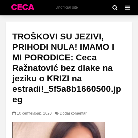
Unofficial site
TROŠKOVI SU JEZIVI,
PRIHODI NULA! IMAMO I
MI PORODICE: Ceca
Ražnatović bez dlake na
jeziku o KRIZI na
estradi!_5f5a8b1660500.jp
eg
10 септембар, 2020
Dodaj komentar