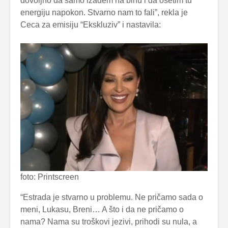
dovoljno da samo izađem na binu i da osetim tu
energiju napokon. Stvarno nam to fali”, rekla je
Ceca za emisiju “Ekskluziv” i nastavila:
foto: Printscreen
“Estrada je stvarno u problemu. Ne pričamo sada o
meni, Lukasu, Breni… A što i da ne pričamo o
nama? Nama su troškovi jezivi, prihodi su nula, a