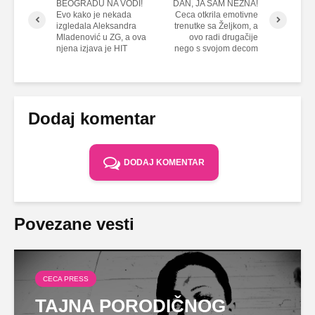
BEOGRADU NA VODI!
DAN, JA SAM NEŽNA!
Evo kako je nekada
Ceca otkrila emotivne
izgledala Aleksandra
trenutke sa Željkom, a
Mladenović u ZG, a ova
ovo radi drugačije
njena izjava je HIT
nego s svojom decom
Dodaj komentar
DODAJ KOMENTAR
Povezane vesti
CECA PRESS
TAJNA PORODIČNOG