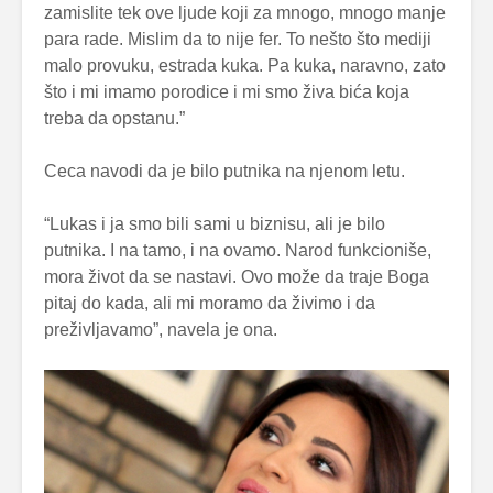
zamislite tek ove ljude koji za mnogo, mnogo manje
para rade. Mislim da to nije fer. To nešto što mediji
malo provuku, estrada kuka. Pa kuka, naravno, zato
što i mi imamo porodice i mi smo živa bića koja
treba da opstanu.”
Ceca navodi da je bilo putnika na njenom letu.
“Lukas i ja smo bili sami u biznisu, ali je bilo
putnika. I na tamo, i na ovamo. Narod funkcioniše,
mora život da se nastavi. Ovo može da traje Boga
pitaj do kada, ali mi moramo da živimo i da
preživljavamo”, navela je ona.