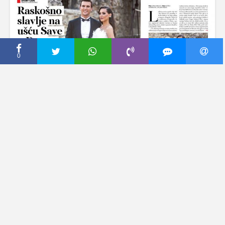
0
CECA PRESS
U prodaji je 662. broj
magazina “Story”
29 мај, 2018
Dodaj komentar
Novi broj magazina “Story” donosi: