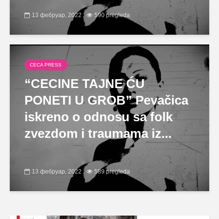
13 фебруар, 2022
590 pregleda
CECA PRESS
“CECINE TAJNE ĆU
PONETI U GROB” Pevačica
iskreno o odnosu sa folk
zvezdom i traumama iz...
13 фебруар, 2022
589 pregleda