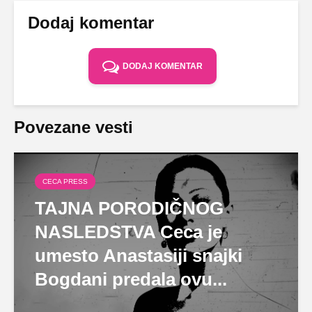
Dodaj komentar
DODAJ KOMENTAR
Povezane vesti
CECA PRESS
TAJNA PORODIČNOG
NASLEDSTVA Ceca je
umesto Anastasiji snajki
Bogdani predala ovu...