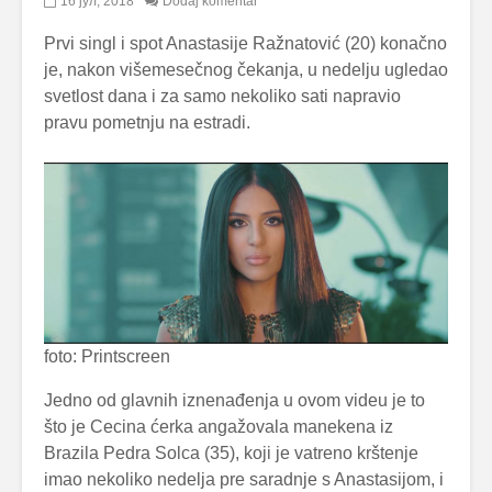
16 јул, 2018
Dodaj komentar
Prvi singl i spot Anastasije Ražnatović (20) konačno
je, nakon višemesečnog čekanja, u nedelju ugledao
svetlost dana i za samo nekoliko sati napravio
pravu pometnju na estradi.
foto: Printscreen
Jedno od glavnih iznenađenja u ovom videu je to
što je Cecina ćerka angažovala manekena iz
Brazila Pedra Solca (35), koji je vatreno krštenje
imao nekoliko nedelja pre saradnje s Anastasijom, i