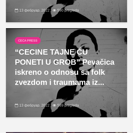
13 фебруар, 2022
590 pregleda
CECA PRESS
“CECINE TAJNE ĆU
PONETI U GROB” Pevačica
iskreno o odnosu sa folk
zvezdom i traumama iz...
13 фебруар, 2022
589 pregleda