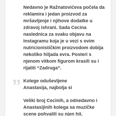
Nedavno je Ražnatovićeva počela da
reklamira i jedan proizvod za
mršavljenje i njihove dodatke u
zdravoj ishrani. Sada Cecina
naslednica za svaku objavu na
Instagramu koja je u vezi s ovim
nutricionističkim proizvodom dobija
nekoliko hiljada evra. Posteri s
njenom vitkom figurom krasili su i
rijaliti “Zadruga”.
Kolege oduševljene
Anastasija, najbolja si
Veliki broj Cecinih, a odnedavno i
Anastasijinih kolega sa muzičke
scene pohvalili su njen hit.