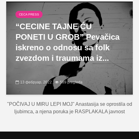
CECA PRESS
“CECINE TAJNE ĆU
PONETI U GROB” Pevačica
iskreno o odnosu sa folk
zvezdom i traumama iz...
13 фебруар, 2022
589 pregleda
"POČIVAJ U MIRU LEPI MOJ" Anastasija se oprostila od
ljubimca, a njena poruka je RASPLAKALA javnost