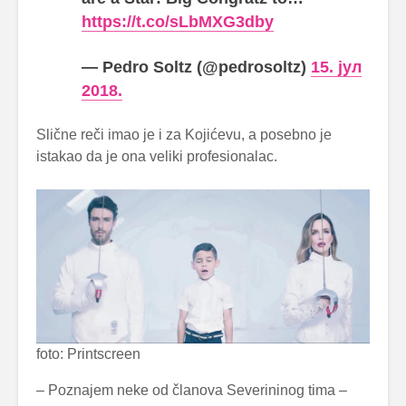
https://t.co/sLbMXG3dby
— Pedro Soltz (@pedrosoltz)
15. јул
2018.
Slične reči imao je i za Kojićevu, a posebno je
istakao da je ona veliki profesionalac.
foto: Printscreen
– Poznajem neke od članova Severininog tima –