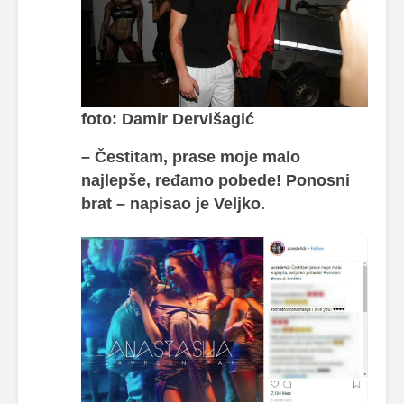
foto: Damir Dervišagić
– Čestitam, prase moje malo
najlepše, ređamo pobede! Ponosni
brat – napisao je Veljko.