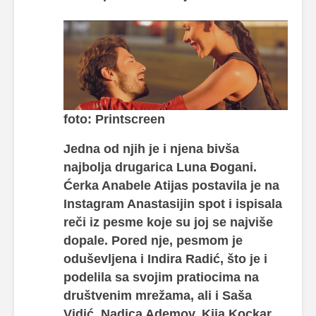
foto: Printscreen
Jedna od njih je i njena bivša
najbolja drugarica Luna Đogani.
Ćerka Anabele Atijas postavila je na
Instagram Anastasijin spot i ispisala
reči iz pesme koje su joj se najviše
dopale. Pored nje, pesmom je
oduševljena i Indira Radić, što je i
podelila sa svojim pratiocima na
društvenim mrežama, ali i Saša
Vidić, Nadica Ademov, Kija Kockar,