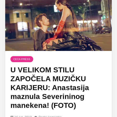
CECA PRESS
U VELIKOM STILU
ZAPOČELA MUZIČKU
KARIJERU: Anastasija
maznula Severininog
manekena! (FOTO)