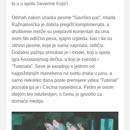
to u u spotu Severine Kojić!
Odmah nakon izlaska pesme “Savršen par”, mlada
Ražnatovićka je dobila pregršt komplimenata, a
društvene mreže su preplavili komentari da ona,
osim što odlično peva, sjajno izgleda, kao i da su
stihovi pesme, koje je sama napisala, odlični.
Dodatnu pažnju privukao je i model, koji u spotu
igra Anastasijinog dečka, a koji je zvezda i
“Tutoriala”. Seve je saradnju s jednim od
najpoželjnijih manekena na svetu imala u junu, a
samo nekoliko dana posle premijere videa “Tutorial”
pozvala ga je i Cecina naslednica. Pedro je ovom
idejom bio oduševljen, o čemu je govorio za
domaće medije.