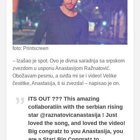
foto: Printscreen
– Izašao je spot. Ovo je divna saradnja sa srpskom
zvezdom u usponu Anastasijom Ražnatović.
Obožavam pesmu, a sviđa mi se i video! Velike
čestitke, Anastasija, ti si zvezda! – napisao je on.
ITS OUT ??? This amazing
collaboratiin with the serbian rising
star @raznatovicanastasija ! Just
loved the song, and loved the video!
Big congratz to you Anastasija, you
are a Star! Big Congratz to…