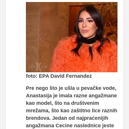
foto: EPA David Fernandez
Pre nego što je ušla u pevačke vode,
Anastasija je imala razne angažmane
kao model, što na društvenim
mrežama, što kao zaštitno lice raznih
brendova. Jedan od najpraćenijih
angažmana Cecine naslednice jeste