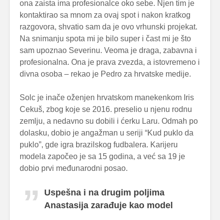
ona zaista ima profesionalce oko sebe. Njen tim je
kontaktirao sa mnom za ovaj spot i nakon kratkog
razgovora, shvatio sam da je ovo vrhunski projekat.
Na snimanju spota mi je bilo super i čast mi je što
sam upoznao Severinu. Veoma je draga, zabavna i
profesionalna. Ona je prava zvezda, a istovremeno i
divna osoba – rekao je Pedro za hrvatske medije.
Solc je inače oženjen hrvatskom manekenkom Iris
Cekuš, zbog koje se 2016. preselio u njenu rodnu
zemlju, a nedavno su dobili i ćerku Laru. Odmah po
dolasku, dobio je angažman u seriji “Kud puklo da
puklo”, gde igra brazilskog fudbalera. Karijeru
modela započeo je sa 15 godina, a već sa 19 je
dobio prvi međunarodni posao.
Uspešna i na drugim poljima
Anastasija zarađuje kao model