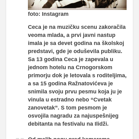
foto: Instagram
Ceca je na muzičku scenu zakoračila
veoma mlada, a prvi javni nastup
imala je sa devet godina na školskoj
predstavi, gde je oduševila publiku.
Sa 13 godina Ceca je zapevala u
jednom hotelu na Crnogorskom
primorju dok je letovala s roditeljima,
a sa 15 godina Ražnatovićeva je
snimila svoju prvu pesmu koja ju je
vinula u estradno nebo “Cvetak
zanovetak”. S tom pesmom je
osvojila nagradu za najuspešnijeg
debitanta na festivalu na Ilidži.