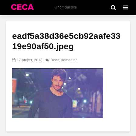
Unofficial site
eadf5a38d36e5cb92aafe33
19e90af50.jpeg
17 август, 2018
Dodaj komentar