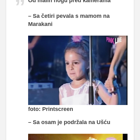
Od malih nogu pred kamerama
– Sa četiri pevala s mamom na
Marakani
foto: Printscreen
– Sa osam je podržala na Ušću