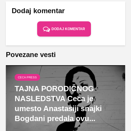
Dodaj komentar
DODAJ KOMENTAR
Povezane vesti
CECA PRESS
TAJNA PORODIČNOG
NASLEDSTVA Ceca je
umesto Anastasiji snajki
Bogdani predala ovu...