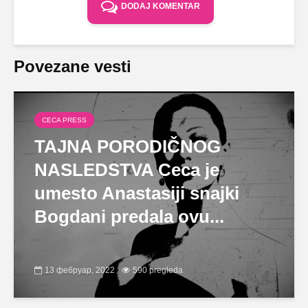
DODAJ KOMENTAR
Povezane vesti
CECA PRESS
TAJNA PORODIČNOG
NASLEDSTVA Ceca je
umesto Anastasiji snajki
Bogdani predala ovu...
13 фебруар, 2022
590 pregleda