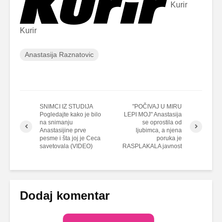
Kurir
Kurir
Anastasija Raznatovic
SNIMCI IZ STUDIJA
"POČIVAJ U MIRU
Pogledajte kako je bilo
LEPI MOJ" Anastasija
na snimanju
se oprostila od
Anastasijine prve
ljubimca, a njena
pesme i šta joj je Ceca
poruka je
savetovala (VIDEO)
RASPLAKALA javnost
Dodaj komentar