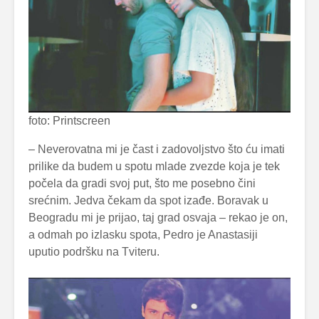
foto: Printscreen
– Neverovatna mi je čast i zadovoljstvo što ću imati
prilike da budem u spotu mlade zvezde koja je tek
počela da gradi svoj put, što me posebno čini
srećnim. Jedva čekam da spot izađe. Boravak u
Beogradu mi je prijao, taj grad osvaja – rekao je on,
a odmah po izlasku spota, Pedro je Anastasiji
uputio podršku na Tviteru.