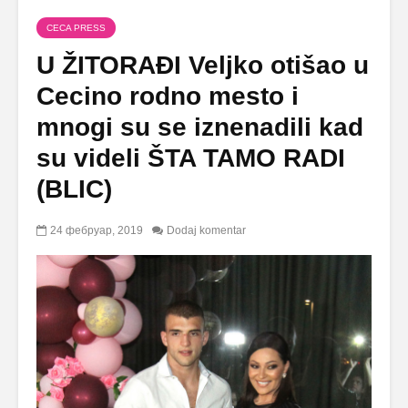
CECA PRESS
U ŽITORAĐI Veljko otišao u
Cecino rodno mesto i
mnogi su se iznenadili kad
su videli ŠTA TAMO RADI
(BLIC)
24 фебруар, 2019
Dodaj komentar