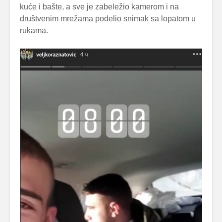
kuće i bašte, a sve je zabeležio kamerom i na
društvenim mrežama podelio snimak sa lopatom u
rukama.