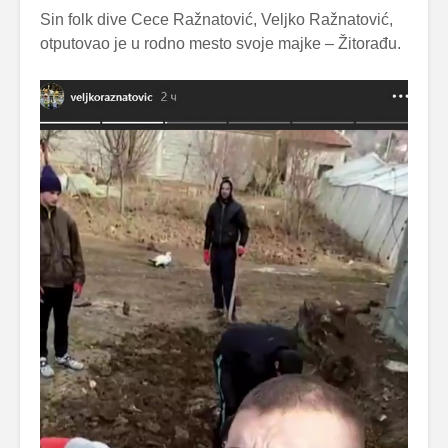
Sin folk dive Cece Ražnatović, Veljko Ražnatović,
otputovao je u rodno mesto svoje majke – Žitorađu.