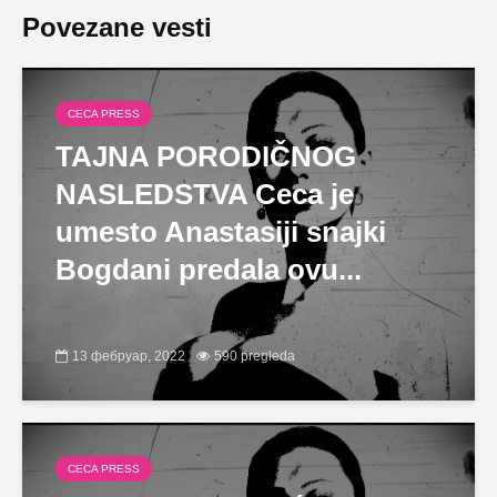
Povezane vesti
CECA PRESS
TAJNA PORODIČNOG
NASLEDSTVA Ceca je
umesto Anastasiji snajki
Bogdani predala ovu...
13 фебруар, 2022
590 pregleda
CECA PRESS