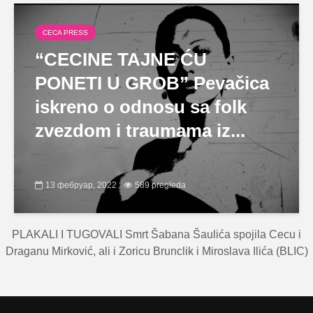
CECA PRESS
“CECINE TAJNE ĆU
PONETI U GROB” Pevačica
iskreno o odnosu sa folk
zvezdom i traumama iz...
13 фебруар, 2022
589 pregleda
PLAKALI I TUGOVALI Smrt Šabana Šaulića spojila Cecu i
Draganu Mirković, ali i Zoricu Brunclik i Miroslava Ilića (BLIC)