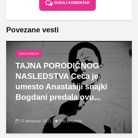
DODAJ KOMENTAR
Povezane vesti
CECA PRESS
TAJNA PORODIČNOG
NASLEDSTVA Ceca je
umesto Anastasiji snajki
Bogdani predala ovu...
13 фебруар, 2022
590 pregleda