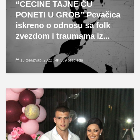
“CECINE TAJNE ĆU
PONETI U GROB” Pevačica
iskreno o odnosu sa folk
zvezdom i traumama iz...
13 фебруар, 2022
589 pregleda