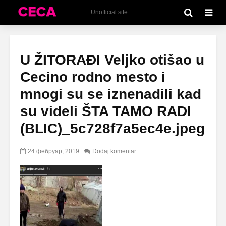
Unofficial site
U ŽITORAĐI Veljko otišao u
Cecino rodno mesto i
mnogi su se iznenadili kad
su videli ŠTA TAMO RADI
(BLIC)_5c728f7a5ec4e.jpeg
24 фебруар, 2019
Dodaj komentar