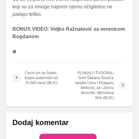
koji su za mnoge naporni njemu očigledno ne
padaju teško.
BONUS VIDEO: Veljko Ražnatović sa verenicom
Bogdanom
Cecin sin se častio:
PLAKALI I TUGOVALI
Kupio automobil od
Smrt Šabana Šaulića
70.000 evra! (BLIC)
spojila Cecu i Draganu
Mirković, ali i Zoricu
Brunclik i Miroslava
Ilića (BLIC)
Dodaj komentar