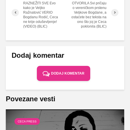
RAZNEŽITI SVE Evo
OTVORILA Svi pričaju
kako je Veljko
o vereničkom prstenu
Ražnatović VERIO
Veljkove Bogdane, a
Bogdanu Rodić, Ceca
ostaćete bez teksta na
ne krije oduševljenje!
ono što joj je Ceca
(VIDEO) (BLIC)
poklonila (BLIC)
Dodaj komentar
DODAJ KOMENTAR
Povezane vesti
CECA PRESS