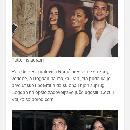
Foto: Instagram
Porodice Ražnatović i Rodić presrećne su zbog
veridbe, a Bogdanina majka Danijela podelila je
prve utiske i potvrdila da su ona i njen suprug
Bogdan na opšte zadovoljtsvo juče ugostili Cecu i
Veljka sa porodicom.