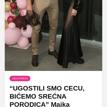
CECA PRESS
“UGOSTILI SMO CECU,
BIĆEMO SREĆNA
PORODICA” Majka