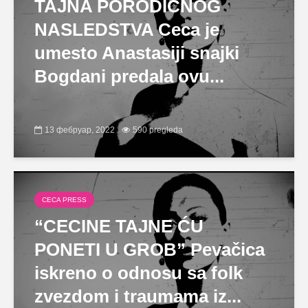
TAJNA PORODIČNOG
NASLEDSTVA Ceca je
umesto Anastasiji snajki
Bogdani predala ovu...
13 фебруар, 2022
590 pregleda
CECA PRESS
“CECINE TAJNE ĆU
PONETI U GROB” Pevačica
iskreno o odnosu sa folk
zvezdom i traumama iz...