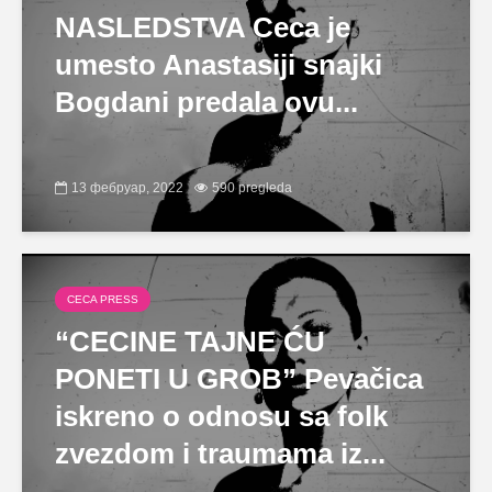
NASLEDSTVA Ceca je
umesto Anastasiji snajki
Bogdani predala ovu...
13 фебруар, 2022
590 pregleda
CECA PRESS
“CECINE TAJNE ĆU
PONETI U GROB” Pevačica
iskreno o odnosu sa folk
zvezdom i traumama iz...