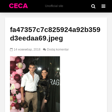
Unofficial site
fa47357c7c825924a92b359
d3eedaa69.jpeg
14 новембар, 2018
Dodaj komentar