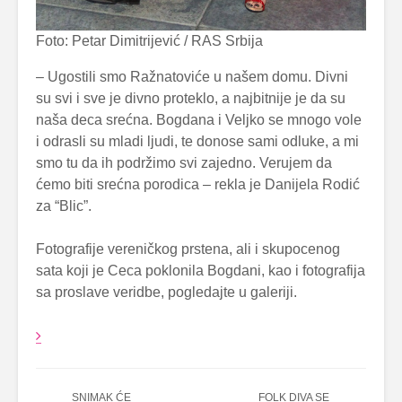
Foto: Petar Dimitrijević / RAS Srbija
– Ugostili smo Ražnatoviće u našem domu. Divni
su svi i sve je divno proteklo, a najbitnije je da su
naša deca srećna. Bogdana i Veljko se mnogo vole
i odrasli su mladi ljudi, te donose sami odluke, a mi
smo tu da ih podržimo svi zajedno. Verujem da
ćemo biti srećna porodica – rekla je Danijela Rodić
za “Blic”.
Fotografije vereničkog prstena, ali i skupocenog
sata koji je Ceca poklonila Bogdani, kao i fotografija
sa proslave veridbe, pogledajte u galeriji.
SNIMAK ĆE
FOLK DIVA SE