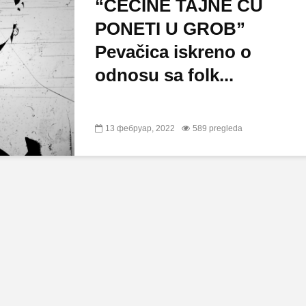
“CECINE TAJNE ĆU
PONETI U GROB”
Pevačica iskreno o
odnosu sa folk...
13 фебруар, 2022
589 pregleda