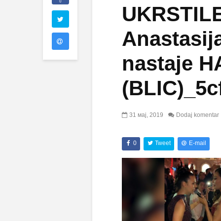
0
UKRSTIL
Anastasij
nastaje 
(BLIC)_5c
31 мај, 2019
Dodaj komentar
0
Tweet
E-mail