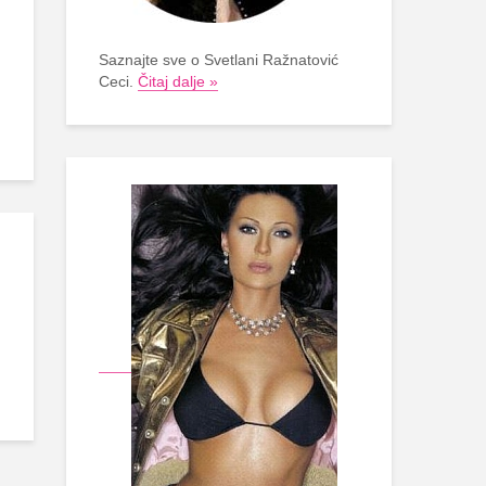
Saznajte sve o Svetlani Ražnatović
Ceci.
Čitaj dalje »