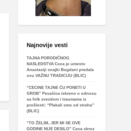
Najnovije vesti
TAJNA PORODIČNOG
NASLEDSTVA Ceca je umesto
Anastasiji snajki Bogdani predala
ovu VAŽNU TRADICIJU (BLIC)
“CECINE TAJNE ĆU PONETI U
GROB” Pevačica iskreno o odnosu
sa folk zvezdom i traumama iz
prošlosti: “Plakali smo od straha”
(BLIC)
“TO ŽELIM, JER MI SE OVE
GODINE NIJE DESILO” Ceca skroz