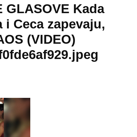
E GLASOVE Kada
a i Ceca zapevaju,
HAOS (VIDEO)
f0fde6af929.jpeg