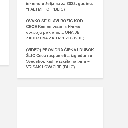
iskreno o željama za 2022. godinu:
“FALI MI TO” (BLIC)
OVAKO SE SLAVI BOŽIĆ KOD
CECE Kad se vrate iz Hrama
otvaraju poklone, a ONA JE
ZADUŽENA ZA TRPEZU (BLIC)
(VIDEO) PROVIDNA ČIPKA I DUBOK
ŠLIC Ceca raspametila izgledom u
Švedskoj, kad je izašla na binu –
VRISAK I OVACIJE (BLIC)