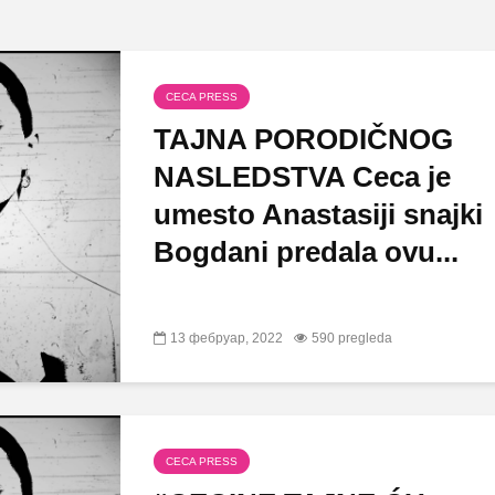
CECA PRESS
TAJNA PORODIČNOG
NASLEDSTVA Ceca je
umesto Anastasiji snajki
Bogdani predala ovu...
13 фебруар, 2022
590 pregleda
CECA PRESS