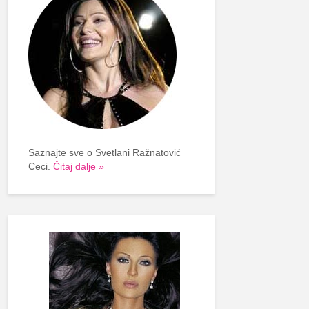
Saznajte sve o Svetlani Ražnatović
Ceci.
Čitaj dalje »