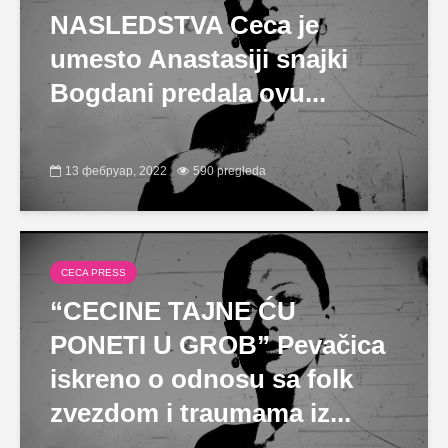
NASLEDSTVA Ceca je
umesto Anastasiji snajki
Bogdani predala ovu...
13 фебруар, 2022
590 pregleda
CECA PRESS
“CECINE TAJNE ĆU
PONETI U GROB” Pevačica
iskreno o odnosu sa folk
zvezdom i traumama iz...