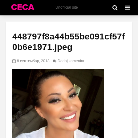
Unofficial site
448797f8a44b55be091cf57f
0b6e1971.jpeg
8 септембар, 2018
Dodaj komentar