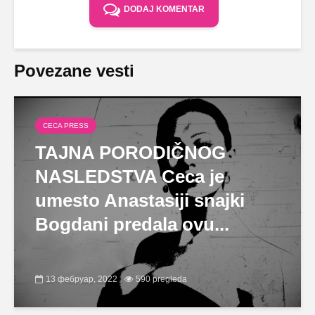
DODAJ KOMENTAR
Povezane vesti
CECA PRESS
TAJNA PORODIČNOG
NASLEDSTVA Ceca je
umesto Anastasiji snajki
Bogdani predala ovu...
13 фебруар, 2022
590 pregleda