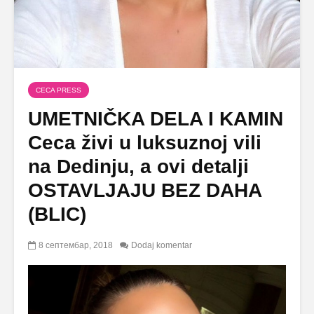
CECA PRESS
UMETNIČKA DELA I KAMIN
Ceca živi u luksuznoj vili
na Dedinju, a ovi detalji
OSTAVLJAJU BEZ DAHA
(BLIC)
8 септембар, 2018
Dodaj komentar