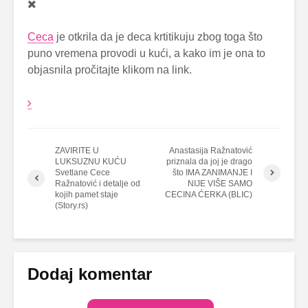
Ceca
je otkrila da je deca krtitikuju zbog toga što
puno vremena provodi u kući, a kako im je ona to
objasnila pročitajte klikom na link.
ZAVIRITE U
Anastasija Ražnatović
LUKSUZNU KUĆU
priznala da joj je drago
Svetlane Cece
što IMA ZANIMANJE I
Ražnatović i detalje od
NIJE VIŠE SAMO
kojih pamet staje
CECINA ĆERKA (BLIC)
(Story.rs)
Dodaj komentar