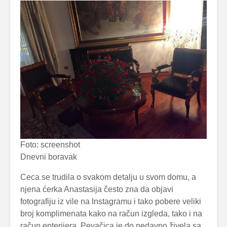
Foto: screenshot
Dnevni boravak
Ceca se trudila o svakom detalju u svom domu, a
njena ćerka Anastasija često zna da objavi
fotografiju iz vile na Instagramu i tako pobere veliki
broj komplimenata kako na račun izgleda, tako i na
račun enterijera. Pevačica je do nedavno živela sa