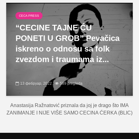
CECA PRESS
“CECINE TAJNE ĆU
PONETI U GROB” Pevačica
iskreno o odnosu sa folk
zvezdom i traumama iz...
13 фебруар, 2022
589 pregleda
Anastasija Ražnatović priznala da joj je drago što IMA
ZANIMANJE I NIJE VIŠE SAMO CECINA ĆERKA (BLIC)