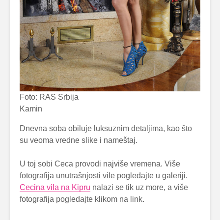
Foto: RAS Srbija
Kamin
Dnevna soba obiluje luksuznim detaljima, kao što
su veoma vredne slike i nameštaj.
U toj sobi Ceca provodi najviše vremena. Više
fotografija unutrašnjosti vile pogledajte u galeriji.
Cecina vila na Kipru
nalazi se tik uz more, a više
fotografija pogledajte klikom na link.