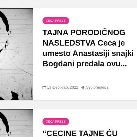
CECA PRESS
TAJNA PORODIČNOG
NASLEDSTVA Ceca je
umesto Anastasiji snajki
Bogdani predala ovu...
13 фебруар, 2022
590 pregleda
CECA PRESS
“CECINE TAJNE ĆU