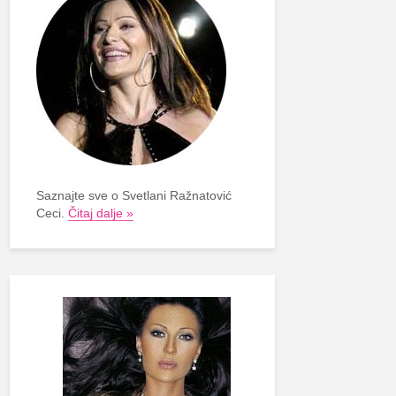
Saznajte sve o Svetlani Ražnatović
Ceci.
Čitaj dalje »