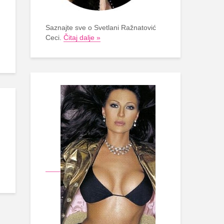
Saznajte sve o Svetlani Ražnatović
Ceci.
Čitaj dalje »