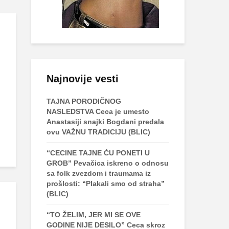
Najnovije vesti
TAJNA PORODIČNOG
NASLEDSTVA Ceca je umesto
Anastasiji snajki Bogdani predala
ovu VAŽNU TRADICIJU (BLIC)
“CECINE TAJNE ĆU PONETI U
GROB” Pevačica iskreno o odnosu
sa folk zvezdom i traumama iz
prošlosti: “Plakali smo od straha”
(BLIC)
“TO ŽELIM, JER MI SE OVE
GODINE NIJE DESILO” Ceca skroz