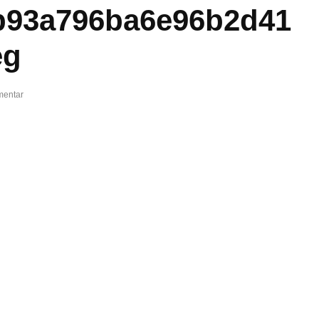
b93a796ba6e96b2d41
eg
mentar