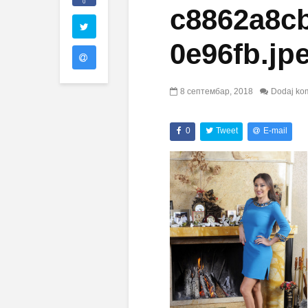
0
c8862a8c
0e96fb.jp
8 септембар, 2018
Dodaj ko
0
Tweet
E-mail