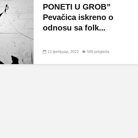
PONETI U GROB”
Pevačica iskreno o
odnosu sa folk...
13 фебруар, 2022
589 pregleda