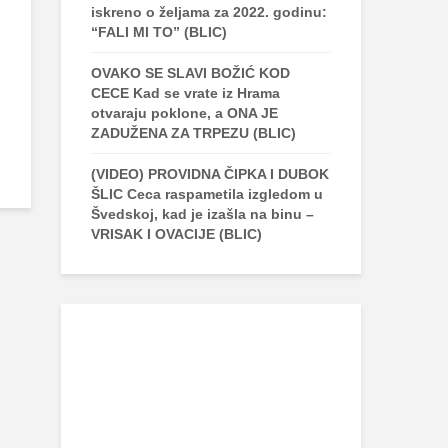
iskreno o željama za 2022. godinu:
“FALI MI TO” (BLIC)
OVAKO SE SLAVI BOŽIĆ KOD
CECE Kad se vrate iz Hrama
otvaraju poklone, a ONA JE
ZADUŽENA ZA TRPEZU (BLIC)
(VIDEO) PROVIDNA ČIPKA I DUBOK
ŠLIC Ceca raspametila izgledom u
Švedskoj, kad je izašla na binu –
VRISAK I OVACIJE (BLIC)