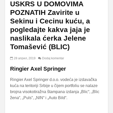
USKRS U DOMOVIMA
POZNATIH Zavirite u
Sekinu i Cecinu kuću, a
pogledajte kakva jaja je
naslikala ćerka Jelene
Tomašević (BLIC)
28 април, 2019
Dodaj komentar
Ringier Axel Springer
Ringier Axel Springer d.o.o. vodeća je izdavačka
kuća na teritoriji Srbije u čijem portfoliu se nalaze
brojna visokotiražna štampana izdanja „Blic“, „Blic
žena“, „Puls“, „NIN“ i „Auto Bild“.