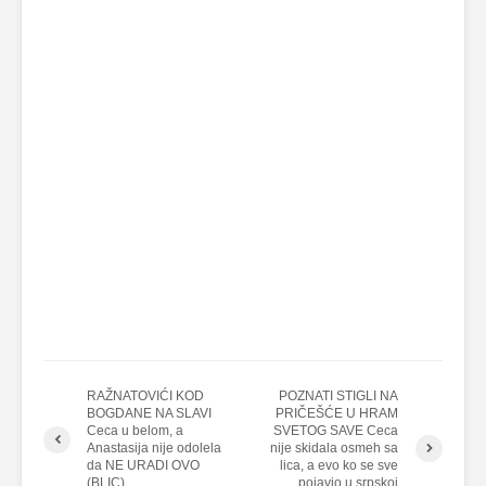
RAŽNATOVIĆI KOD
POZNATI STIGLI NA
BOGDANE NA SLAVI
PRIČEŠĆE U HRAM
Ceca u belom, a
SVETOG SAVE Ceca
Anastasija nije odolela
nije skidala osmeh sa
da NE URADI OVO
lica, a evo ko se sve
(BLIC)
pojavio u srpskoj