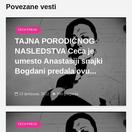
Povezane vesti
CECA PRESS
TAJNA PORODIČNOG
NASLEDSTVA Ceca je
umesto Anastasiji snajki
Bogdani predala ovu...
13 фебруар, 2022
590 pregleda
CECA PRESS