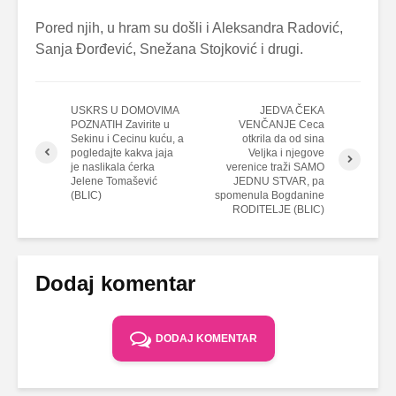
Pored njih, u hram su došli i Aleksandra Radović,
Sanja Đorđević, Snežana Stojković i drugi.
USKRS U DOMOVIMA
JEDVA ČEKA
POZNATIH Zavirite u
VENČANJE Ceca
Sekinu i Cecinu kuću, a
otkrila da od sina
pogledajte kakva jaja
Veljka i njegove
je naslikala ćerka
verenice traži SAMO
Jelene Tomašević
JEDNU STVAR, pa
(BLIC)
spomenula Bogdanine
RODITELJE (BLIC)
Dodaj komentar
DODAJ KOMENTAR