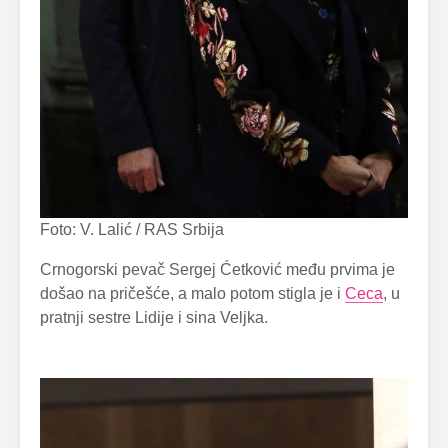
Foto: V. Lalić / RAS Srbija
Crnogorski pevač Sergej Ćetković među prvima je
došao na pričešće, a malo potom stigla je i
Ceca
, u
pratnji sestre Lidije i sina Veljka.