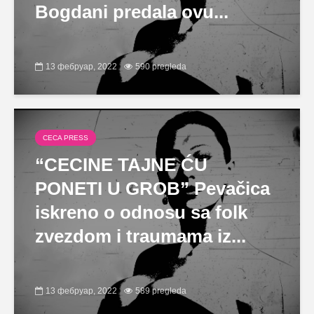
Bogdani predala ovu...
13 фебруар, 2022
590 pregleda
CECA PRESS
“CECINE TAJNE ĆU
PONETI U GROB” Pevačica
iskreno o odnosu sa folk
zvezdom i traumama iz...
13 фебруар, 2022
589 pregleda