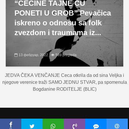
“CECINE TAJNE ĆU
PONETI U GROB” Pevačica
iskreno o odnosu sa folk
zvezdom i traumama iz...
13 фебруар, 2022
589 pregleda
JEDVA ČEKA VENČANJE Ceca otkrila da od sina Veljka i
njegove verenice traži SAMO JEDNU STVAR, pa spomenula
Bogdanine RODITELJE (BLIC)
Copyright © Ceca.rs 2010-2026 |
Politika privatnosti
|
Uslovi korišćenja
0