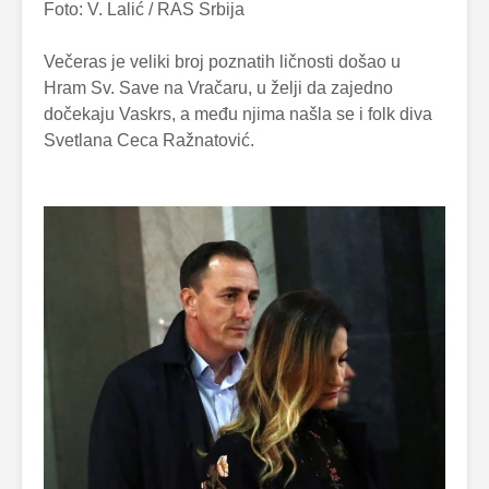
Foto: V. Lalić / RAS Srbija
Večeras je veliki broj poznatih ličnosti došao u
Hram Sv. Save na Vračaru, u želji da zajedno
dočekaju Vaskrs, a među njima našla se i folk diva
Svetlana Ceca Ražnatović.