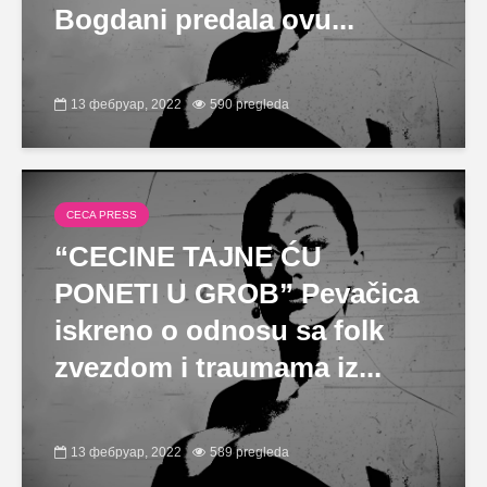
Bogdani predala ovu...
13 фебруар, 2022
590 pregleda
CECA PRESS
“CECINE TAJNE ĆU
PONETI U GROB” Pevačica
iskreno o odnosu sa folk
zvezdom i traumama iz...
13 фебруар, 2022
589 pregleda