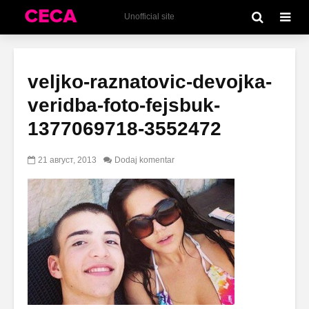
Unofficial site
veljko-raznatovic-devojka-
veridba-foto-fejsbuk-
1377069718-3552472
21 август, 2013
Dodaj komentar