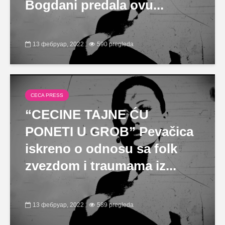
Bogdani predala ovu...
13 фебруар, 2022
590 pregleda
CECA PRESS
“CECINE TAJNE ĆU
PONETI U GROB” Pevačica
iskreno o odnosu sa folk
zvezdom i traumama iz...
13 фебруар, 2022
589 pregleda