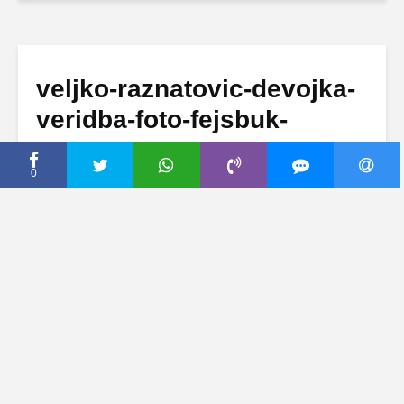
veljko-raznatovic-devojka-
veridba-foto-fejsbuk-
1377069718-3552472
0
21 август, 2013
Dodaj komentar