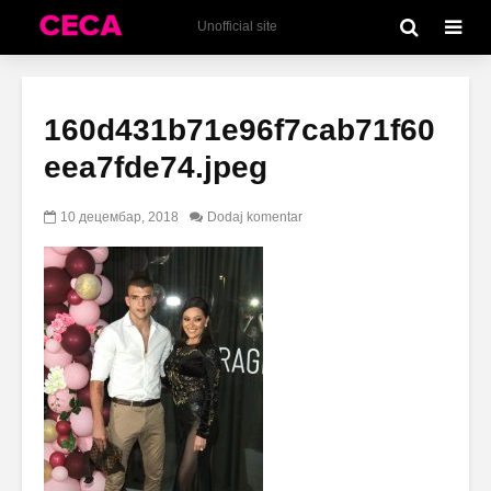
Unofficial site
160d431b71e96f7cab71f60
eea7fde74.jpeg
10 децембар, 2018
Dodaj komentar