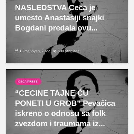
NASLEDSTVA Ceca je
umesto Anastasiji snajki
Bogdani predala ovu...
13 фебруар, 2022
590 pregleda
CECA PRESS
“CECINE TAJNE ĆU
PONETI U GROB” Pevačica
iskreno o odnosu sa folk
zvezdom i traumama iz...