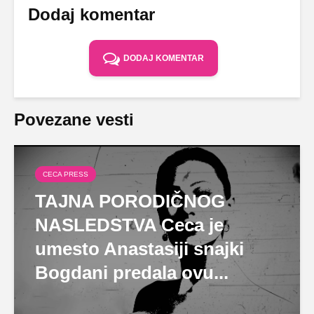
Dodaj komentar
DODAJ KOMENTAR
Povezane vesti
CECA PRESS
TAJNA PORODIČNOG
NASLEDSTVA Ceca je
umesto Anastasiji snajki
Bogdani predala ovu...