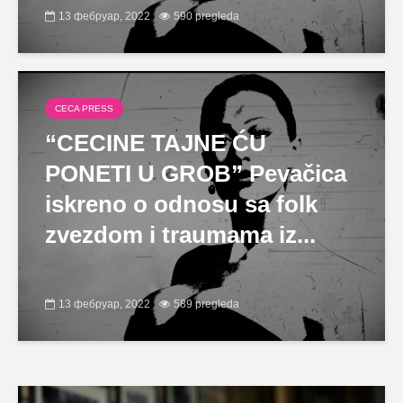
13 фебруар, 2022
590 pregleda
CECA PRESS
“CECINE TAJNE ĆU
PONETI U GROB” Pevačica
iskreno o odnosu sa folk
zvezdom i traumama iz...
13 фебруар, 2022
589 pregleda