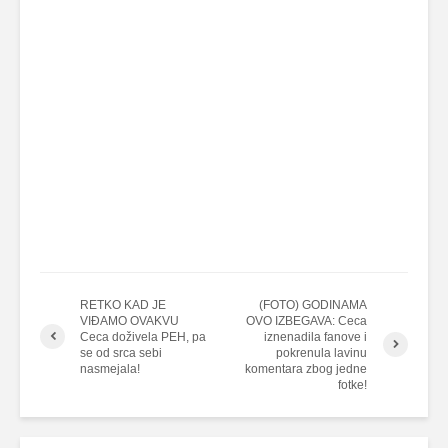
RETKO KAD JE
(FOTO) GODINAMA
VIĐAMO OVAKVU
OVO IZBEGAVA: Ceca
Ceca doživela PEH, pa
iznenadila fanove i
se od srca sebi
pokrenula lavinu
nasmejala!
komentara zbog jedne
fotke!