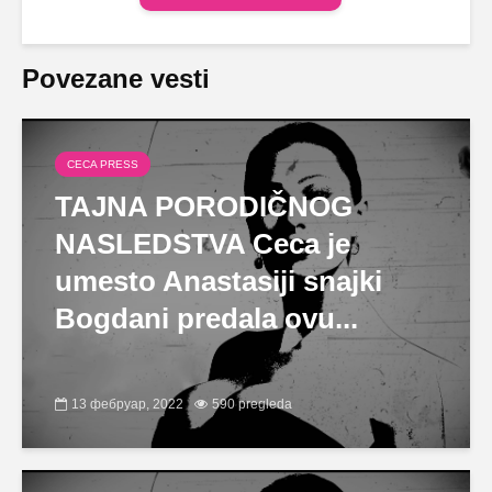
Povezane vesti
CECA PRESS
TAJNA PORODIČNOG
NASLEDSTVA Ceca je
umesto Anastasiji snajki
Bogdani predala ovu...
13 фебруар, 2022
590 pregleda