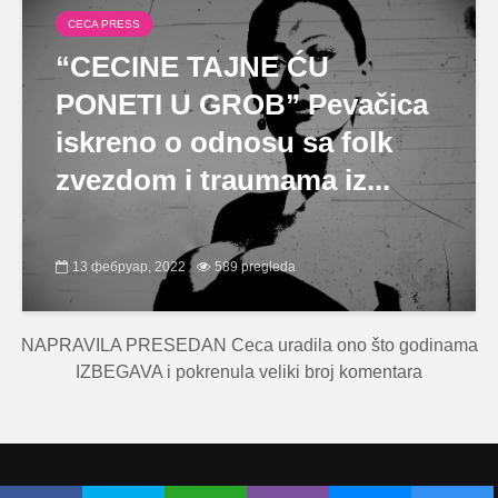
CECA PRESS
“CECINE TAJNE ĆU
PONETI U GROB” Pevačica
iskreno o odnosu sa folk
zvezdom i traumama iz...
13 фебруар, 2022
589 pregleda
NAPRAVILA PRESEDAN Ceca uradila ono što godinama
IZBEGAVA i pokrenula veliki broj komentara
Copyright © Ceca.rs 2010-2026 |
Politika privatnosti
|
Uslovi korišćenja