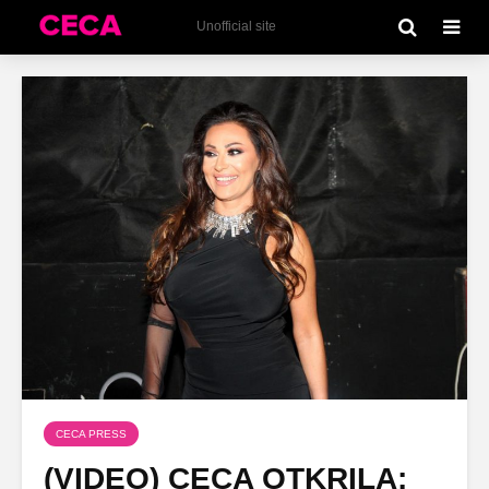
Unofficial site
CECA PRESS
(VIDEO) CECA OTKRILA: