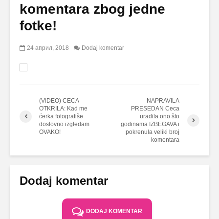
komentara zbog jedne
fotke!
24 април, 2018
Dodaj komentar
(VIDEO) CECA
NAPRAVILA
OTKRILA: Kad me
PRESEDAN Ceca
ćerka fotografiše
uradila ono što
doslovno izgledam
godinama IZBEGAVA i
OVAKO!
pokrenula veliki broj
komentara
Dodaj komentar
DODAJ KOMENTAR