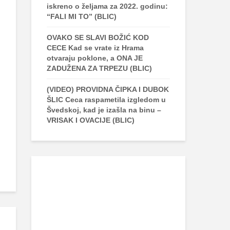
iskreno o željama za 2022. godinu:
“FALI MI TO” (BLIC)
OVAKO SE SLAVI BOŽIĆ KOD
CECE Kad se vrate iz Hrama
otvaraju poklone, a ONA JE
ZADUŽENA ZA TRPEZU (BLIC)
(VIDEO) PROVIDNA ČIPKA I DUBOK
ŠLIC Ceca raspametila izgledom u
Švedskoj, kad je izašla na binu –
VRISAK I OVACIJE (BLIC)