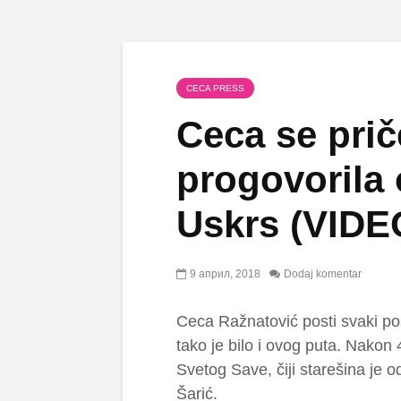
CECA PRESS
Ceca se prič
progovoril
Uskrs (VIDE
9 април, 2018
Dodaj komentar
Ceca Ražnatović posti svaki po
tako je bilo i ovog puta. Nakon
Svetog Save, čiji starešina je 
Šarić.