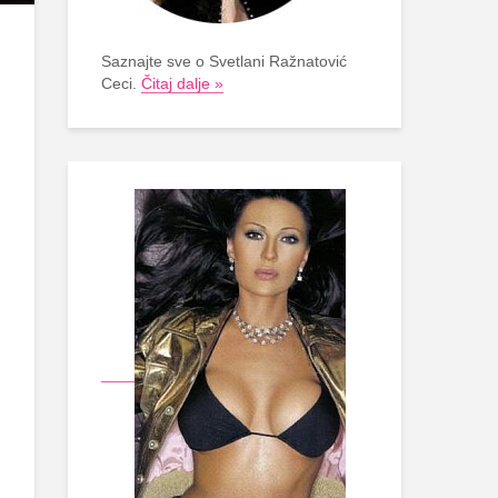
Saznajte sve o Svetlani Ražnatović
Ceci.
Čitaj dalje »