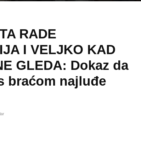
ŠTA RADE
JA I VELJKO KAD
NE GLEDA: Dokaz da
 s braćom najluđe
tar