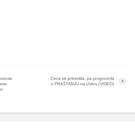
snimak
Ceca se pričestila, pa progovorila
jene
o PRAŠTANJU na Uskrs (VIDEO)
a!