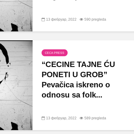
13 фебруар, 2022
590 pregleda
CECA PRESS
“CECINE TAJNE ĆU
PONETI U GROB”
Pevačica iskreno o
odnosu sa folk...
13 фебруар, 2022
589 pregleda