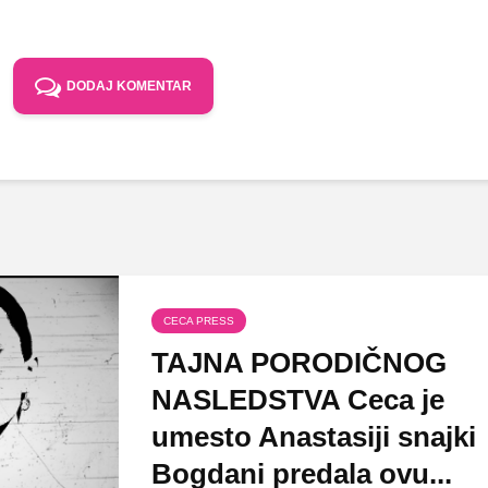
DODAJ KOMENTAR
CECA PRESS
TAJNA PORODIČNOG
NASLEDSTVA Ceca je
umesto Anastasiji snajki
Bogdani predala ovu...