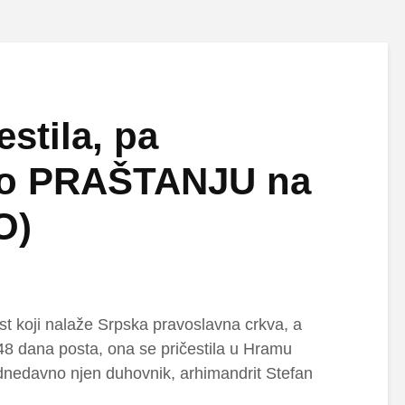
estila, pa
a o PRAŠTANJU na
O)
st koji nalaže Srpska pravoslavna crkva, a
 48 dana posta, ona se pričestila u Hramu
odnedavno njen duhovnik, arhimandrit Stefan