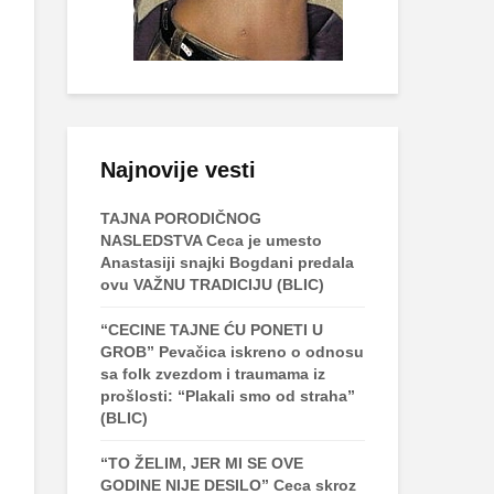
Najnovije vesti
TAJNA PORODIČNOG
NASLEDSTVA Ceca je umesto
Anastasiji snajki Bogdani predala
ovu VAŽNU TRADICIJU (BLIC)
“CECINE TAJNE ĆU PONETI U
GROB” Pevačica iskreno o odnosu
sa folk zvezdom i traumama iz
prošlosti: “Plakali smo od straha”
(BLIC)
“TO ŽELIM, JER MI SE OVE
GODINE NIJE DESILO” Ceca skroz