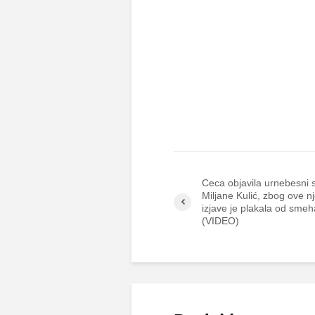
Ceca objavila urnebesni 
Miljane Kulić, zbog ove n
izjave je plakala od smeh
(VIDEO)