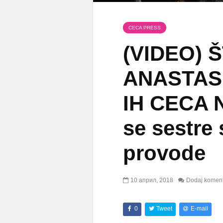
CECA PRESS
(VIDEO) 
ANASTASI
IH CECA 
se sestre
provode
10 април, 2018
Dodaj komen
0
Tweet
E-mail