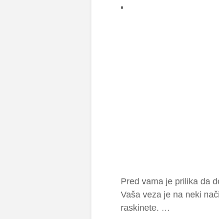
Pred vama je prilika da d
Vaša veza je na neki nači
raskinete. …