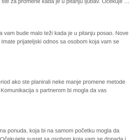
ni ste za promene kada je u pitanju ljubav. Očekuje …
a vam bude malo teži kada je u pitanju posao. Nove
 Imate prijateljski odnos sa osobom koja vam se
riod ako ste planirali neke manje promene metode
. Komunikacija s partnerom bi mogla da vas
na ponuda, koja bi na samom početku mogla da
Očekujete susret sa osobom koja vam se dopada i