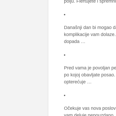
polju. Flertujete i sprem
Današnji dan bi mogao d
komplikacije vam dolaze.
dopada …
Pred vama je povoljan pe
po kojoj obavljate posao
opterećuje …
Očekuje vas nova poslov
vam deluje nepouzdano. 