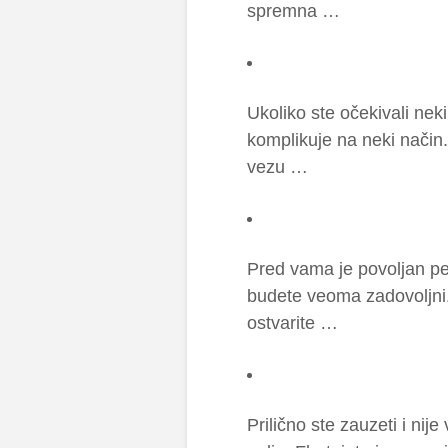
spremna …
Ukoliko ste očekivali nek
komplikuje na neki način
vezu …
Pred vama je povoljan pe
budete veoma zadovoljni. 
ostvarite …
Prilično ste zauzeti i nij