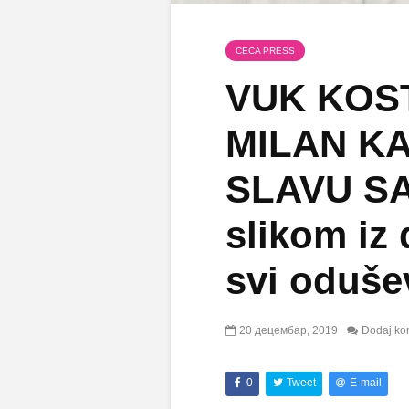
CECA PRESS
VUK KOST
MILAN KA
SLAVU SA
slikom iz
svi odušev
20 децембар, 2019
Dodaj ko
0
Tweet
E-mail