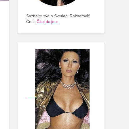
Saznajte sve o Svetlani Ražnatović
Ceci.
Čitaj dalje »