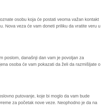
poznate osobu koja će postati veoma važan kontakt
. Nova veza će vam doneti priliku da vratite veru u
nim poslom, današnji dan vam je povoljan za
na osoba će vam pokazati da želi da razmišljate o
slovno putovanje, koje bi moglo da vam bude
vreme za početak nove veze. Neophodno je da na