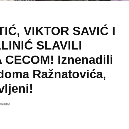
IĆ, VIKTOR SAVIĆ I
LINIĆ SLAVILI
 CECOM! Iznenadili
 doma Ražnatovića,
ljeni!
mentar