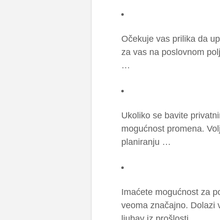
Očekuje vas prilika da u
za vas na poslovnom polju
…
Ukoliko se bavite privat
mogućnost promena. Volje
planiranju …
Imaćete mogućnost za po
veoma značajno. Dolazi 
ljubav iz prošlosti …