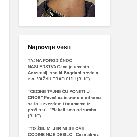
Najnovije vesti
TAJNA PORODIČNOG
NASLEDSTVA Ceca je umesto
Anastasiji snajki Bogdani predala
ovu VAŽNU TRADICIJU (BLIC)
“CECINE TAJNE ĆU PONETI U
GROB” Pevačica iskreno o odnosu
sa folk zvezdom i traumama iz
prošlosti: “Plakali smo od straha”
(BLIC)
“TO ŽELIM, JER MI SE OVE
GODINE NIJE DESILO” Ceca skroz