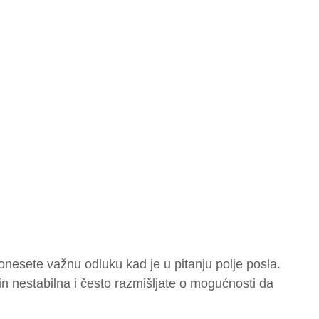
onesete važnu odluku kad je u pitanju polje posla.
n nestabilna i često razmišljate o mogućnosti da