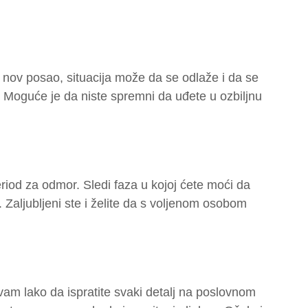
i nov posao, situacija može da se odlaže i da se
. Moguće je da niste spremni da uđete u ozbiljnu
riod za odmor. Sledi faza u kojoj ćete moći da
Zaljubljeni ste i želite da s voljenom osobom
e vam lako da ispratite svaki detalj na poslovnom