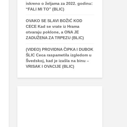
iskreno o željama za 2022. godinu:
“FALI MI TO” (BLIC)
OVAKO SE SLAVI BOŽIĆ KOD
CECE Kad se vrate iz Hrama
otvaraju poklone, a ONA JE
ZADUŽENA ZA TRPEZU (BLIC)
(VIDEO) PROVIDNA ČIPKA I DUBOK
ŠLIC Ceca raspametila izgledom u
Švedskoj, kad je izašla na binu –
VRISAK I OVACIJE (BLIC)