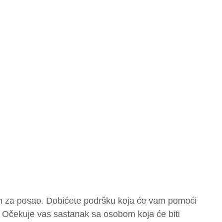
n za posao. Dobićete podršku koja će vam pomoći
e. Očekuje vas sastanak sa osobom koja će biti