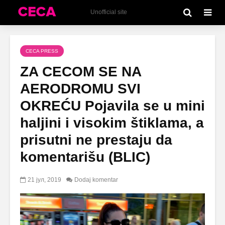
Unofficial site
CECA PRESS
ZA CECOM SE NA
AERODROMU SVI
OKREĆU Pojavila se u mini
haljini i visokim štiklama, a
prisutni ne prestaju da
komentarišu (BLIC)
21 јул, 2019
Dodaj komentar