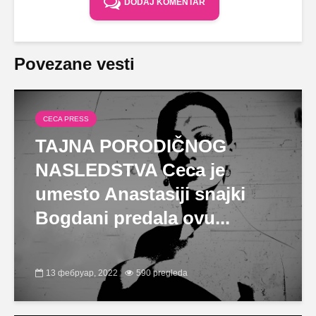
DODAJ KOMENTAR
Povezane vesti
CECA PRESS
TAJNA PORODIČNOG
NASLEDSTVA Ceca je
umesto Anastasiji snajki
Bogdani predala ovu...
13 фебруар, 2022
590 pregleda