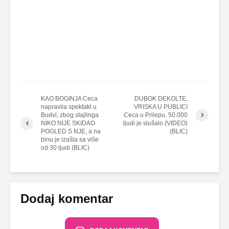
KAO BOGINJA Ceca
DUBOK DEKOLTE,
napravila spektakl u
VRISKA U PUBLICI
Budvi, zbog stajlinga
Ceca u Prilepu, 50.000
NIKO NIJE SKIDAO
ljudi je slušalo (VIDEO)
POGLED S NJE, a na
(BLIC)
binu je izašla sa više
od 30 ljudi (BLIC)
Dodaj komentar