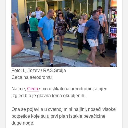
Foto: Lj.Tozev / RAS Srbija
Ceca na aerodromu
Naime,
Cecu
smo uslikali na aerodromu, a njen
izgled bio je glavna tema okupljenih.
Ona se pojavila u cvetnoj mini haljini, noseći visoke
potpetice koje su u prvi plan istakle pevačicine
duge noge.