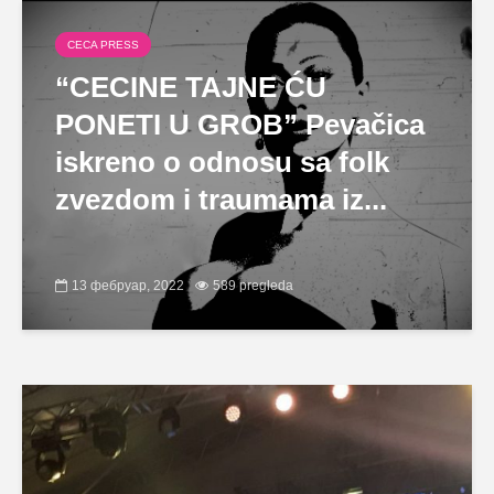
CECA PRESS
“CECINE TAJNE ĆU
PONETI U GROB” Pevačica
iskreno o odnosu sa folk
zvezdom i traumama iz...
13 фебруар, 2022
589 pregleda