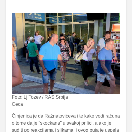
Foto: Lj.Tozev / RAS Srbija
Ceca
Činjenica je da Ražnatovićeva i te kako vodi računa
o tome da je “skockana” u svakoj prilici, a ako je
suditi po reakcijama i slikama, i ovog puta je uspela