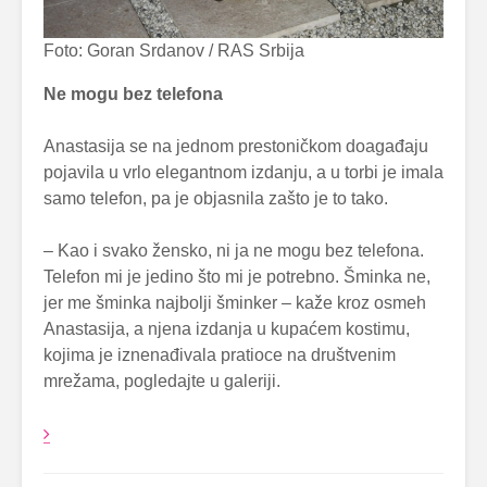
Foto: Goran Srdanov / RAS Srbija
Ne mogu bez telefona
Anastasija se na jednom prestoničkom doagađaju
pojavila u vrlo elegantnom izdanju, a u torbi je imala
samo telefon, pa je objasnila zašto je to tako.
– Kao i svako žensko, ni ja ne mogu bez telefona.
Telefon mi je jedino što mi je potrebno. Šminka ne,
jer me šminka najbolji šminker – kaže kroz osmeh
Anastasija, a njena izdanja u kupaćem kostimu,
kojima je iznenađivala pratioce na društvenim
mrežama, pogledajte u galeriji.