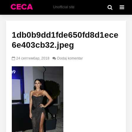
Unofficial site
1db0b9dd1fde650fd8d1ece
6e403cb32.jpeg
24 септембар, 2018
Dodaj komentar