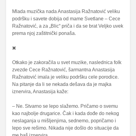
Mlada muzička nada Anastasija Ražnatović veliku
podršku i savete dobija od mame Svetlane – Cece
Ražnatović, a za „Blic“ priča i da se brat Veljko uvek
prema njoj zaštitnički ponaša.
Otkako je zakoračila u svet muzike, naslednica folk
zvezde Cece Ražnatović, šarmantna Anastasija
Ražnatović imala je veliku podršku cele porodice.
Na pitanje da li se nekada dešava da je majka
iznervira, Anastasija kaže:
– Ne. Stvarno se lepo slažemo. Pričamo o svemu
kao najbolje drugarice. Čak i kada dođe do nekog
neslaganja u mišljenjima, sednemo, popričamo i
lepo sve rešimo. Nikada nije došlo do situacije da
me baš iznervira.