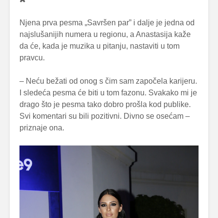
Njena prva pesma „Savršen par” i dalje je jedna od
najslušanijih numera u regionu, a Anastasija kaže
da će, kada je muzika u pitanju, nastaviti u tom
pravcu.
– Neću bežati od onog s čim sam započela karijeru.
I sledeća pesma će biti u tom fazonu. Svakako mi je
drago što je pesma tako dobro prošla kod publike.
Svi komentari su bili pozitivni. Divno se osećam –
priznaje ona.