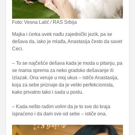
Foto: Vesna Lalić / RAS Srbija
Majka i ćerka uvek nađu zajednički jezik, pa se
dešava da, iako je mlađa, Anastasija često da savet
Ceci.
– To se najčešće dešava kada je moda u pitanju, pa
se mama sprema za neko gradsko dešavanje ili
izlazak. Ona veruje u moj ukus – ističe Anastasija,
koja za sebe priznaje da je veliki perfekcionista,
kako privatno tako i sada u poslu.
– Kada nešto radim volim da je to sve do kraja
ispraćeno i da dam sve od sebe – ističe ona.