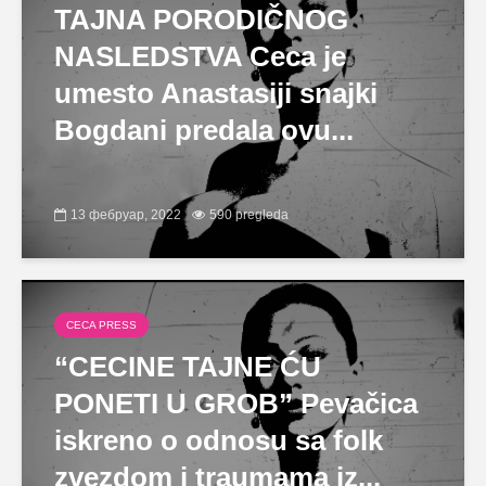
TAJNA PORODIČNOG
NASLEDSTVA Ceca je
umesto Anastasiji snajki
Bogdani predala ovu...
13 фебруар, 2022
590 pregleda
CECA PRESS
“CECINE TAJNE ĆU
PONETI U GROB” Pevačica
iskreno o odnosu sa folk
zvezdom i traumama iz...