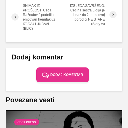
SNIMAK IZ
IZGLEDA SAVRŠENO:
PROŠLOSTI Ceca
Cecina sestra Lidija je
Ražnatović podelila
dokaz da žene u ovoj
emotivan trenutak uz
porodici NE STARE
IZJAVU LJUBAVI
(Story.rs)
(BLIC)
Dodaj komentar
DODAJ KOMENTAR
Povezane vesti
CECA PRESS