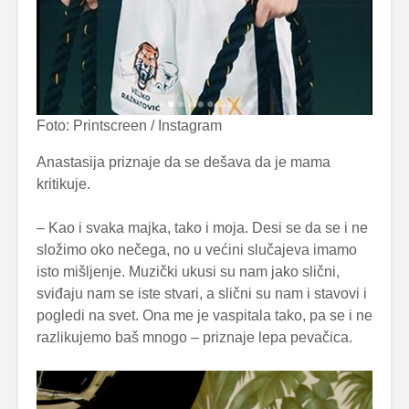
Foto: Printscreen / Instagram
Anastasija priznaje da se dešava da je mama
kritikuje.
– Kao i svaka majka, tako i moja. Desi se da se i ne
složimo oko nečega, no u većini slučajeva imamo
isto mišljenje. Muzički ukusi su nam jako slični,
sviđaju nam se iste stvari, a slični su nam i stavovi i
pogledi na svet. Ona me je vaspitala tako, pa se i ne
razlikujemo baš mnogo – priznaje lepa pevačica.