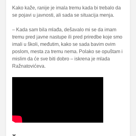
Kako kaže, ranije je imala tremu kada bi trebalo da
se pojavi u javnosti, ali sada se situacija menja.
– Kada sam bila mlađa, dešavalo mi se da imam
tremu pred javne nastupe ili pred priredbe koje smo
imali u školi, međutim, kako se sada bavim ovim
poslom, mesta za tremu nema. Polako se opuštam i
mislim da će sve biti dobro – iskrena je mlada
Ražnatovićeva.