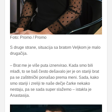
Foto: Promo / Promo
S druge strane, situacija sa bratom Veljkom je malo
drugačija.
– Brat me je više puta iznervirao. Kada smo bili
mlađi, to se baš često dešavalo jer je on stariji brat
pa se zaštitnički ponašao prema meni. Sada, kako
smo stariji i zreliji te naše dečje čarke nekako
nestaju, pa se sada super slažemo – istakla je
Anastasija.