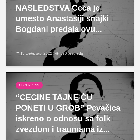
NASLEDSTVA Ceca je
umesto Anastasiji snajki
Bogdani predala ovu...
13 фебруар, 2022
590 pregleda
CECA PRESS
“CECINE TAJNE ĆU
PONETI U GROB” Pevačica
iskreno o odnosu sa folk
zvezdom i traumama iz...