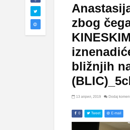
0
Anastasija
zbog čega
KINESKIM
iznenadić
bližnjih 
(BLIC)_5
13 април, 2019
Dodaj komen
0
Tweet
E-mail