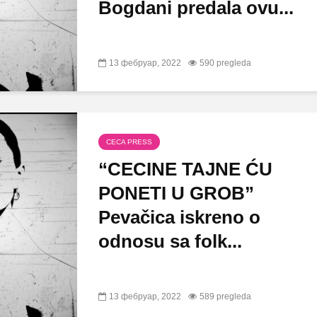
Bogdani predala ovu...
13 фебруар, 2022
590 pregleda
CECA PRESS
“CECINE TAJNE ĆU
PONETI U GROB”
Pevačica iskreno o
odnosu sa folk...
13 фебруар, 2022
589 pregleda