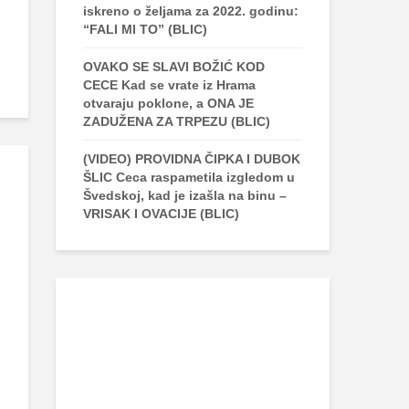
iskreno o željama za 2022. godinu:
“FALI MI TO” (BLIC)
OVAKO SE SLAVI BOŽIĆ KOD
CECE Kad se vrate iz Hrama
otvaraju poklone, a ONA JE
ZADUŽENA ZA TRPEZU (BLIC)
(VIDEO) PROVIDNA ČIPKA I DUBOK
ŠLIC Ceca raspametila izgledom u
Švedskoj, kad je izašla na binu –
VRISAK I OVACIJE (BLIC)