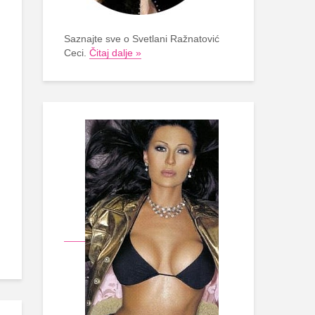
Saznajte sve o Svetlani Ražnatović
Ceci.
Čitaj dalje »