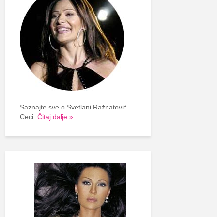
Saznajte sve o Svetlani Ražnatović
Ceci.
Čitaj dalje »