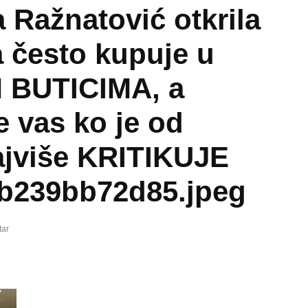
 Ražnatović otkrila
 često kupuje u
 BUTICIMA, a
e vas ko je od
najviše KRITIKUJE
cb239bb72d85.jpeg
tar