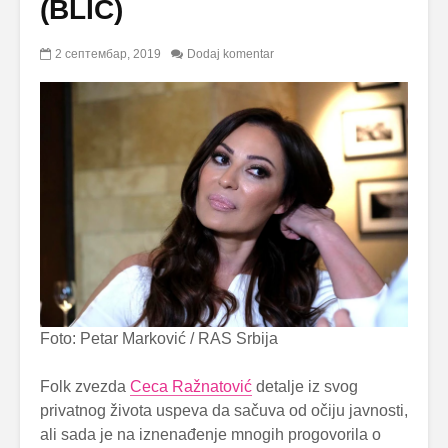
(BLIC)
2 септембар, 2019
Dodaj komentar
Foto: Petar Marković / RAS Srbija
Folk zvezda
Ceca Ražnatović
detalje iz svog
privatnog života uspeva da sačuva od očiju javnosti,
ali sada je na iznenađenje mnogih progovorila o