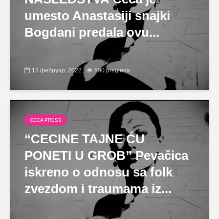
umesto Anastasiji snajki
Bogdani predala ovu...
13 фебруар, 2022
590 pregleda
CECA PRESS
“CECINE TAJNE ĆU
PONETI U GROB” Pevačica
iskreno o odnosu sa folk
zvezdom i traumama iz...