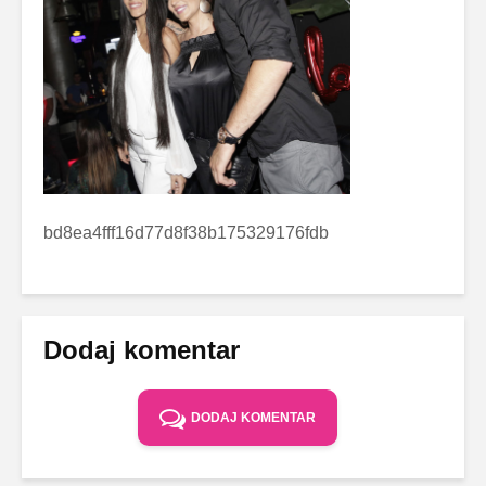
bd8ea4fff16d77d8f38b175329176fdb
Dodaj komentar
DODAJ KOMENTAR