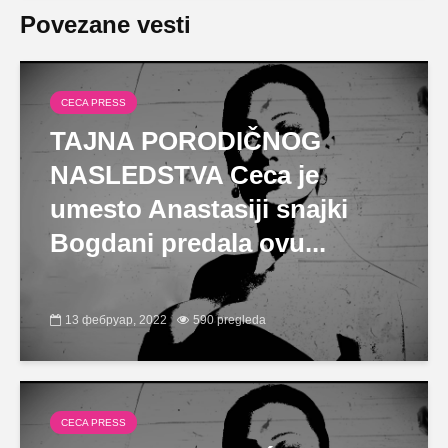
Povezane vesti
CECA PRESS
TAJNA PORODIČNOG
NASLEDSTVA Ceca je
umesto Anastasiji snajki
Bogdani predala ovu...
13 фебруар, 2022
590 pregleda
CECA PRESS