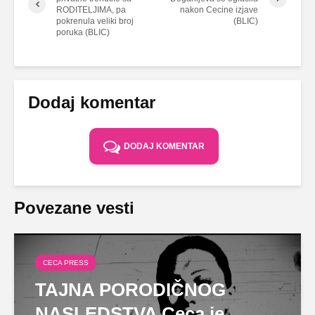
RODITELJIMA, pa
nakon Cecine izjave
pokrenula veliki broj
(BLIC)
poruka (BLIC)
Dodaj komentar
DODAJ KOMENTAR
Povezane vesti
CECA PRESS
TAJNA PORODIČNOG
NASLEDSTVA Ceca je