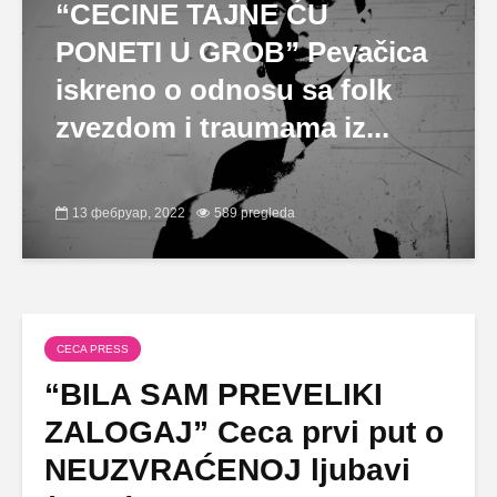
“CECINE TAJNE ĆU
PONETI U GROB” Pevačica
iskreno o odnosu sa folk
zvezdom i traumama iz...
13 фебруар, 2022
589 pregleda
CECA PRESS
“BILA SAM PREVELIKI
ZALOGAJ” Ceca prvi put o
NEUZVRAĆENOJ ljubavi