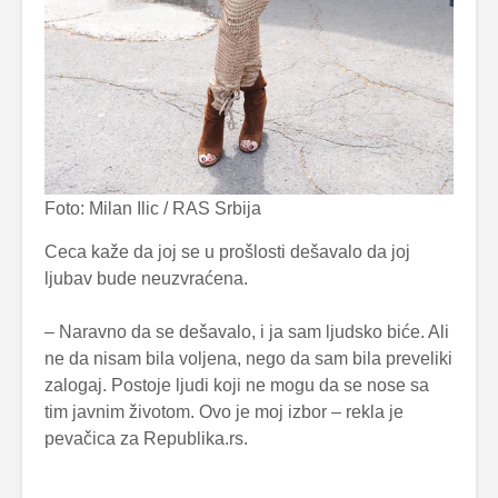
Foto: Milan Ilic / RAS Srbija
Ceca kaže da joj se u prošlosti dešavalo da joj
ljubav bude neuzvraćena.
– Naravno da se dešavalo, i ja sam ljudsko biće. Ali
ne da nisam bila voljena, nego da sam bila preveliki
zalogaj. Postoje ljudi koji ne mogu da se nose sa
tim javnim životom. Ovo je moj izbor – rekla je
pevačica za Republika.rs.