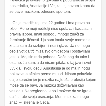
Pevačica je otvoreno govorila o popularnosti svojih
naslednika, Anastasije i Veljka i njihovom izboru da
se bave muzikom, odnosno sportom.
– On je mladić koji ima 22 godine i ima pravo na
izbor. Mene moji roditelji nisu sputavali kada sam
pravila izbore. Imati slobodu mnogo znači za
formiranje ličnosti. I ja sam imala svoje momente i
znala sam da razbijem i nos i glavu. Ja ne mogu
ceo život da trčim za svojom decom i postavljam
jastuk. Moj sin ređa pobede. Daće bog da tako i
ostane. Ja sam, a da nisam pitala, u taj javni svet
uvukla i svoju decu. Anastasija je od malih nogu
pokazivala afinitet prema muzici. Nisam pokušala
da je sprečim jer je muzika najlepša profesija kojom
može da se bavi. Ja muziku doživljavam kao
vasionu. Nepregledno, lepo i možete da se igrate,
da filtrirate svoja osećanja. Meni muzika mnogo
znači – iskrena je Ceca.