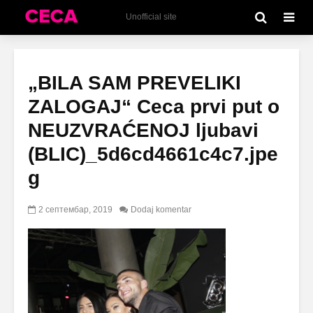
Unofficial site
„BILA SAM PREVELIKI
ZALOGAJ“ Ceca prvi put o
NEUZVRAĆENOJ ljubavi
(BLIC)_5d6cd4661c4c7.jpe
g
2 септембар, 2019
Dodaj komentar