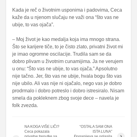
Kada je reč o životnim usponima i padovima, Ceca
kaže da u njenom slučaju ne važi ona “što vas ne
ubije, to vas ojača”.
– Moj život je kao medalja koja ima mnogo strana.
Što se karijere tiče, to je čisto zlato, privatni život mi
je imao ogromne oscilacije. Trudila sam se da
dobro plivam u životnim cunamijima. Ja ne verujem
u onu: “Što vas ne ubije, to vas ojača.” Apsolutno
nije tačno. Jer, što vas ne ubije, hvala bogu što vas
nije ubilo. Ali vas nije ni ojačalo, nego vas je dobro
prodrmalo i dobro potreslo i dobro istresiralo. Nisam
smela da pokleknem zbog svoje dece – navela je
folk zvezda.
NA KOGA VIŠE LIČI?
“OSTALA SAM ONA
Ceca pokazala
ISTA LUNA”
privatne trenutke sa
Đoganijeva se oglasila