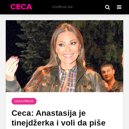
Unofficial site
CECA PRESS
Ceca: Anastasija je
tinejdžerka i voli da piše