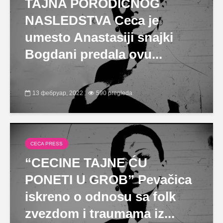
TAJNA PORODIČNOG
NASLEDSTVA Ceca je
umesto Anastasiji snajki
Bogdani predala ovu...
13 фебруар, 2022
590 pregleda
CECA PRESS
“CECINE TAJNE ĆU
PONETI U GROB” Pevačica
iskreno o odnosu sa folk
zvezdom i traumama iz...