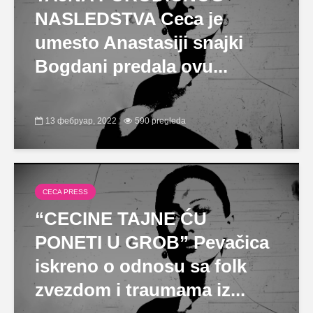
NASLEDSTVA Ceca je
umesto Anastasiji snajki
Bogdani predala ovu...
13 фебруар, 2022
590 pregleda
CECA PRESS
“CECINE TAJNE ĆU
PONETI U GROB” Pevačica
iskreno o odnosu sa folk
zvezdom i traumama iz...