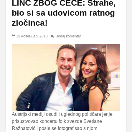
LINČ ZBOG CECE: Štrahe,
bio si sa udovicom ratnog
zločinca!
19 новембар, 2013
Dodaj komentar
Austrijski mediji osudili uglednog političara jer je
prisustvovao koncertu folk zvezde Svetlane
Ražnatović i posle se fotografisao s njom