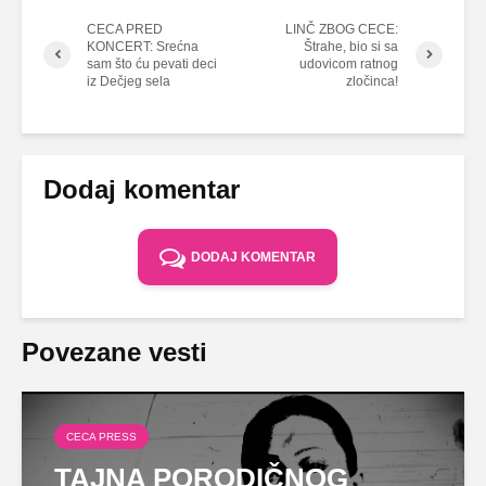
CECA PRED
LINČ ZBOG CECE:
KONCERT: Srećna
Štrahe, bio si sa
sam što ću pevati deci
udovicom ratnog
iz Dečjeg sela
zločinca!
Dodaj komentar
DODAJ KOMENTAR
Povezane vesti
CECA PRESS
TAJNA PORODIČNOG