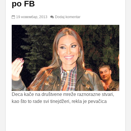
po FB
19 новембар, 2013
Dodaj komentar
Deca kače na društvene mreže raznorazne stvari,
kao što to rade svi tinejdžeri, rekla je pevačica