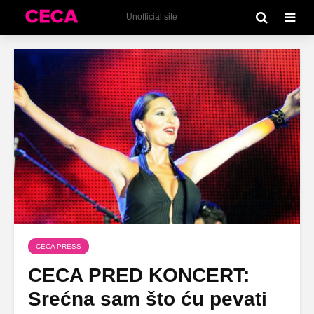
Unofficial site
CECA PRESS
CECA PRED KONCERT:
Srećna sam što ću pevati