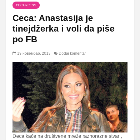
CECA PRESS
Ceca: Anastasija je
tinejdžerka i voli da piše
po FB
19 новембар, 2013
Dodaj komentar
Deca kače na društvene mreže raznorazne stvari,