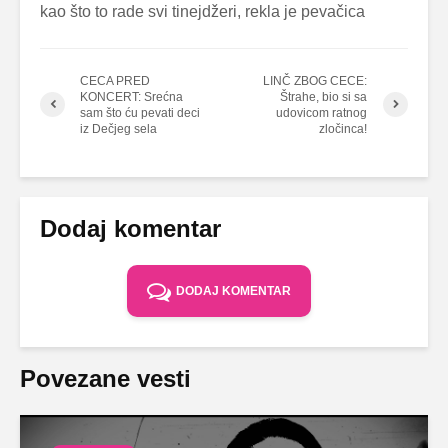
kao što to rade svi tinejdžeri, rekla je pevačica
CECA PRED
LINČ ZBOG CECE:
KONCERT: Srećna
Štrahe, bio si sa
sam što ću pevati deci
udovicom ratnog
iz Dečjeg sela
zločinca!
Dodaj komentar
DODAJ KOMENTAR
Povezane vesti