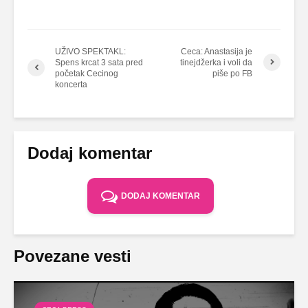
UŽIVO SPEKTAKL:
Ceca: Anastasija je
Spens krcat 3 sata pred
tinejdžerka i voli da
početak Cecinog
piše po FB
koncerta
Dodaj komentar
DODAJ KOMENTAR
Povezane vesti