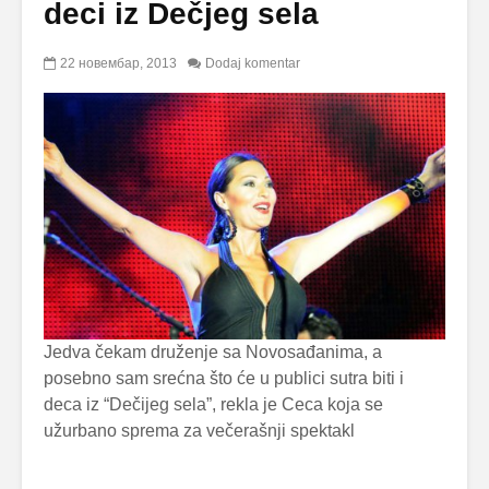
deci iz Dečjeg sela
22 новембар, 2013
Dodaj komentar
Jedva čekam druženje sa Novosađanima, a
posebno sam srećna što će u publici sutra biti i
deca iz “Dečijeg sela”, rekla je Ceca koja se
užurbano sprema za večerašnji spektakl