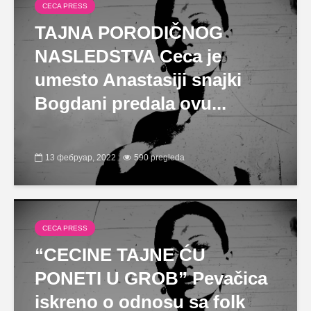
CECA PRESS
TAJNA PORODIČNOG
NASLEDSTVA Ceca je
umesto Anastasiji snajki
Bogdani predala ovu...
13 фебруар, 2022
590 pregleda
CECA PRESS
“CECINE TAJNE ĆU
PONETI U GROB” Pevačica
iskreno o odnosu sa folk