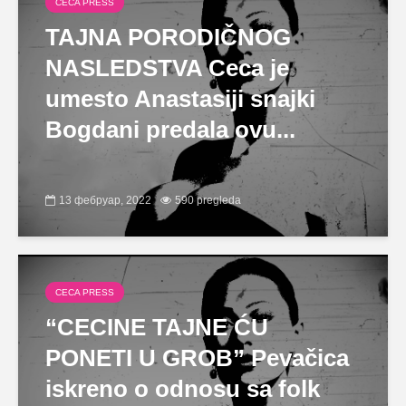
CECA PRESS
TAJNA PORODIČNOG
NASLEDSTVA Ceca je
umesto Anastasiji snajki
Bogdani predala ovu...
13 фебруар, 2022
590 pregleda
CECA PRESS
“CECINE TAJNE ĆU
PONETI U GROB” Pevačica
iskreno o odnosu sa folk