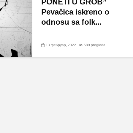
PONETI U GROB”
Pevačica iskreno o
odnosu sa folk...
13 фебруар, 2022
589 pregleda