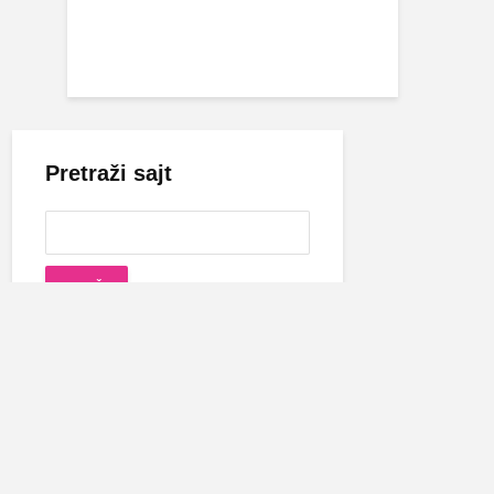
Pretraži sajt
Cecina biografija