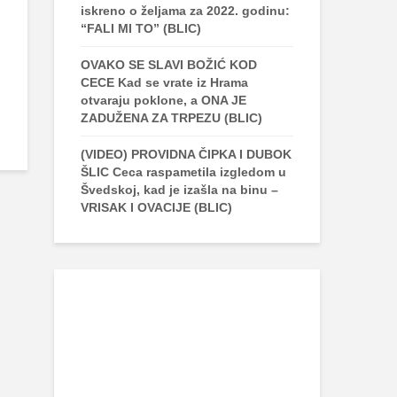
iskreno o željama za 2022. godinu:
“FALI MI TO” (BLIC)
OVAKO SE SLAVI BOŽIĆ KOD
CECE Kad se vrate iz Hrama
otvaraju poklone, a ONA JE
ZADUŽENA ZA TRPEZU (BLIC)
(VIDEO) PROVIDNA ČIPKA I DUBOK
ŠLIC Ceca raspametila izgledom u
Švedskoj, kad je izašla na binu –
VRISAK I OVACIJE (BLIC)