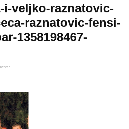
-i-veljko-raznatovic-
eca-raznatovic-fensi-
par-1358198467-
mentar