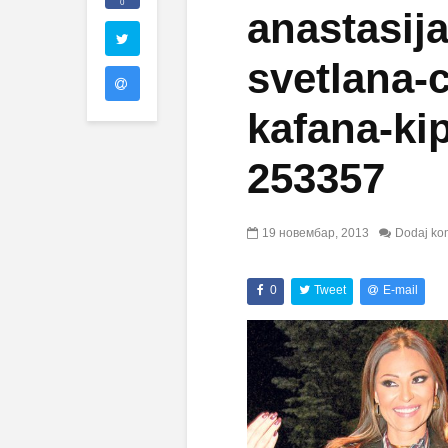
0
anastasija
svetlana-c
kafana-ki
253357
19 новембар, 2013
Dodaj ko
0
Tweet
E-mail