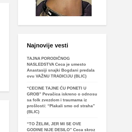
Najnovije vesti
TAJNA PORODIČNOG
NASLEDSTVA Ceca je umesto
Anastasiji snajki Bogdani predala
ovu VAŽNU TRADICIJU (BLIC)
“CECINE TAJNE ĆU PONETI U
GROB” Pevačica iskreno o odnosu
sa folk zvezdom i traumama iz
prošlosti: “Plakali smo od straha”
(BLIC)
“TO ŽELIM, JER MI SE OVE
GODINE NIJE DESILO” Ceca skroz