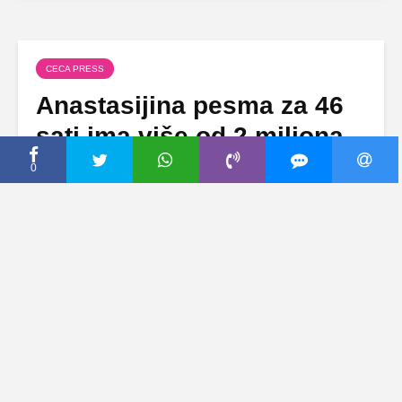
CECA PRESS
Anastasijina pesma za 46
sati ima više od 2 miliona
pregleda, a Ceca joj je
0
uputila nikad emotivnije
reči! (FOTO)
17 јул, 2018
Dodaj komentar
Na Anastasijin uspeh zbog prve pesme
najponosnija je njena majka, folk zvezda Ceca
Ražnatović