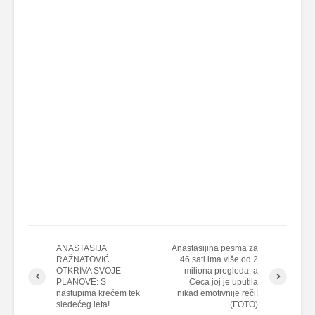
ANASTASIJA
Anastasijina pesma za
RAŽNATOVIĆ
46 sati ima više od 2
OTKRIVA SVOJE
miliona pregleda, a
PLANOVE: S
Ceca joj je uputila
nastupima krećem tek
nikad emotivnije reči!
sledećeg leta!
(FOTO)