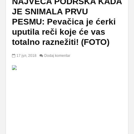
NAJVEĆA PODRŠKA KADA
JE SNIMALA PRVU
PESMU: Pevačica je ćerki
uputila reči koje će vas
totalno raznežiti! (FOTO)
17 јул, 2018
Dodaj komentar