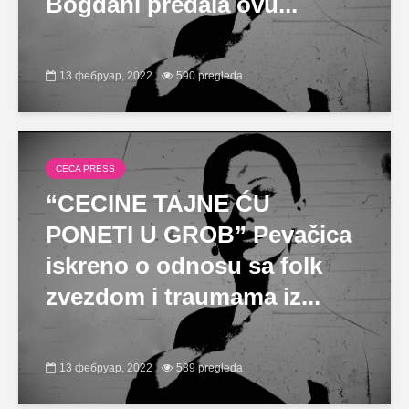
Bogdani predala ovu...
13 фебруар, 2022
590 pregleda
CECA PRESS
“CECINE TAJNE ĆU
PONETI U GROB” Pevačica
iskreno o odnosu sa folk
zvezdom i traumama iz...
13 фебруар, 2022
589 pregleda