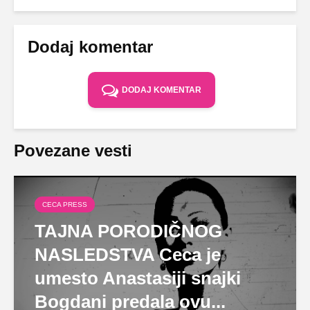
Dodaj komentar
DODAJ KOMENTAR
Povezane vesti
CECA PRESS
TAJNA PORODIČNOG
NASLEDSTVA Ceca je
umesto Anastasiji snajki
Bogdani predala ovu...