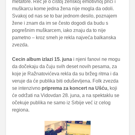
metafore. Reč je o čistoj ženskoj emotivnoj priči i
muškarcu kome jedna žena nije mogla da odoli.
Svakoj od nas se to bar jednom desilo, poznajem
žene i znam da im se često dogodi da budu s
pogrešnim muškarcem, iako znaju da to nije
pametno – kroz smeh je rekla najveća balkanska
zvezda.
Cecin album izlazi 15. juna
i njeni fanovi ne mogu
da dočekaju da čuju svih deset novih pesama, za
koje je Ražnatovićeva rekla da su bržeg ritma i da
veruje da će publika biti oduševljena. Folk zvezda
se intenzivno
priprema za koncert na Ušću,
koji
će održati na Vidovdan 28. juna, a na spektaklu se
očekuje publika ne samo iz Srbije već iz celog
regiona.