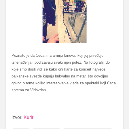
Poznato je da Ceca ima armiju fanova, koji joj priređuju
iznenađenja i podržavaju svaki njen potez. Na fotografiji do
koje smo došli vidi se kako oni karte za koncert najveće
balkanske zvezde kupuju bukvalno na metar, što dovoljno
govori o tome koliko interesovanje vlada za spektakl koji Ceca
sprema za Vidovdan
Izvor:
Kurir