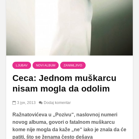
LJUBAV
NOVI ALBUM
ZANIMLJIVO
Ceca: Jednom muškarcu
nisam mogla da odolim
3 јун, 2013
Dodaj komentar
Ražnatovićeva u „Pozivu“, naslovnoj numeri
novog albuma, govori o fatalnom muškarcu
kome nije mogla da kaže „ne“ iako je znala da će
patiti, što se ženama često dešava