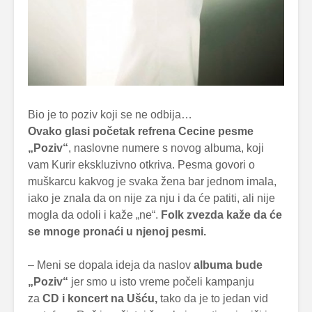
Bio je to poziv koji se ne odbija…
Ovako glasi početak refrena Cecine pesme
„Poziv“
, naslovne numere s novog albuma, koji
vam Kurir ekskluzivno otkriva. Pesma govori o
muškarcu kakvog je svaka žena bar jednom imala,
iako je znala da on nije za nju i da će patiti, ali nije
mogla da odoli i kaže „ne“.
Folk zvezda kaže da će
se mnoge pronaći u njenoj pesmi.
– Meni se dopala ideja da naslov
albuma bude
„Poziv“
jer smo u isto vreme počeli kampanju
za
CD i koncert na Ušću,
tako da je to jedan vid