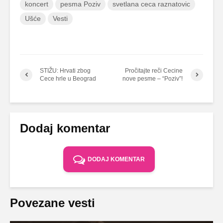
koncert
pesma Poziv
svetlana ceca raznatovic
Ušće
Vesti
STIŽU: Hrvati zbog
Pročitajte reči Cecine
Cece hrle u Beograd
nove pesme – “Poziv”!
Dodaj komentar
DODAJ KOMENTAR
Povezane vesti