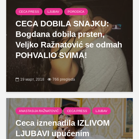
CECA PRESS
LJUBAV
PORODICA
CECA DOBILA SNAJKU:
Bogdana dobila prsten,
Veljko Ražnatović se odmah
POHVALIO SVIMA!
19 март, 2018
766 pregleda
ANASTASIJA RAŽNATOVIĆ
CECA PRESS
LJUBAV
Ceca iznenadila IZLIVOM
LJUBAVI upućenim