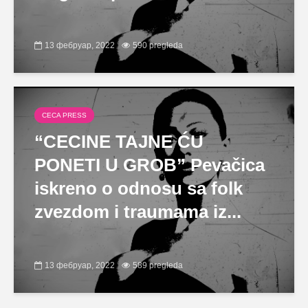
13 фебруар, 2022
590 pregleda
CECA PRESS
“CECINE TAJNE ĆU
PONETI U GROB” Pevačica
iskreno o odnosu sa folk
zvezdom i traumama iz...
13 фебруар, 2022
589 pregleda