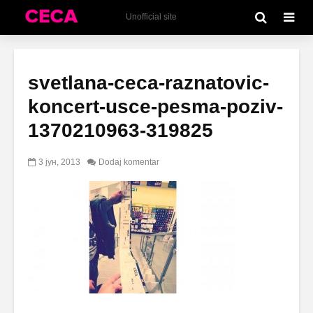
Unofficial site
svetlana-ceca-raznatovic-
koncert-usce-pesma-poziv-
1370210963-319825
3 јун, 2013
Dodaj komentar