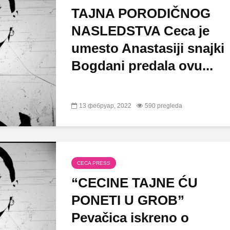
TAJNA PORODIČNOG
NASLEDSTVA Ceca je
umesto Anastasiji snajki
Bogdani predala ovu...
13 фебруар, 2022
590 pregleda
CECA PRESS
“CECINE TAJNE ĆU
PONETI U GROB”
Pevačica iskreno o