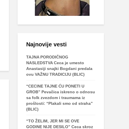
Najnovije vesti
TAJNA PORODIČNOG
NASLEDSTVA Ceca je umesto
Anastasiji snajki Bogdani predala
ovu VAŽNU TRADICIJU (BLIC)
“CECINE TAJNE ĆU PONETI U
GROB” Pevačica iskreno o odnosu
sa folk zvezdom i traumama iz
prošlosti: “Plakali smo od straha”
(BLIC)
“TO ŽELIM, JER MI SE OVE
GODINE NIJE DESILO” Ceca skroz