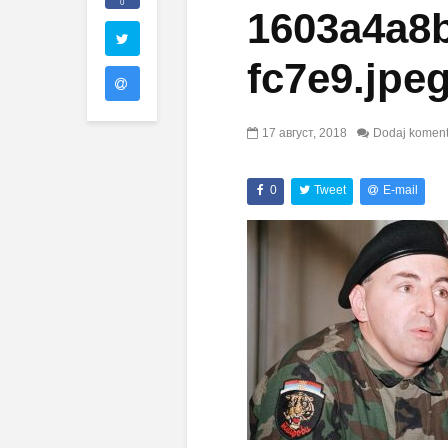
0
1603a4a8
fc7e9.jpe
17 август, 2018
Dodaj koment
0
Tweet
E-mail