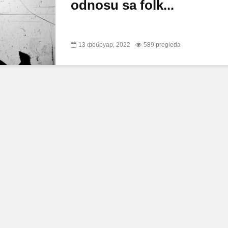
odnosu sa folk...
13 фебруар, 2022
589 pregleda