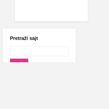
Pretraži sajt
Cecina biografija