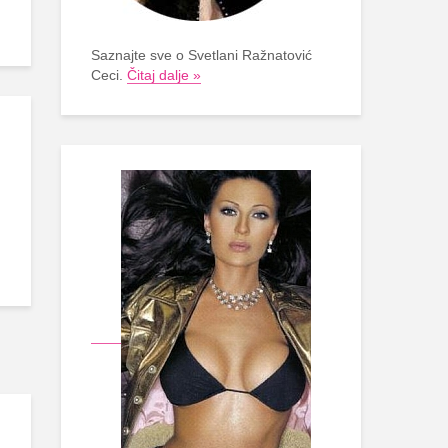
Saznajte sve o Svetlani Ražnatović
Ceci.
Čitaj dalje »