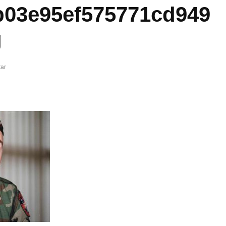
b03e95ef575771cd949
g
ar