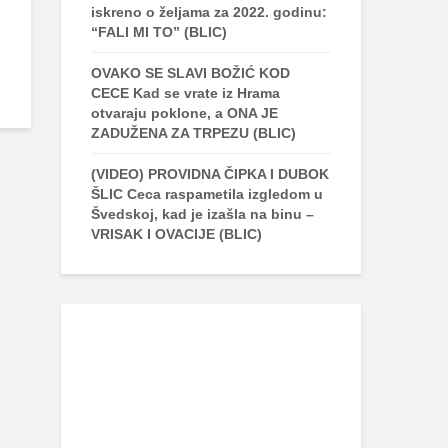
iskreno o željama za 2022. godinu:
“FALI MI TO” (BLIC)
OVAKO SE SLAVI BOŽIĆ KOD
CECE Kad se vrate iz Hrama
otvaraju poklone, a ONA JE
ZADUŽENA ZA TRPEZU (BLIC)
(VIDEO) PROVIDNA ČIPKA I DUBOK
ŠLIC Ceca raspametila izgledom u
Švedskoj, kad je izašla na binu –
VRISAK I OVACIJE (BLIC)