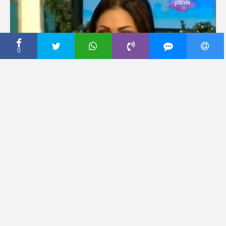
0
CECA PRESS
Ceca: Novinari su krivi što
nemam dečka!
4 јануар, 2014
Dodaj komentar