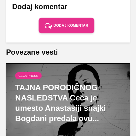
Dodaj komentar
DODAJ KOMENTAR
Povezane vesti
CECA PRESS
TAJNA PORODIČNOG
NASLEDSTVA Ceca je
umesto Anastasiji snajki
Bogdani predala ovu...