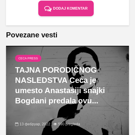
DODAJ KOMENTAR
Povezane vesti
CECA PRESS
TAJNA PORODIČNOG
NASLEDSTVA Ceca je
umesto Anastasiji snajki
Bogdani predala ovu...
13 фебруар, 2022
590 pregleda