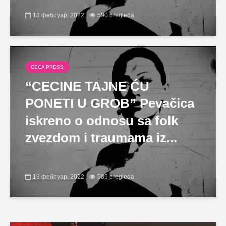
13 фебруар, 2022
590 pregleda
CECA PRESS
“CECINE TAJNE ĆU
PONETI U GROB” Pevačica
iskreno o odnosu sa folk
zvezdom i traumama iz...
13 фебруар, 2022
589 pregleda