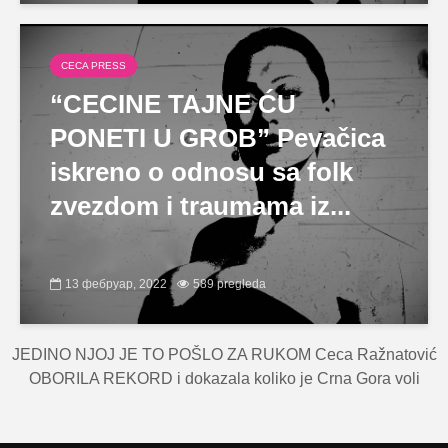
CECA PRESS
“CECINE TAJNE ĆU
PONETI U GROB” Pevačica
iskreno o odnosu sa folk
zvezdom i traumama iz...
13 фебруар, 2022
589 pregleda
JEDINO NJOJ JE TO POŠLO ZA RUKOM Ceca Ražnatović
OBORILA REKORD i dokazala koliko je Crna Gora voli