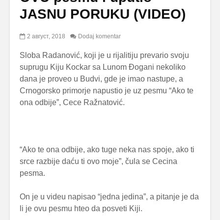
JASNU PORUKU (VIDEO)
2 август, 2018
Dodaj komentar
Sloba Radanović, koji je u rijalitiju prevario svoju
suprugu Kiju Kockar sa Lunom Đogani nekoliko
dana je proveo u Budvi, gde je imao nastupe, a
Crnogorsko primorje napustio je uz pesmu “Ako te
ona odbije”, Cece Ražnatović.
“Ako te ona odbije, ako tuge neka nas spoje, ako ti
srce razbije daću ti ovo moje”, čula se Cecina
pesma.
On je u videu napisao “jedna jedina”, a pitanje je da
li je ovu pesmu hteo da posveti Kiji.