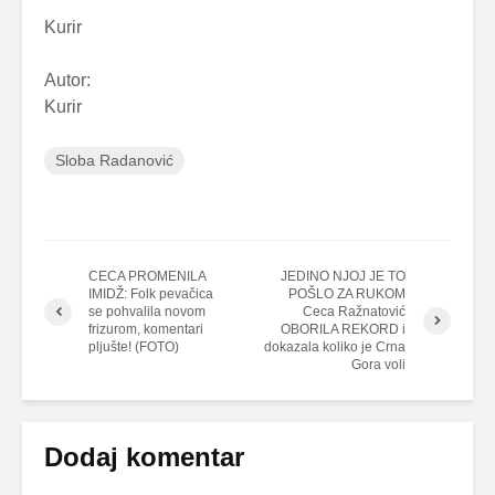
Kurir
Autor:
Kurir
Sloba Radanović
CECA PROMENILA
JEDINO NJOJ JE TO
IMIDŽ: Folk pevačica
POŠLO ZA RUKOM
se pohvalila novom
Ceca Ražnatović
frizurom, komentari
OBORILA REKORD i
pljušte! (FOTO)
dokazala koliko je Crna
Gora voli
Dodaj komentar