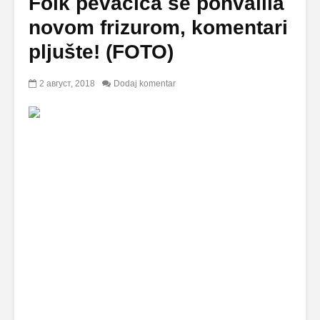
Folk pevačica se pohvalila
novom frizurom, komentari
pljušte! (FOTO)
2 август, 2018
Dodaj komentar