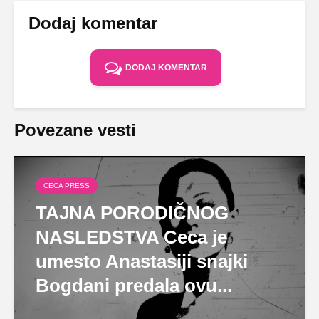
Dodaj komentar
DODAJ KOMENTAR
Povezane vesti
CECA PRESS
TAJNA PORODIČNOG
NASLEDSTVA Ceca je
umesto Anastasiji snajki
Bogdani predala ovu...