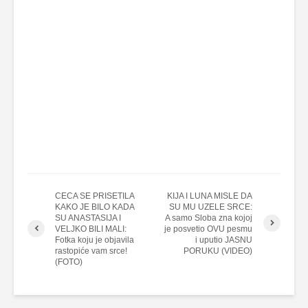
CECA SE PRISETILA
KIJA I LUNA MISLE DA
KAKO JE BILO KADA
SU MU UZELE SRCE:
SU ANASTASIJA I
A samo Sloba zna kojoj
VELJKO BILI MALI:
je posvetio OVU pesmu
Fotka koju je objavila
i uputio JASNU
rastopiće vam srce!
PORUKU (VIDEO)
(FOTO)