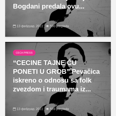
Bogdani predala ovu...
13 фебруар, 2022
590 pregleda
CECA PRESS
“CECINE TAJNE ĆU
PONETI U GROB” Pevačica
iskreno o odnosu sa folk
zvezdom i traumama iz...
13 фебруар, 2022
589 pregleda