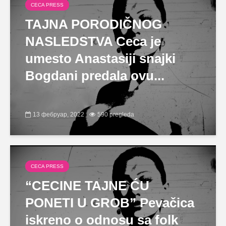
CECA PRESS
TAJNA PORODIČNOG
NASLEDSTVA Ceca je
umesto Anastasiji snajki
Bogdani predala ovu...
13 фебруар, 2022
590 pregleda
CECA PRESS
“CECINE TAJNE ĆU
PONETI U GROB” Pevačica
iskreno o odnosu sa folk