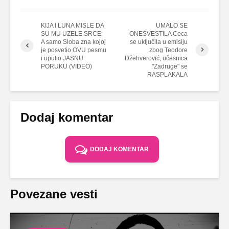
KIJA I LUNA MISLE DA
UMALO SE
SU MU UZELE SRCE:
ONESVESTILA Ceca
A samo Sloba zna kojoj
se uključila u emisiju
je posvetio OVU pesmu
zbog Teodore
i uputio JASNU
Džehverović, učesnica
PORUKU (VIDEO)
"Zadruge" se
RASPLAKALA
Dodaj komentar
DODAJ KOMENTAR
Povezane vesti