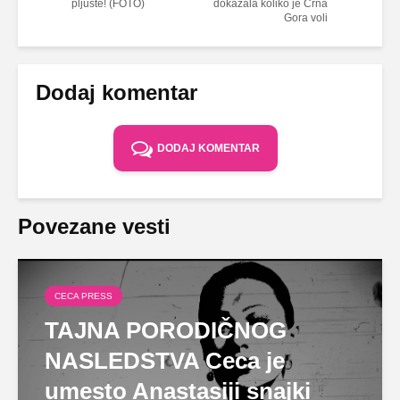
pljušte! (FOTO)
dokazala koliko je Crna
Gora voli
Dodaj komentar
DODAJ KOMENTAR
Povezane vesti
CECA PRESS
TAJNA PORODIČNOG
NASLEDSTVA Ceca je
umesto Anastasiji snajki