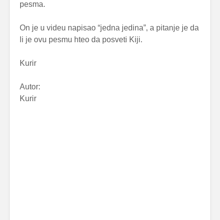
pesma.
On je u videu napisao “jedna jedina”, a pitanje je da
li je ovu pesmu hteo da posveti Kiji.
Kurir
Autor:
Kurir