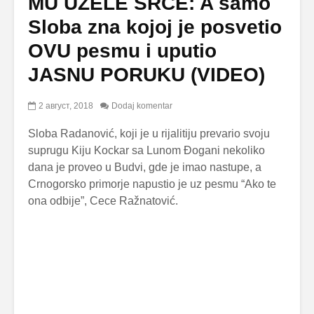
MU UZELE SRCE: A samo
Sloba zna kojoj je posvetio
OVU pesmu i uputio
JASNU PORUKU (VIDEO)
2 август, 2018
Dodaj komentar
Sloba Radanović, koji je u rijalitiju prevario svoju
suprugu Kiju Kockar sa Lunom Đogani nekoliko
dana je proveo u Budvi, gde je imao nastupe, a
Crnogorsko primorje napustio je uz pesmu “Ako te
ona odbije”, Cece Ražnatović.