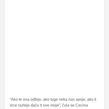
“Ako te ona odbije, ako tuge neka nas spoje, ako ti
srce razbije daću ti ovo moje”, čula se Cecina