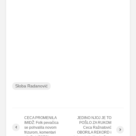
Sloba Radanović
CECA PROMENILA
JEDINO NJOJ JE TO
IMIDŽ: Folk pevačica
POŠLO ZA RUKOM
se pohvalila novom
Ceca Ražnatović
frizurom, komentari
OBORILA REKORD i