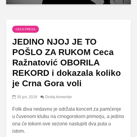
CECA PRESS
JEDINO NJOJ JE TO
POŠLO ZA RUKOM Ceca
Ražnatović OBORILA
REKORD i dokazala koliko
je Crna Gora voli
30 јул, 2018
Dodaj komentar
Folk diva nedavno je održala koncert za pamćenje
u čuvenom klubu na crnogorskom primorju, a jedino
ona će tokom ove sezone nastupiti dva puta u
istom.