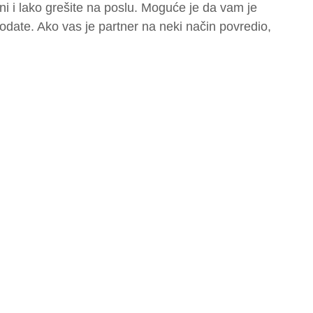
ni i lako grešite na poslu. Moguće je da vam je
date. Ako vas je partner na neki način povredio,