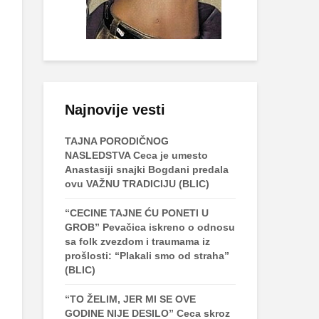
Najnovije vesti
TAJNA PORODIČNOG
NASLEDSTVA Ceca je umesto
Anastasiji snajki Bogdani predala
ovu VAŽNU TRADICIJU (BLIC)
“CECINE TAJNE ĆU PONETI U
GROB” Pevačica iskreno o odnosu
sa folk zvezdom i traumama iz
prošlosti: “Plakali smo od straha”
(BLIC)
“TO ŽELIM, JER MI SE OVE
GODINE NIJE DESILO” Ceca skroz