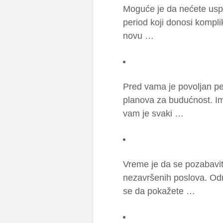
Moguće je da nećete uspe
period koji donosi kompl
novu …
Pred vama je povoljan pe
planova za budućnost. I
vam je svaki …
Vreme je da se pozabavi
nezavršenih poslova. Od
se da pokažete …