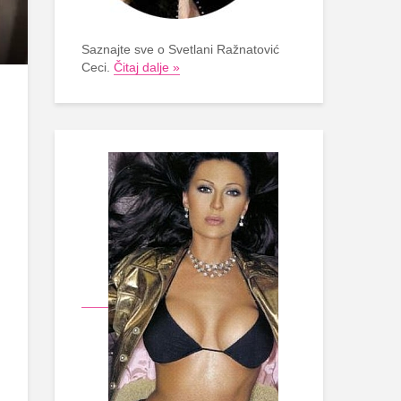
Saznajte sve o Svetlani Ražnatović
Ceci.
Čitaj dalje »