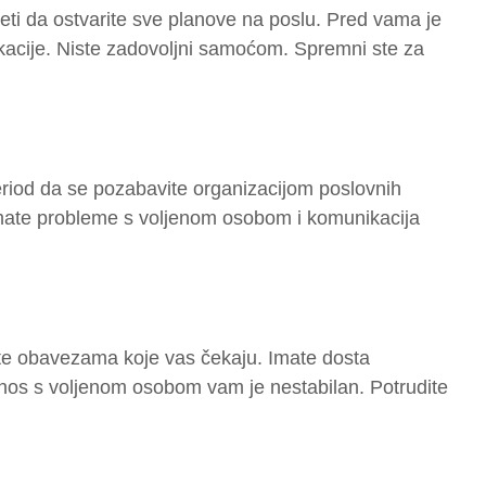
ti da ostvarite sve planove na poslu. Pred vama je
ikacije. Niste zadovoljni samoćom. Spremni ste za
riod da se pozabavite organizacijom poslovnih
mate probleme s voljenom osobom i komunikacija
te obavezama koje vas čekaju. Imate dosta
nos s voljenom osobom vam je nestabilan. Potrudite