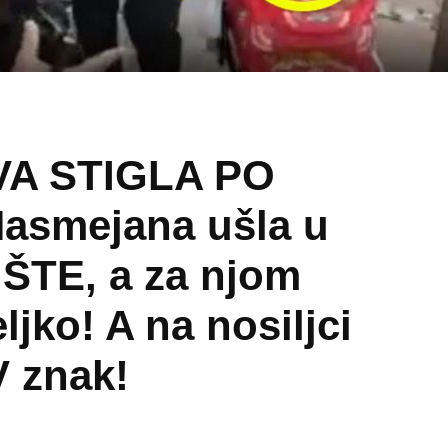
A STIGLA PO
asmejana ušla u
ŠTE, a za njom
eljko! A na nosiljci
 znak!