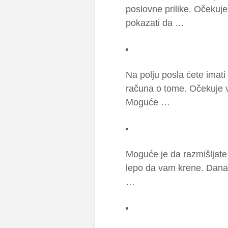
poslovne prilike. Očekuj
pokazati da …
Na polju posla ćete imat
računa o tome. Očekuje v
Moguće …
Moguće je da razmišljate
lepo da vam krene. Danas 
…