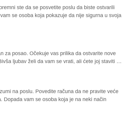
emni ste da se posvetite poslu da biste ostvarili
 vam se osoba koja pokazuje da nije sigurna u svoja
n za posao. Očekuje vas prilika da ostvarite nove
vša ljubav želi da vam se vrati, ali ćete joj staviti …
umi na poslu. Povedite računa da ne pravite veće
ma. Dopada vam se osoba koja je na neki način