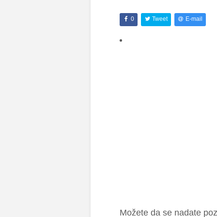
0
Tweet
E-mail
Možete da se nadate pozi