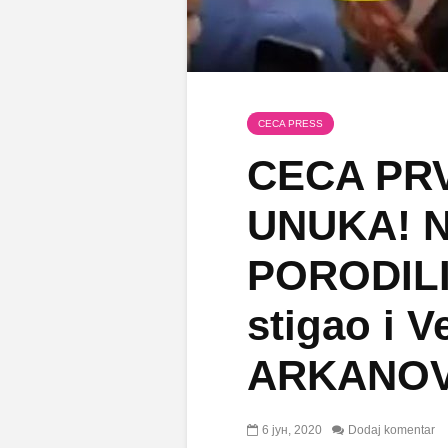
CECA PRESS
CECA PRV
UNUKA! N
PORODILI
stigao i V
ARKANOV
6 јун, 2020
Dodaj komentar