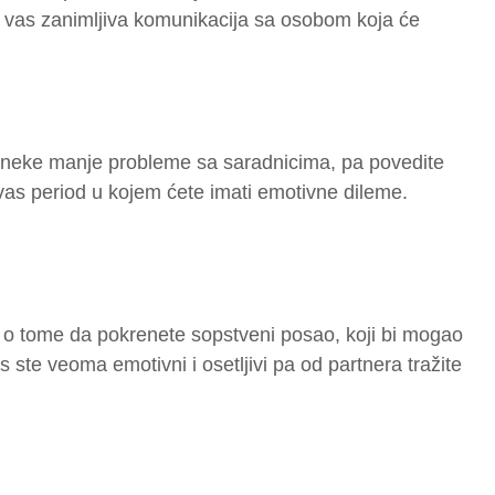
e vas zanimljiva komunikacija sa osobom koja će
i neke manje probleme sa saradnicima, pa povedite
as period u kojem ćete imati emotivne dileme.
 o tome da pokrenete sopstveni posao, koji bi mogao
ste veoma emotivni i osetljivi pa od partnera tražite