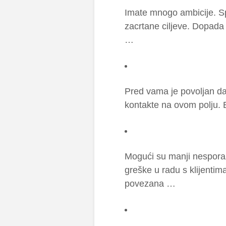
Imate mnogo ambicije. Spr
zacrtane ciljeve. Dopada
…
Pred vama je povoljan da
kontakte na ovom polju. Bi
Mogući su manji nesporaz
greške u radu s klijenti
povezana …