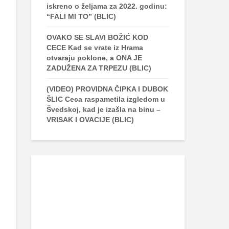
iskreno o željama za 2022. godinu:
“FALI MI TO” (BLIC)
OVAKO SE SLAVI BOŽIĆ KOD
CECE Kad se vrate iz Hrama
otvaraju poklone, a ONA JE
ZADUŽENA ZA TRPEZU (BLIC)
(VIDEO) PROVIDNA ČIPKA I DUBOK
ŠLIC Ceca raspametila izgledom u
Švedskoj, kad je izašla na binu –
VRISAK I OVACIJE (BLIC)