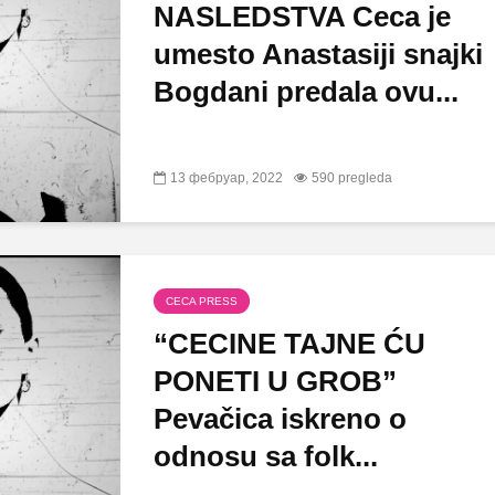
NASLEDSTVA Ceca je
umesto Anastasiji snajki
Bogdani predala ovu...
13 фебруар, 2022
590 pregleda
CECA PRESS
“CECINE TAJNE ĆU
PONETI U GROB”
Pevačica iskreno o
odnosu sa folk...