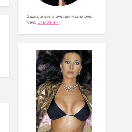
Saznajte sve o Svetlani Ražnatović
Ceci.
Čitaj dalje »