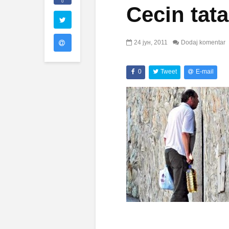
0
Cecin tata
24 јун, 2011
Dodaj komentar
0
Tweet
E-mail