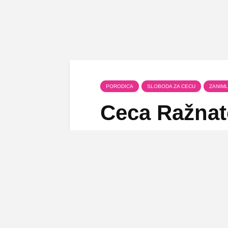
PORODICA
SLOBODA ZA CECU
ZANIML
Ceca Ražnato
doneo rakiju
24 јун, 2011
Dodaj komentar