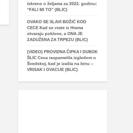
iskreno o željama za 2022. godinu:
“FALI MI TO” (BLIC)
OVAKO SE SLAVI BOŽIĆ KOD
CECE Kad se vrate iz Hrama
otvaraju poklone, a ONA JE
ZADUŽENA ZA TRPEZU (BLIC)
(VIDEO) PROVIDNA ČIPKA I DUBOK
ŠLIC Ceca raspametila izgledom u
Švedskoj, kad je izašla na binu –
VRISAK I OVACIJE (BLIC)