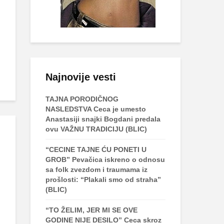
Najnovije vesti
TAJNA PORODIČNOG
NASLEDSTVA Ceca je umesto
Anastasiji snajki Bogdani predala
ovu VAŽNU TRADICIJU (BLIC)
“CECINE TAJNE ĆU PONETI U
GROB” Pevačica iskreno o odnosu
sa folk zvezdom i traumama iz
prošlosti: “Plakali smo od straha”
(BLIC)
“TO ŽELIM, JER MI SE OVE
GODINE NIJE DESILO” Ceca skroz