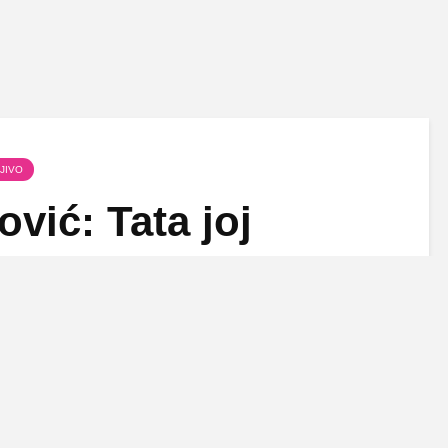
JIVO
vić: Tata joj
!
Znajući da je pred njom osam
dugih meseci služenja kućnog
pritvora, otac Cece Ražnatović se