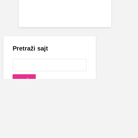
Pretraži sajt
Cecina biografija