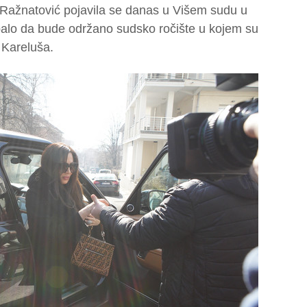
Ražnatović pojavila se danas u Višem sudu u
ebalo da bude održano sudsko ročište u kojem su
a Kareluša.