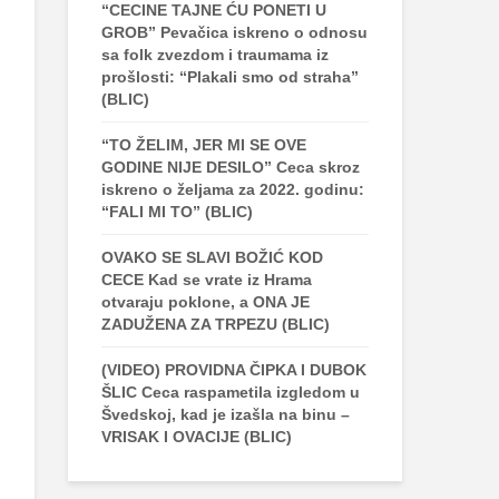
“CECINE TAJNE ĆU PONETI U
GROB” Pevačica iskreno o odnosu
sa folk zvezdom i traumama iz
prošlosti: “Plakali smo od straha”
(BLIC)
“TO ŽELIM, JER MI SE OVE
GODINE NIJE DESILO” Ceca skroz
iskreno o željama za 2022. godinu:
“FALI MI TO” (BLIC)
OVAKO SE SLAVI BOŽIĆ KOD
CECE Kad se vrate iz Hrama
otvaraju poklone, a ONA JE
ZADUŽENA ZA TRPEZU (BLIC)
(VIDEO) PROVIDNA ČIPKA I DUBOK
ŠLIC Ceca raspametila izgledom u
Švedskoj, kad je izašla na binu –
VRISAK I OVACIJE (BLIC)