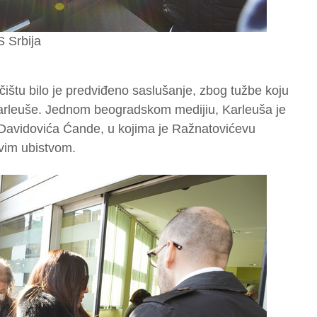
S Srbija
štu bilo je predviđeno saslušanje, zbog tužbe koju
Karleuše. Jednom beogradskom medijiu, Karleuša je
 Davidovića Ćande, u kojima je Ražnatovićevu
vim ubistvom.