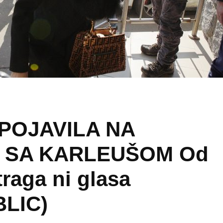
POJAVILA NA
 SA KARLEUŠOM Od
traga ni glasa
BLIC)