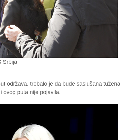
S Srbija
put održava, trebalo je da bude saslušana tužena
 ovog puta nije pojavila.