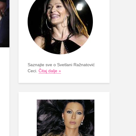
Saznajte sve o Svetlani Ražnatović
Ceci.
Čitaj dalje »