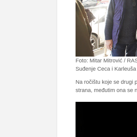
Foto: Mitar Mitrović / RA
Suđenje Ceca i Karleuša
Na ročištu koje se drugi 
strana, međutim ona se ni