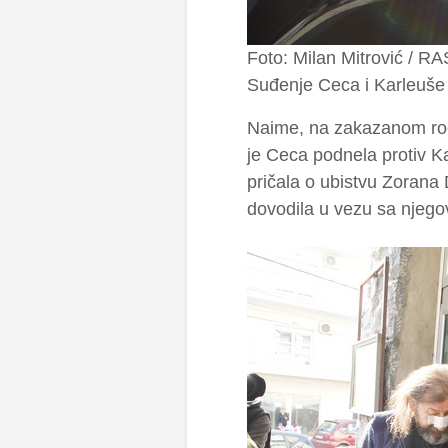
Foto: Milan Mitrović / RA
Suđenje Ceca i Karleuše
Naime, na zakazanom roči
je Ceca podnela protiv 
pričala o ubistvu Zorana
dovodila u vezu sa njego