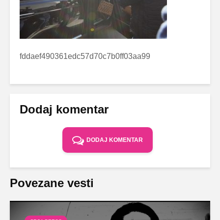
fddaef490361edc57d70c7b0ff03aa99
Dodaj komentar
DODAJ KOMENTAR
Povezane vesti