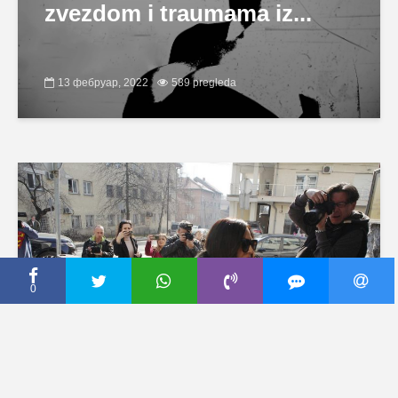
zvezdom i traumama iz...
13 фебруар, 2022
589 pregleda
0