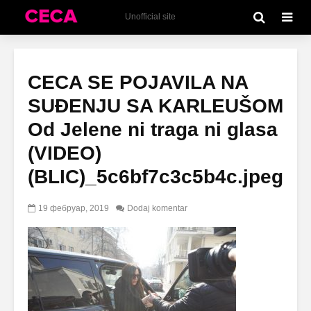
Unofficial site
CECA SE POJAVILA NA
SUĐENJU SA KARLEUŠOM
Od Jelene ni traga ni glasa
(VIDEO)
(BLIC)_5c6bf7c3c5b4c.jpeg
19 фебруар, 2019
Dodaj komentar