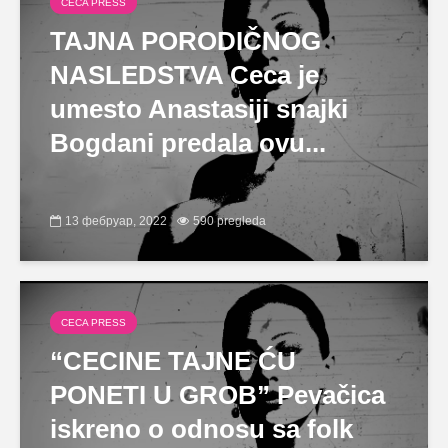
CECA PRESS
TAJNA PORODIČNOG
NASLEDSTVA Ceca je
umesto Anastasiji snajki
Bogdani predala ovu...
13 фебруар, 2022
590 pregleda
CECA PRESS
“CECINE TAJNE ĆU
PONETI U GROB” Pevačica
iskreno o odnosu sa folk