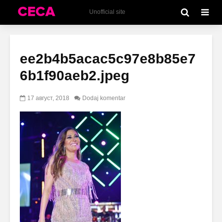
Unofficial site
ee2b4b5acac5c97e8b85e7
6b1f90aeb2.jpeg
17 август, 2018
Dodaj komentar