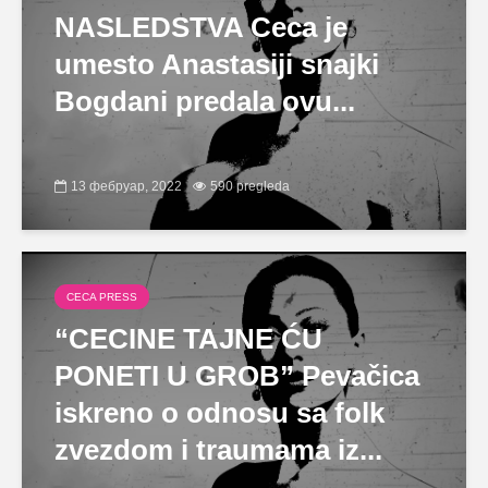
NASLEDSTVA Ceca je
umesto Anastasiji snajki
Bogdani predala ovu...
13 фебруар, 2022
590 pregleda
CECA PRESS
“CECINE TAJNE ĆU
PONETI U GROB” Pevačica
iskreno o odnosu sa folk
zvezdom i traumama iz...