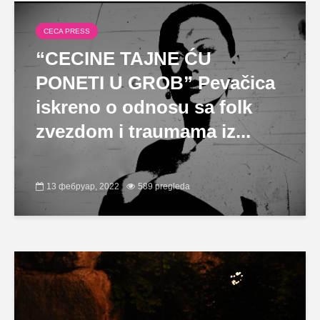
CECA PRESS
“CECINE TAJNE ĆU
PONETI U GROB” Pevačica
iskreno o odnosu sa folk
zvezdom i traumama iz...
13 фебруар, 2022
589 pregleda