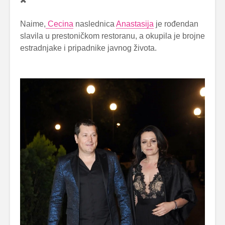
Naime,
Cecina
naslednica
Anastasija
je rođendan
slavila u prestoničkom restoranu, a okupila je brojne
estradnjake i pripadnike javnog života.