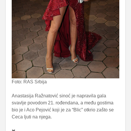
Foto: RAS Srbija
Anastasija Ražnatović sinoć je napravila gala
svavlje povodom 21. rođendana, a među gostima
bio je i Aco Pejović koji je za “Blic” otkrio zašto se
Ceca ljuti na njega.