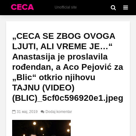
Unofficial site
„CECA SE ZBOG OVOGA
LJUTI, ALI VREME JE…“
Anastasija je proslavila
rođendan, a Aco Pejović za
„Blic“ otkrio njihovu
TAJNU (VIDEO)
(BLIC)_5cf0c596920e1.jpeg
31 мај, 2019
Dodaj komentar