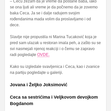
– Cecu zezam da je vreme da postane baba, iako
se ona ljuti ali vreme je da počnemo da je zovemo
baka Ceca. Ja se i dalje radujem svojim
rođendanima mada volim da proslavljamo i od
dece.
Slavlje nije propustila ni Marina Tucaković koja je
pred sam ulazak u restoran imala peh, a zašto su se
svi nasmejali njenoj reakciji i o čemu se zapravo
radi pogledajte
OVDE.
Kako su izgledale svavljenica i Ceca, kao i zvanice
na partiju pogledajte u galeriji.
Jovana i Željko Joksimović
Ceca sa sestrićima i Veljkovom devojkom
Bogdanom