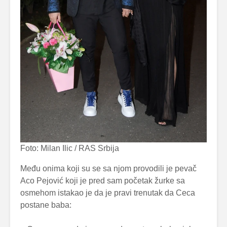
Foto: Milan Ilic / RAS Srbija
Među onima koji su se sa njom provodili je pevač
Aco Pejović koji je pred sam početak žurke sa
osmehom istakao je da je pravi trenutak da Ceca
postane baba: