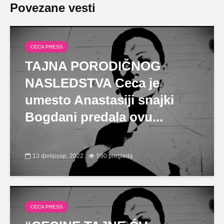
Povezane vesti
CECA PRESS
TAJNA PORODIČNOG
NASLEDSTVA Ceca je
umesto Anastasiji snajki
Bogdani predala ovu...
13 фебруар, 2022
590 pregleda
CECA PRESS