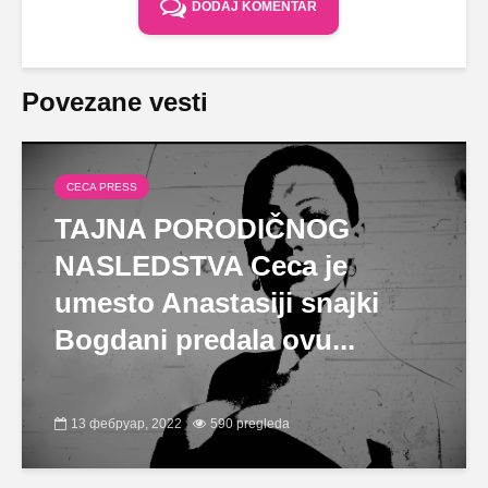
DODAJ KOMENTAR
Povezane vesti
CECA PRESS
TAJNA PORODIČNOG
NASLEDSTVA Ceca je
umesto Anastasiji snajki
Bogdani predala ovu...
13 фебруар, 2022
590 pregleda