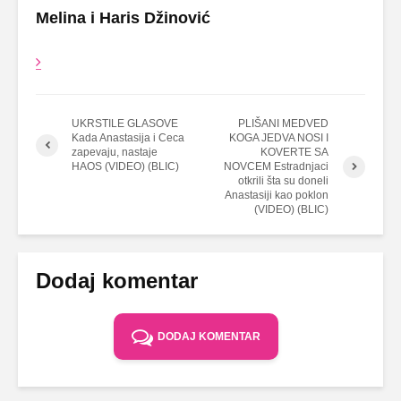
Melina i Haris Džinović
UKRSTILE GLASOVE
PLIŠANI MEDVED
Kada Anastasija i Ceca
KOGA JEDVA NOSI I
zapevaju, nastaje
KOVERTE SA
HAOS (VIDEO) (BLIC)
NOVCEM Estradnjaci
otkrili šta su doneli
Anastasiji kao poklon
(VIDEO) (BLIC)
Dodaj komentar
DODAJ KOMENTAR