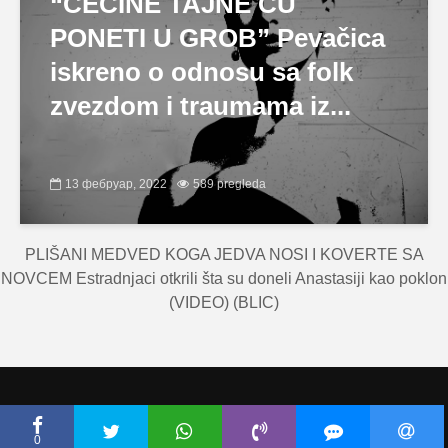
“CECINE TAJNE ĆU
PONETI U GROB” Pevačica
iskreno o odnosu sa folk
zvezdom i traumama iz...
13 фебруар, 2022
589 pregleda
PLIŠANI MEDVED KOGA JEDVA NOSI I KOVERTE SA
NOVCEM Estradnjaci otkrili šta su doneli Anastasiji kao poklon
(VIDEO) (BLIC)
Copyright © Ceca.rs 2010-2026 |
Politika privatnosti
|
Uslovi korišćenja
0