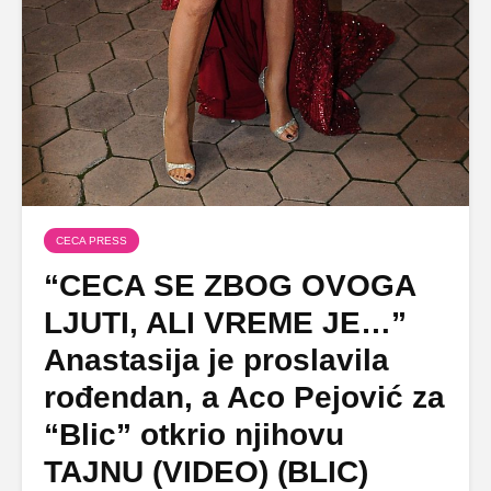
CECA PRESS
“CECA SE ZBOG OVOGA
LJUTI, ALI VREME JE…”
Anastasija je proslavila
rođendan, a Aco Pejović za
“Blic” otkrio njihovu
TAJNU (VIDEO) (BLIC)