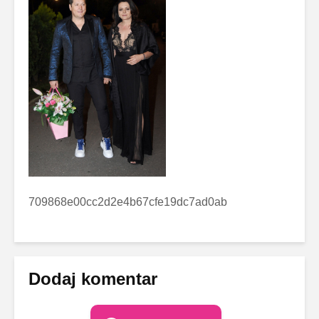
709868e00cc2d2e4b67cfe19dc7ad0ab
Dodaj komentar