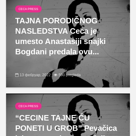
CECA PRESS
TAJNA PORODIČNOG
NASLEDSTVA Ceca je
umesto Anastasiji snajki
Bogdani predala ovu...
13 фебруар, 2022
590 pregleda
CECA PRESS
“CECINE TAJNE ĆU
PONETI U GROB” Pevačica