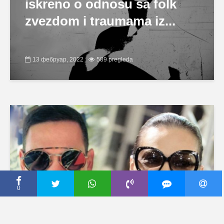
iskreno o odnosu sa folk
zvezdom i traumama iz...
13 фебруар, 2022
589 pregleda
0