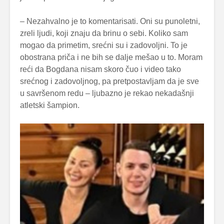
– Nezahvalno je to komentarisati. Oni su punoletni,
zreli ljudi, koji znaju da brinu o sebi. Koliko sam
mogao da primetim, srećni su i zadovoljni. To je
obostrana priča i ne bih se dalje mešao u to. Moram
reći da Bogdana nisam skoro čuo i video tako
srećnog i zadovoljnog, pa pretpostavljam da je sve
u savršenom redu – ljubazno je rekao nekadašnji
atletski šampion.