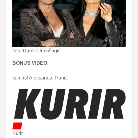
foto: Damir Dervišagić
BONUS VIDEO:
kurir.rs/ Aleksandar Panić
Kurir