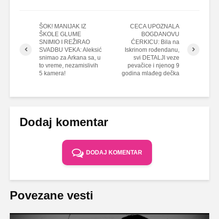
ŠOK! MANIJAK IZ
CECA UPOZNALA
ŠKOLE GLUME
BOGDANOVU
SNIMIO I REŽIRAO
ĆERKICU: Bila na
SVADBU VEKA: Aleksić
Iskrinom rođendanu,
snimao za Arkana sa, u
svi DETALJI veze
to vreme, nezamislivih
pevačice i njenog 9
5 kamera!
godina mlađeg dečka
Dodaj komentar
DODAJ KOMENTAR
Povezane vesti