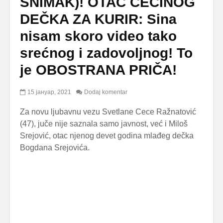
SNIMAK)! OTAC CECINOG
DEČKA ZA KURIR: Sina
nisam skoro video tako
srećnog i zadovoljnog! To
je OBOSTRANA PRIČA!
15 јануар, 2021
Dodaj komentar
Za novu ljubavnu vezu Svetlane Cece Ražnatović
(47), juče nije saznala samo javnost, već i Miloš
Srejović, otac njenog devet godina mlađeg dečka
Bogdana Srejovića.