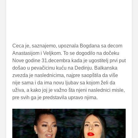
Ceca je, saznajemo, upoznala Bogdana sa decom
Anastasijom i Veljkom. To se dogodilo na dočeku
Nove godine 31.decembra kada je ugostitelj prvi put
došao u pevačicinu kuću na Dedinju. Balkanska
zvezda je naslednicima, najpre saopštila da više
nije sama i da ima novu ljubav sa kojom želi da
uživa, a kako joj je važno šta njeni naslednici misle,
pre svih ga je predstavila upravo njima.