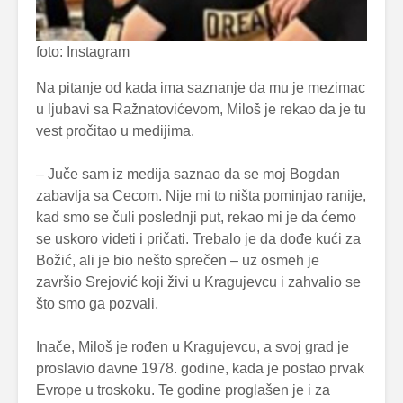
foto: Instagram
Na pitanje od kada ima saznanje da mu je mezimac
u ljubavi sa Ražnatovićevom, Miloš je rekao da je tu
vest pročitao u medijima.
– Juče sam iz medija saznao da se moj Bogdan
zabavlja sa Cecom. Nije mi to ništa pominjao ranije,
kad smo se čuli poslednji put, rekao mi je da ćemo
se uskoro videti i pričati. Trebalo je da dođe kući za
Božić, ali je bio nešto sprečen – uz osmeh je
završio Srejović koji živi u Kragujevcu i zahvalio se
što smo ga pozvali.
Inače, Miloš je rođen u Kragujevcu, a svoj grad je
proslavio davne 1978. godine, kada je postao prvak
Evrope u troskoku. Te godine proglašen je i za