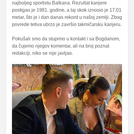
najboljeg sportistu Balkana. Rezultat karijere
postigao je 1981. godine, a taj skok iznosio je 17,01
metar, što je i dan danas rekord u našoj zemlji. Zbog
povrede tetiva ubrzo je završio takmičarsku karijeru.
Pokušali smo da stupimo u kontakt i sa Bogdanom,
da čujemo njegov komentar, ali na broj poznat
redakciji, niko se nije javljao.