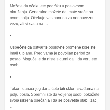
Možete da očekujete podršku u poslovnom
okruženju. Generalno možete da imate sreće na
ovom polju. Očekuje vas ponuda za neobaveznu
vezu, ali vi sada na …
Uspećete da ostvarite poslovne promene koje ste
imali u planu. Pred vama je povoljan period za
posao. Moguće je da niste sigurni da li da verujete
osobi …
Tokom današnjeg dana ćete biti skloni svađama na
polju posla. Spremni ste da voljenoj osobi pokažete
svoja iskrena osećanja i da se posvetite stabilizaciji
…