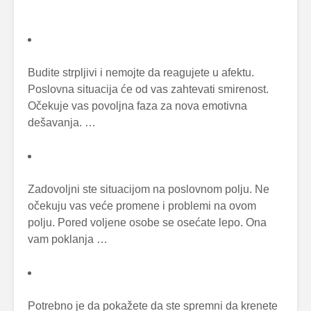
Budite strpljivi i nemojte da reagujete u afektu.
Poslovna situacija će od vas zahtevati smirenost.
Očekuje vas povoljna faza za nova emotivna
dešavanja. …
Zadovoljni ste situacijom na poslovnom polju. Ne
očekuju vas veće promene i problemi na ovom
polju. Pored voljene osobe se osećate lepo. Ona
vam poklanja …
Potrebno je da pokažete da ste spremni da krenete