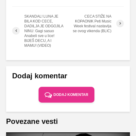
SKANDAL! LUNA JE
CECA STIŽE NA
BILA KOD CECE,
KOPAONIK Peti Music
DADILJA JE ODGOJILA
Week festival nastavlja
NINU: Gagi sasuo
se ovog vikenda (BLIC)
Anabeli sve u lice!
BIJEŠ DECU, A I
MAMU! (VIDEO)
Dodaj komentar
DODAJ KOMENTAR
Povezane vesti