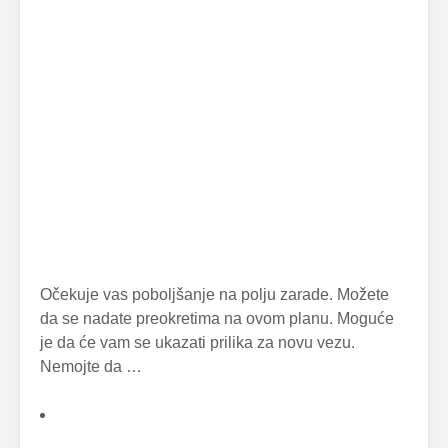
Očekuje vas poboljšanje na polju zarade. Možete
da se nadate preokretima na ovom planu. Moguće
je da će vam se ukazati prilika za novu vezu.
Nemojte da …