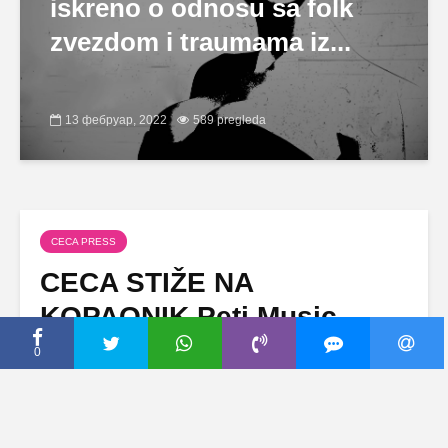
iskreno o odnosu sa folk
zvezdom i traumama iz...
13 фебруар, 2022
589 pregleda
CECA PRESS
CECA STIŽE NA
KOPAONIK Peti Music
Week festival nastavlja se
0
ovog vikenda (BLIC)
25 март, 2020
Dodaj komentar