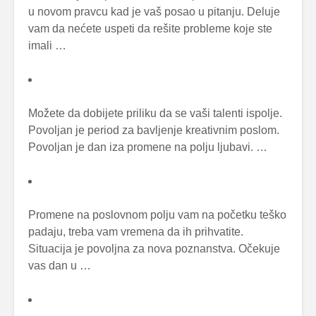
u novom pravcu kad je vaš posao u pitanju. Deluje
vam da nećete uspeti da rešite probleme koje ste
imali …
Možete da dobijete priliku da se vaši talenti ispolje.
Povoljan je period za bavljenje kreativnim poslom.
Povoljan je dan iza promene na polju ljubavi. …
Promene na poslovnom polju vam na početku teško
padaju, treba vam vremena da ih prihvatite.
Situacija je povoljna za nova poznanstva. Očekuje
vas dan u …