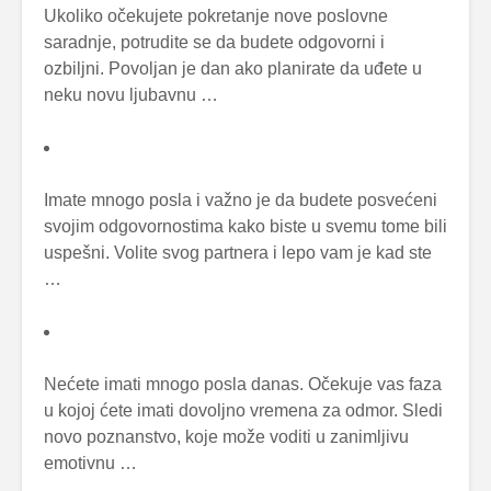
Ukoliko očekujete pokretanje nove poslovne
saradnje, potrudite se da budete odgovorni i
ozbiljni. Povoljan je dan ako planirate da uđete u
neku novu ljubavnu …
Imate mnogo posla i važno je da budete posvećeni
svojim odgovornostima kako biste u svemu tome bili
uspešni. Volite svog partnera i lepo vam je kad ste
…
Nećete imati mnogo posla danas. Očekuje vas faza
u kojoj ćete imati dovoljno vremena za odmor. Sledi
novo poznanstvo, koje može voditi u zanimljivu
emotivnu …