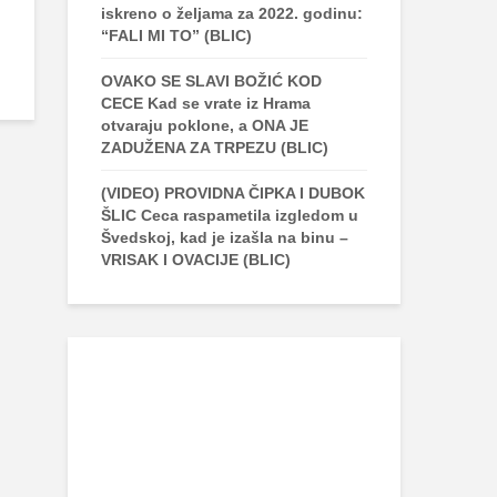
iskreno o željama za 2022. godinu:
“FALI MI TO” (BLIC)
OVAKO SE SLAVI BOŽIĆ KOD
CECE Kad se vrate iz Hrama
otvaraju poklone, a ONA JE
ZADUŽENA ZA TRPEZU (BLIC)
(VIDEO) PROVIDNA ČIPKA I DUBOK
ŠLIC Ceca raspametila izgledom u
Švedskoj, kad je izašla na binu –
VRISAK I OVACIJE (BLIC)