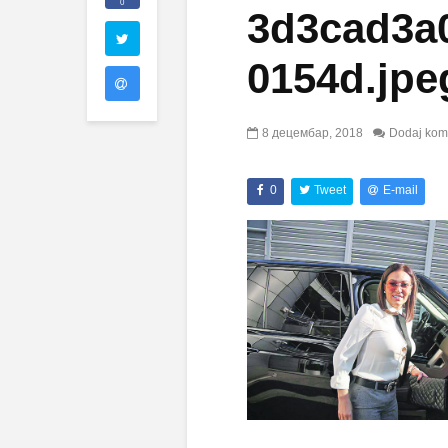
0
3d3cad3a
0154d.jpe
8 децембар, 2018
Dodaj kom
0
Tweet
E-mail