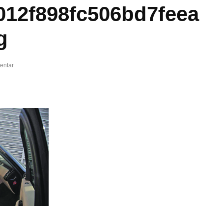
012f898fc506bd7feea
g
entar