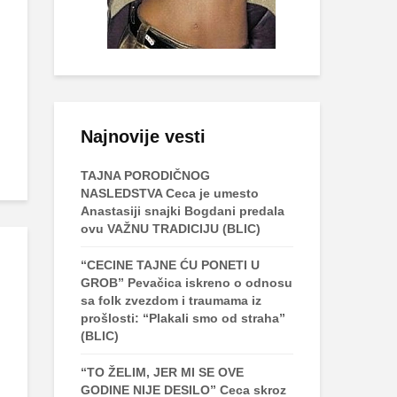
Najnovije vesti
TAJNA PORODIČNOG
NASLEDSTVA Ceca je umesto
Anastasiji snajki Bogdani predala
ovu VAŽNU TRADICIJU (BLIC)
“CECINE TAJNE ĆU PONETI U
GROB” Pevačica iskreno o odnosu
sa folk zvezdom i traumama iz
prošlosti: “Plakali smo od straha”
(BLIC)
“TO ŽELIM, JER MI SE OVE
GODINE NIJE DESILO” Ceca skroz