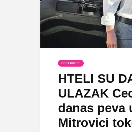
CECA PRESS
HTELI SU D
ULAZAK Cec
danas peva 
Mitrovici t