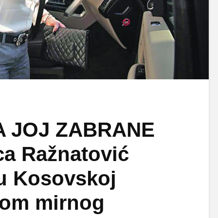
A JOJ ZABRANE
a Ražnatović
u Kosovskoj
okom mirnog