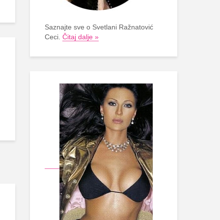
Saznajte sve o Svetlani Ražnatović
Ceci.
Čitaj dalje »