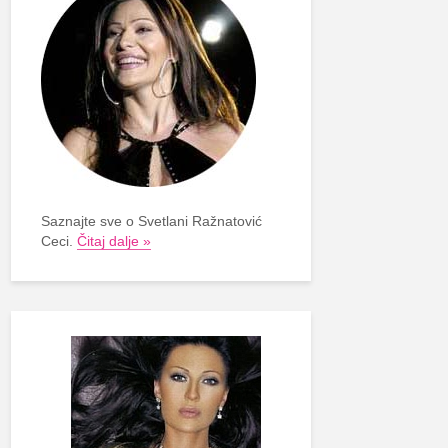
Saznajte sve o Svetlani Ražnatović
Ceci.
Čitaj dalje »