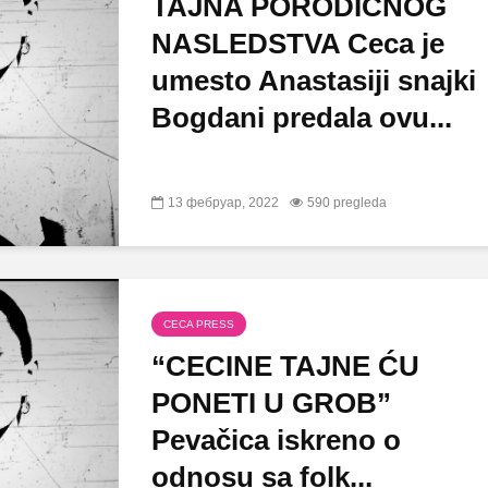
TAJNA PORODIČNOG
NASLEDSTVA Ceca je
umesto Anastasiji snajki
Bogdani predala ovu...
13 фебруар, 2022
590 pregleda
CECA PRESS
“CECINE TAJNE ĆU
PONETI U GROB”
Pevačica iskreno o
odnosu sa folk...