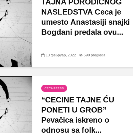
TAJNA PORODIČNOG
NASLEDSTVA Ceca je
umesto Anastasiji snajki
Bogdani predala ovu...
13 фебруар, 2022
590 pregleda
CECA PRESS
“CECINE TAJNE ĆU
PONETI U GROB”
Pevačica iskreno o
odnosu sa folk...