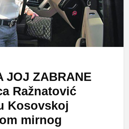
A JOJ ZABRANE
a Ražnatović
u Kosovskoj
okom mirnog