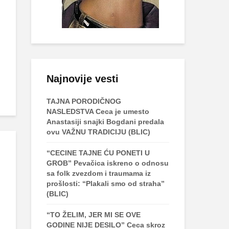
Najnovije vesti
TAJNA PORODIČNOG
NASLEDSTVA Ceca je umesto
Anastasiji snajki Bogdani predala
ovu VAŽNU TRADICIJU (BLIC)
“CECINE TAJNE ĆU PONETI U
GROB” Pevačica iskreno o odnosu
sa folk zvezdom i traumama iz
prošlosti: “Plakali smo od straha”
(BLIC)
“TO ŽELIM, JER MI SE OVE
GODINE NIJE DESILO” Ceca skroz