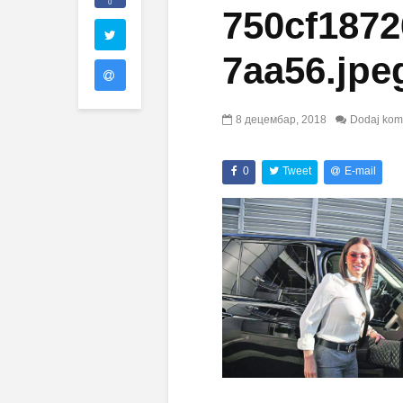
0
750cf1872
7aa56.jpe
8 децембар, 2018
Dodaj kom
0
Tweet
E-mail