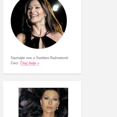
Saznajte sve o Svetlani Ražnatović
Ceci.
Čitaj dalje »