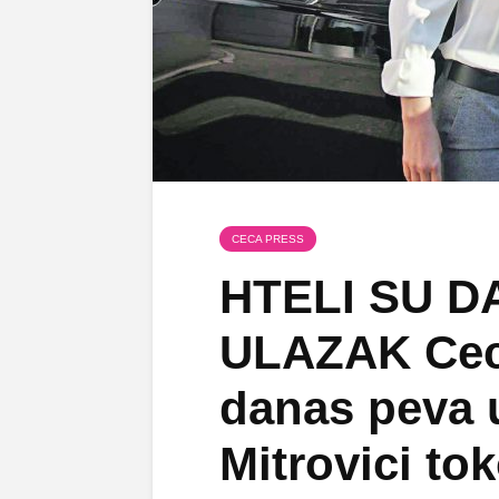
CECA PRESS
HTELI SU D
ULAZAK Cec
danas peva 
Mitrovici t