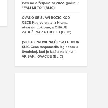
iskreno o željama za 2022. godinu:
“FALI MI TO” (BLIC)
OVAKO SE SLAVI BOŽIĆ KOD
CECE Kad se vrate iz Hrama
otvaraju poklone, a ONA JE
ZADUŽENA ZA TRPEZU (BLIC)
(VIDEO) PROVIDNA ČIPKA I DUBOK
ŠLIC Ceca raspametila izgledom u
Švedskoj, kad je izašla na binu –
VRISAK I OVACIJE (BLIC)