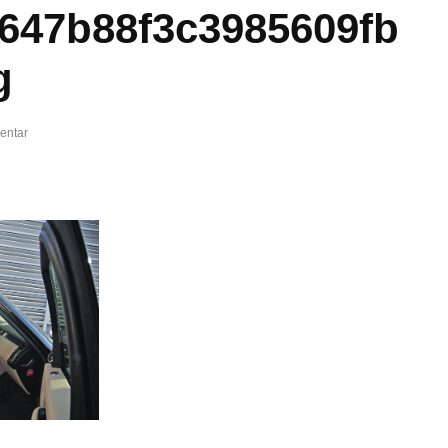
647b88f3c3985609fb
g
entar