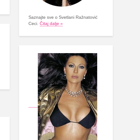
Saznajte sve o Svetlani Ražnatović
Ceci.
Čitaj dalje »