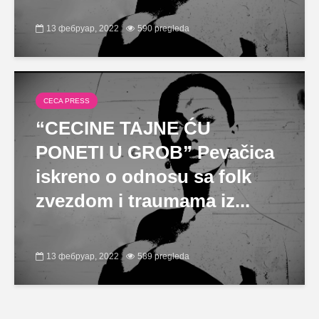
13 фебруар, 2022
590 pregleda
CECA PRESS
“CECINE TAJNE ĆU
PONETI U GROB” Pevačica
iskreno o odnosu sa folk
zvezdom i traumama iz...
13 фебруар, 2022
589 pregleda