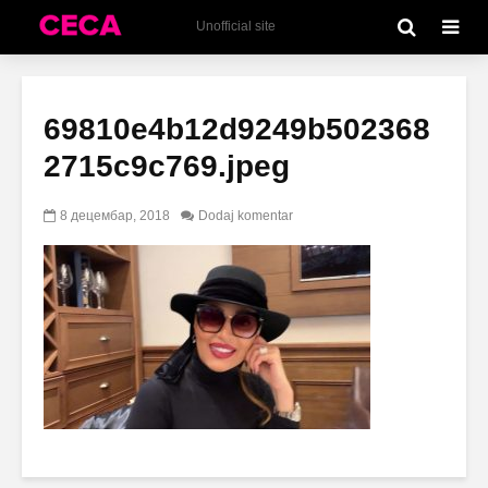
Unofficial site
69810e4b12d9249b502368
2715c9c769.jpeg
8 децембар, 2018
Dodaj komentar