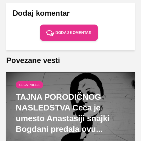
Dodaj komentar
DODAJ KOMENTAR
Povezane vesti
CECA PRESS
TAJNA PORODIČNOG
NASLEDSTVA Ceca je
umesto Anastasiji snajki
Bogdani predala ovu...