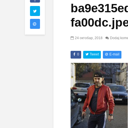
0
ba9e315e
fa00dc.jp
24 октобар, 2018
Dodaj kome
0
Tweet
E-mail