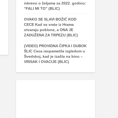
iskreno o željama za 2022. godinu:
“FALI MI TO” (BLIC)
OVAKO SE SLAVI BOŽIĆ KOD
CECE Kad se vrate iz Hrama
otvaraju poklone, a ONA JE
ZADUŽENA ZA TRPEZU (BLIC)
(VIDEO) PROVIDNA ČIPKA I DUBOK
ŠLIC Ceca raspametila izgledom u
Švedskoj, kad je izašla na binu –
VRISAK I OVACIJE (BLIC)