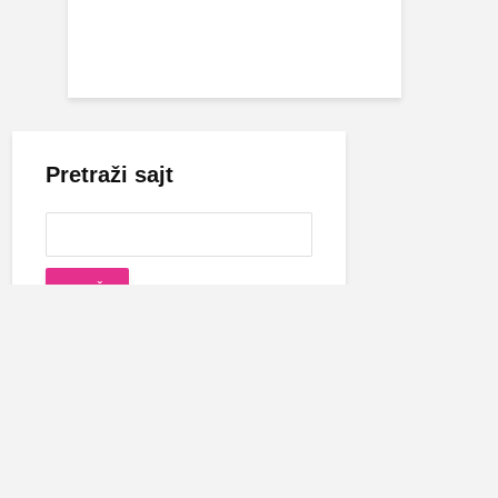
Pretraži sajt
Cecina biografija