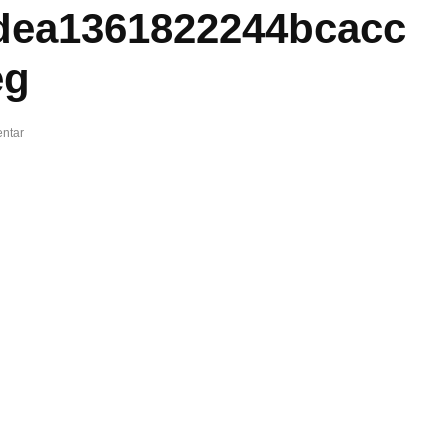
dea1361822244bcacc
eg
ntar