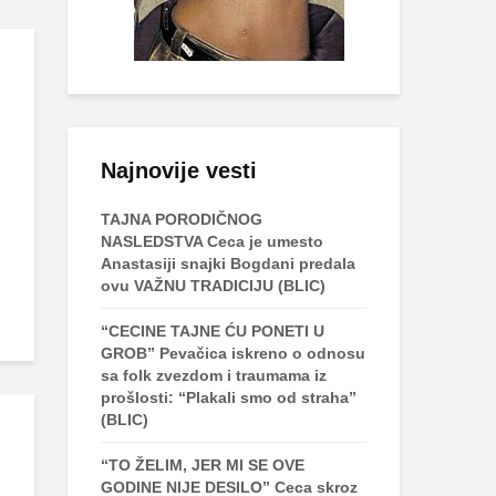
Najnovije vesti
TAJNA PORODIČNOG
NASLEDSTVA Ceca je umesto
Anastasiji snajki Bogdani predala
ovu VAŽNU TRADICIJU (BLIC)
“CECINE TAJNE ĆU PONETI U
GROB” Pevačica iskreno o odnosu
sa folk zvezdom i traumama iz
prošlosti: “Plakali smo od straha”
(BLIC)
“TO ŽELIM, JER MI SE OVE
GODINE NIJE DESILO” Ceca skroz