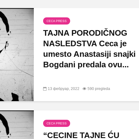
CECA PRESS
TAJNA PORODIČNOG
NASLEDSTVA Ceca je
umesto Anastasiji snajki
Bogdani predala ovu...
13 фебруар, 2022
590 pregleda
CECA PRESS
“CECINE TAJNE ĆU