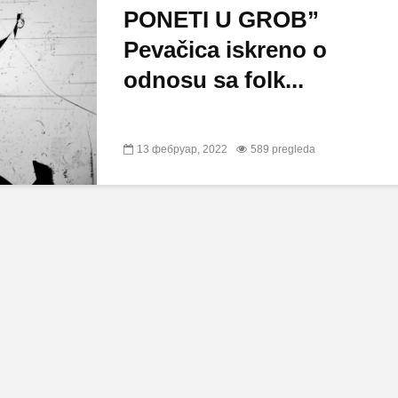
PONETI U GROB”
Pevačica iskreno o
odnosu sa folk...
13 фебруар, 2022
589 pregleda