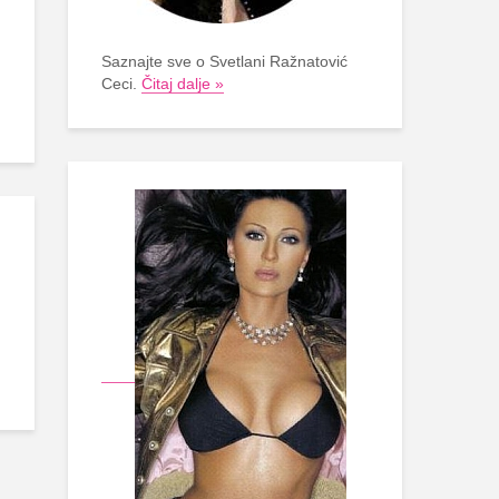
Saznajte sve o Svetlani Ražnatović
Ceci.
Čitaj dalje »