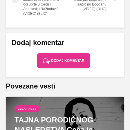
oči uprte u Cecu i
zaprosio Bogdanu
Anastasiju Ražnatović
(VIDEO) (BLIC)
(VIDEO) (BLIC)
Dodaj komentar
DODAJ KOMENTAR
Povezane vesti
CECA PRESS
TAJNA PORODIČNOG
NASLEDSTVA Ceca je