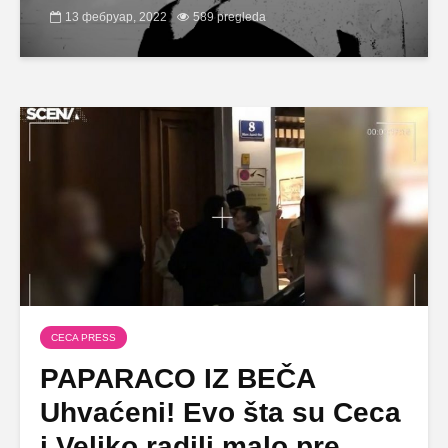
13 фебруар, 2022
589 pregleda
CECA PRESS
PAPARACO IZ BEČA
Uhvaćeni! Evo šta su Ceca
i Veljko radili malo pre