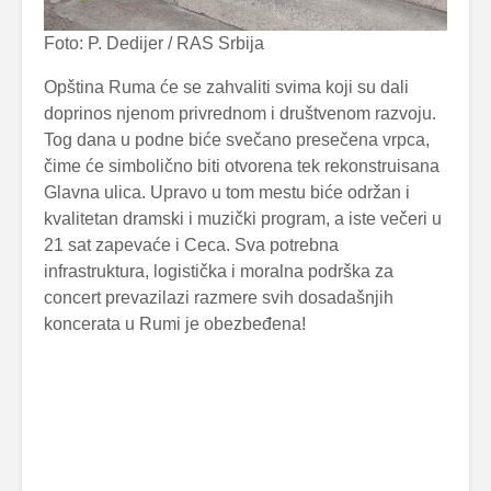
Foto: P. Dedijer / RAS Srbija
Opština Ruma će se zahvaliti svima koji su dali
doprinos njenom privrednom i društvenom razvoju.
Tog dana u podne biće svečano presečena vrpca,
čime će simbolično biti otvorena tek rekonstruisana
Glavna ulica. Upravo u tom mestu biće održan i
kvalitetan dramski i muzički program, a iste večeri u
21 sat zapevaće i Ceca. Sva potrebna
infrastruktura, logistička i moralna podrška za
concert prevazilazi razmere svih dosadašnjih
koncerata u Rumi je obezbeđena!