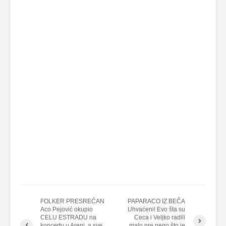
FOLKER PRESREĆAN
PAPARACO IZ BEČA
Aco Pejović okupio
Uhvaćeni! Evo šta su
CELU ESTRADU na
Ceca i Veljko radili
koncertu u Areni, a sve
malo pre nego što je