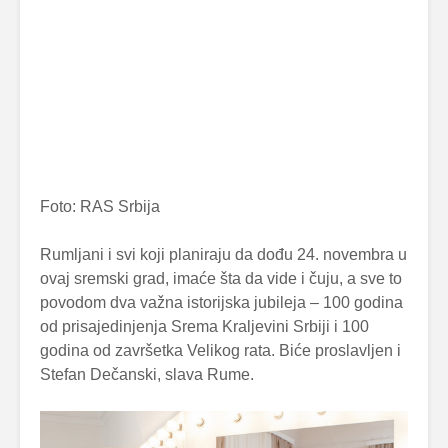
Foto: RAS Srbija
Rumljani i svi koji planiraju da dođu 24. novembra u
ovaj sremski grad, imaće šta da vide i čuju, a sve to
povodom dva važna istorijska jubileja – 100 godina
od prisajedinjenja Srema Kraljevini Srbiji i 100
godina od završetka Velikog rata. Biće proslavljen i
Stefan Dečanski, slava Rume.