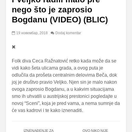
nego što je zaprosio
Bogdanu (VIDEO) (BLIC)
19 новембар, 2018
Dodaj komentar
Folk diva Ceca Ražnatović retko kada može da se
vidi kako šeta ulicama grada, a ovog puta je
odlučila da prošeta centralnim delovima Beča, dok
joj je društvo pravio Veljko. Njen sin je malo nakon
ovoga zaprosio Bogdanu, a u kakvim situacijama
smo ih uhvatili u austrijskoj prestonici pogledajte u
novoj “Sceni”, koja je pred vama, a nema sumnje da
će vas kadrovi i te kako iznenaditi.
IZNENAĐENJE ZA
OVO NIKO NIJE