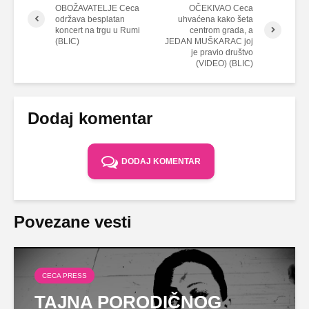
OBOŽAVATELJE Ceca
OČEKIVAO Ceca
održava besplatan
uhvaćena kako šeta
koncert na trgu u Rumi
centrom grada, a
(BLIC)
JEDAN MUŠKARAC joj
je pravio društvo
(VIDEO) (BLIC)
Dodaj komentar
DODAJ KOMENTAR
Povezane vesti
CECA PRESS
TAJNA PORODIČNOG