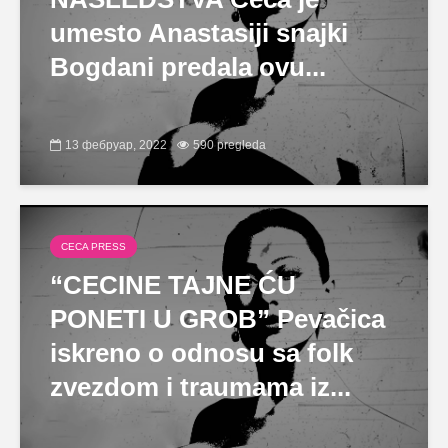
umesto Anastasiji snajki
Bogdani predala ovu...
13 фебруар, 2022
590 pregleda
CECA PRESS
“CECINE TAJNE ĆU
PONETI U GROB” Pevačica
iskreno o odnosu sa folk
zvezdom i traumama iz...