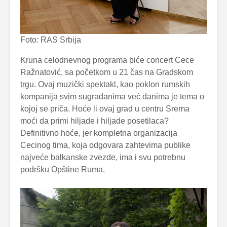
Foto: RAS Srbija
Kruna celodnevnog programa biće concert Cece
Ražnatović, sa početkom u 21 čas na Gradskom
trgu. Ovaj muzički spektakl, kao poklon rumskih
kompanija svim sugrađanima već danima je tema o
kojoj se priča. Hoće li ovaj grad u centru Srema
moći da primi hiljade i hiljade posetilaca?
Definitivno hoće, jer kompletna organizacija
Cecinog tima, koja odgovara zahtevima publike
najveće balkanske zvezde, ima i svu potrebnu
podršku Opštine Ruma.