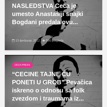
NASLEDSTVA Ceca je
umesto Anastasiji snajki
Bogdani predala ovu...
13 фебруар, 2022
590 pregleda
CECA PRESS
“CECINE TAJNE ĆU
PONETI U GROB” Pevačica
iskreno o odnosu sa folk
zvezdom i traumama iz...