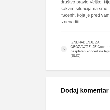
društvo pravio Veljko. N
kakvim situacijama smo ih 
“Sceni”, koja je pred va
iznenaditi.
IZNENAĐENJE ZA
OBOŽAVATELJE Ceca od
besplatan koncert na trg
(BLIC)
Dodaj komentar