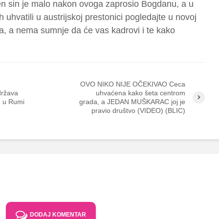
jen sin je malo nakon ovoga zaprosio Bogdanu, a u
uhvatili u austrijskoj prestonici pogledajte u novoj
ma, a nema sumnje da će vas kadrovi i te kako
OVO NIKO NIJE OČEKIVAO Ceca
ržava
uhvaćena kako šeta centrom
u u Rumi
grada, a JEDAN MUŠKARAC joj je
pravio društvo (VIDEO) (BLIC)
DODAJ KOMENTAR