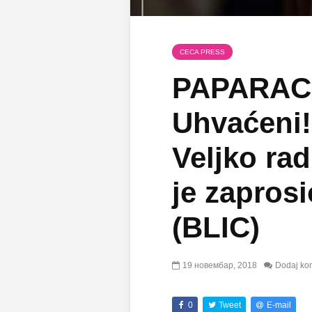
CECA PRESS
PAPARAC
Uhvaćeni!
Veljko rad
je zapros
(BLIC)
19 новембар, 2018
Dodaj ko
0
Tweet
E-mail