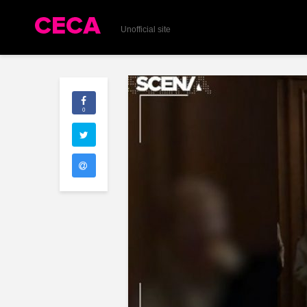
Unofficial site
0