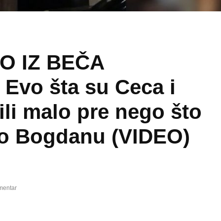
O IZ BEČA
 Evo šta su Ceca i
ili malo pre nego što
io Bogdanu (VIDEO)
mentar