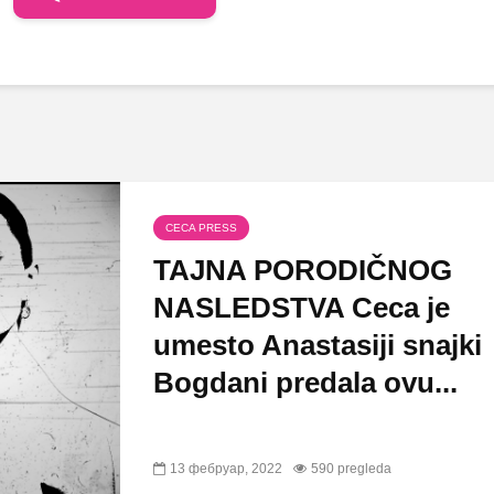
CECA PRESS
TAJNA PORODIČNOG
NASLEDSTVA Ceca je
umesto Anastasiji snajki
Bogdani predala ovu...
13 фебруар, 2022
590 pregleda