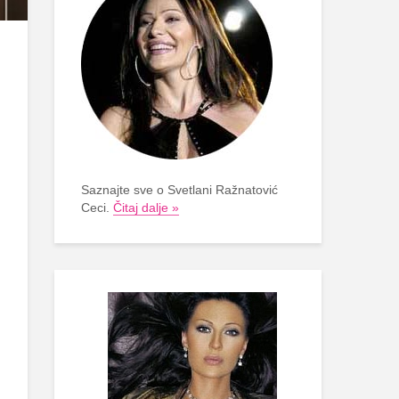
Saznajte sve o Svetlani Ražnatović
Ceci.
Čitaj dalje »