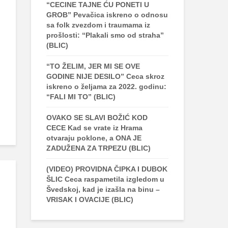
“CECINE TAJNE ĆU PONETI U
GROB” Pevačica iskreno o odnosu
sa folk zvezdom i traumama iz
prošlosti: “Plakali smo od straha”
(BLIC)
“TO ŽELIM, JER MI SE OVE
GODINE NIJE DESILO” Ceca skroz
iskreno o željama za 2022. godinu:
“FALI MI TO” (BLIC)
OVAKO SE SLAVI BOŽIĆ KOD
CECE Kad se vrate iz Hrama
otvaraju poklone, a ONA JE
ZADUŽENA ZA TRPEZU (BLIC)
(VIDEO) PROVIDNA ČIPKA I DUBOK
ŠLIC Ceca raspametila izgledom u
Švedskoj, kad je izašla na binu –
VRISAK I OVACIJE (BLIC)