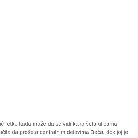
ć retko kada može da se vidi kako šeta ulicama
učila da prošeta centralnim delovima Beča, dok joj je