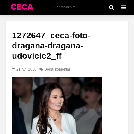
Unofficial site
1272647_ceca-foto-
dragana-dragana-
udovicic2_ff
21 јул, 2018
Dodaj komentar