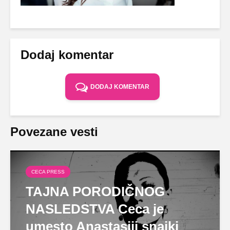
Dodaj komentar
DODAJ KOMENTAR
Povezane vesti
CECA PRESS
TAJNA PORODIČNOG
NASLEDSTVA Ceca je
umesto Anastasiji snajki