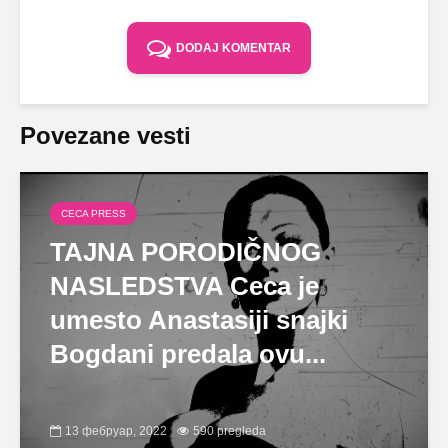
DODAJ KOMENTAR
Povezane vesti
CECA PRESS
TAJNA PORODIČNOG
NASLEDSTVA Ceca je
umesto Anastasiji snajki
Bogdani predala ovu...
13 фебруар, 2022
590 pregleda