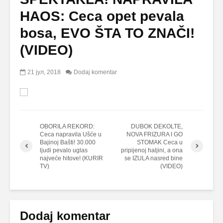
HAOS: Ceca opet pevala
bosa, EVO ŠTA TO ZNAČI!
(VIDEO)
21 јул, 2018
Dodaj komentar
OBORILA REKORD:
DUBOK DEKOLTE,
Ceca napravila Ušće u
NOVA FRIZURA I GO
Bajinoj Bašti! 30.000
STOMAK Ceca u
ljudi pevalo uglas
pripijenoj haljini, a ona
najveće hitove! (KURIR
se IZULA nasred bine
TV)
(VIDEO)
Dodaj komentar