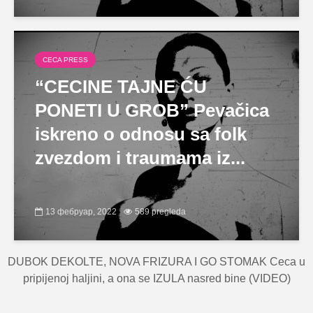
CECA PRESS
“CECINE TAJNE ĆU
PONETI U GROB” Pevačica
iskreno o odnosu sa folk
zvezdom i traumama iz...
13 фебруар, 2022
589 pregleda
DUBOK DEKOLTE, NOVA FRIZURA I GO STOMAK Ceca u
pripijenoj haljini, a ona se IZULA nasred bine (VIDEO)