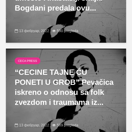
Bogdani predala ovu...
13 фебруар, 2022
590 pregleda
CECA PRESS
“CECINE TAJNE ĆU
PONETI U GROB” Pevačica
iskreno o odnosu sa folk
zvezdom i traumama iz...
13 фебруар, 2022
589 pregleda